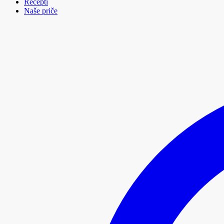
Recepti
Naše priče