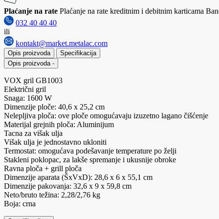
Plaćanje na rate
Plaćanje na rate kreditnim i debitnim karticama Banc
032 40 40 40
ili
kontakt@market.metalac.com
Opis proizvoda
Specifikacija
Opis proizvoda
-
VOX gril GB1003
Električni gril
Snaga: 1600 W
Dimenzije ploče: 40,6 x 25,2 cm
Nelepljiva ploča: ove ploče omogućavaju izuzetno lagano čišćenje
Materijal grejnih ploča: Aluminijum
Tacna za višak ulja
Višak ulja je jednostavno ukloniti
Termostat: omogućava podešavanje temperature po želji
Stakleni poklopac, za lakše spremanje i ukusnije obroke
Ravna ploča + grill ploča
Dimenzije aparata (ŠxVxD): 28,6 x 6 x 55,1 cm
Dimenzije pakovanja: 32,6 x 9 x 59,8 cm
Neto/bruto težina: 2,28/2,76 kg
Boja: crna