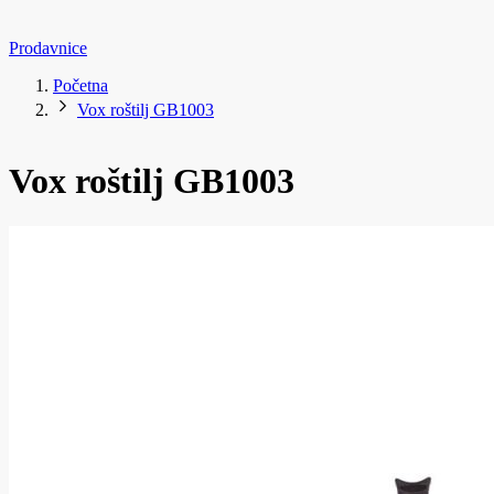
Prodavnice
Početna
Vox roštilj GB1003
Vox roštilj GB1003