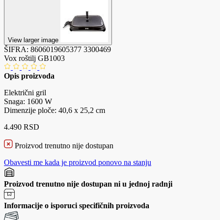
View larger image
ŠIFRA:
8606019605377
3300469
Vox roštilj GB1003
Opis proizvoda
Električni gril
Snaga: 1600 W
Dimenzije ploče: 40,6 x 25,2 cm
4.490 RSD
Proizvod trenutno nije dostupan
Obavesti me kada je proizvod ponovo na stanju
Proizvod trenutno nije dostupan ni u jednoj radnji
Informacije o isporuci specifičnih proizvoda