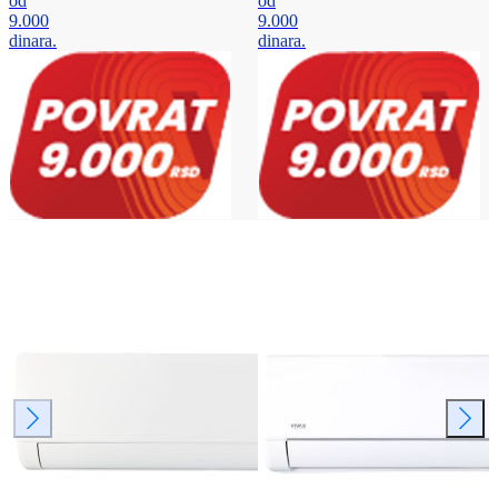
od
od
9.000
9.000
dinara.
dinara.