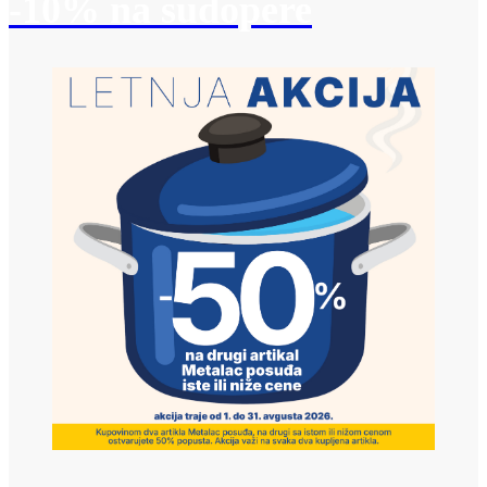
-10% na sudopere