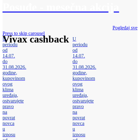
Posuđe - mesečna akcija
Pogledaj sve
Press to skip carousel
Vivax cashback
U
U
periodu
periodu
od
od
14.07.
14.07.
do
do
31.08.2026.
31.08.2026.
godine,
godine,
kupovinom
kupovinom
ovog
ovog
klima
klima
uređaja,
uređaja,
ostvarujete
ostvarujete
pravo
pravo
na
na
povrat
povrat
novca
novca
u
u
iznosu
iznosu