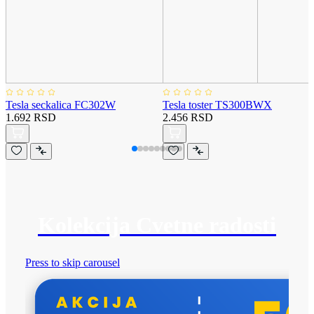
Tesla seckalica FC302W
Tesla toster TS300BWX
1.692 RSD
2.456 RSD
Kolekcija Cvetne radosti
Press to skip carousel