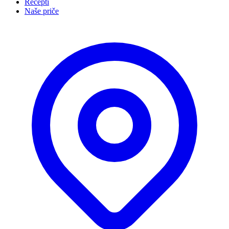
Recepti
Naše priče