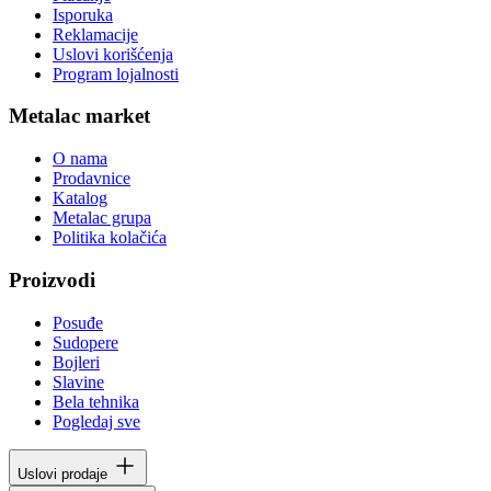
Isporuka
Reklamacije
Uslovi korišćenja
Program lojalnosti
Metalac market
O nama
Prodavnice
Katalog
Metalac grupa
Politika kolačića
Proizvodi
Posuđe
Sudopere
Bojleri
Slavine
Bela tehnika
Pogledaj sve
Uslovi prodaje