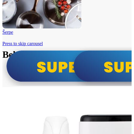
Šerpe
Press to skip carousel
Beko i Tesla super cene