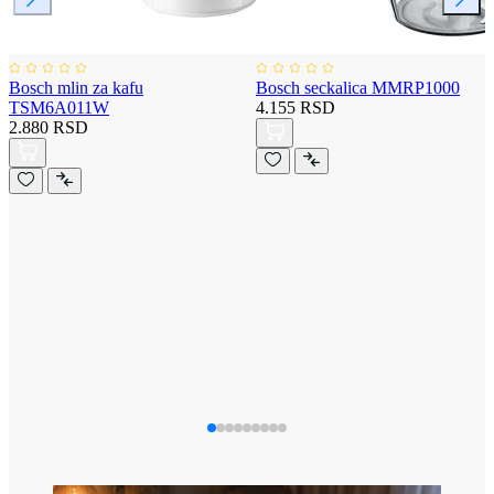
Bosch mlin za kafu
Bosch seckalica MMRP1000
TSM6A011W
4.155 RSD
2.880 RSD