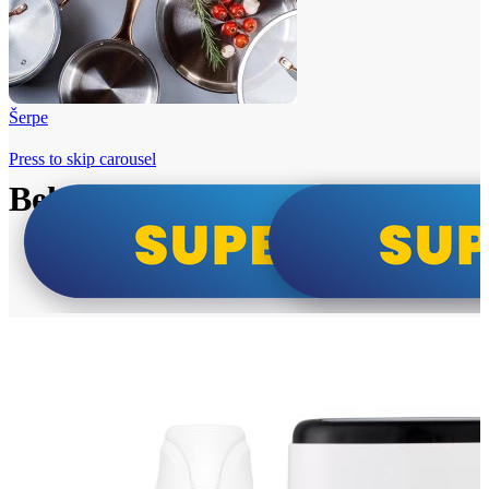
Šerpe
Press to skip carousel
Beko i Tesla super cene