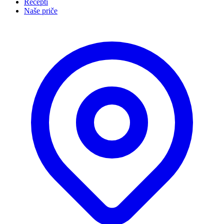
Recepti
Naše priče