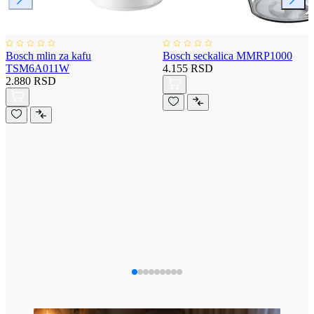
Bosch mlin za kafu
Bosch seckalica MMRP1000
TSM6A011W
4.155 RSD
2.880 RSD