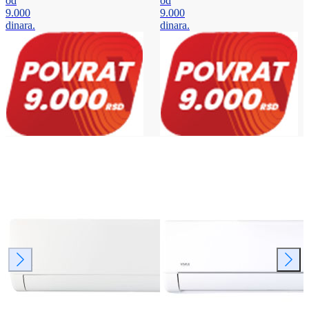
od
od
9.000
9.000
dinara.
dinara.