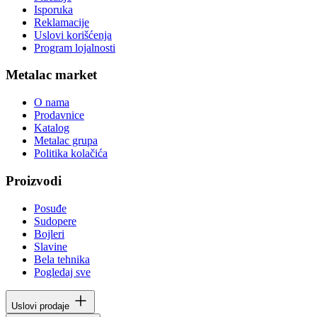
Isporuka
Reklamacije
Uslovi korišćenja
Program lojalnosti
Metalac market
O nama
Prodavnice
Katalog
Metalac grupa
Politika kolačića
Proizvodi
Posuđe
Sudopere
Bojleri
Slavine
Bela tehnika
Pogledaj sve
Uslovi prodaje