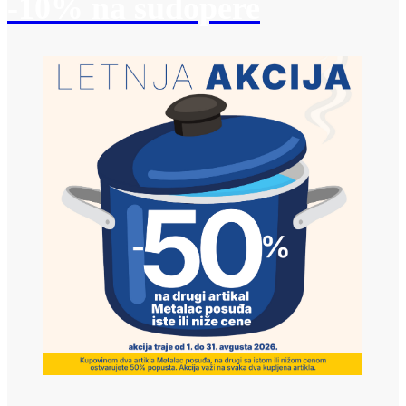
-10% na sudopere