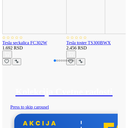
Tesla seckalica FC302W
Tesla toster TS300BWX
1.692 RSD
2.456 RSD
Kolekcija Cvetne radosti
Press to skip carousel