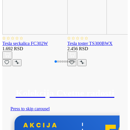
Tesla seckalica FC302W
Tesla toster TS300BWX
1.692 RSD
2.456 RSD
Kolekcija Cvetne radosti
Press to skip carousel