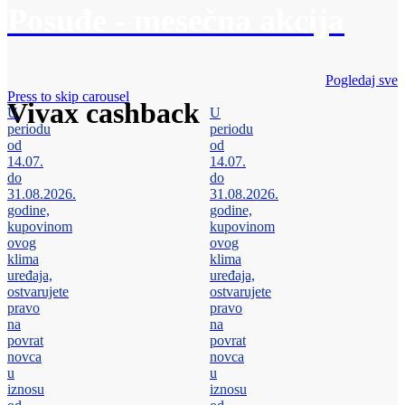
Posuđe - mesečna akcija
Pogledaj sve
Press to skip carousel
Vivax cashback
U
U
periodu
periodu
od
od
14.07.
14.07.
do
do
31.08.2026.
31.08.2026.
godine,
godine,
kupovinom
kupovinom
ovog
ovog
klima
klima
uređaja,
uređaja,
ostvarujete
ostvarujete
pravo
pravo
na
na
povrat
povrat
novca
novca
u
u
iznosu
iznosu