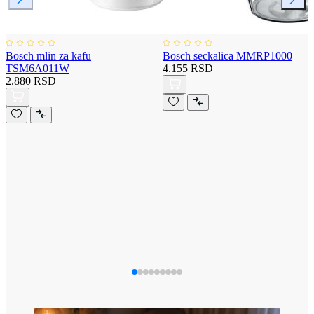
Bosch mlin za kafu
Bosch seckalica MMRP1000
TSM6A011W
4.155 RSD
2.880 RSD