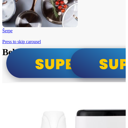
Šerpe
Press to skip carousel
Beko i Tesla super cene