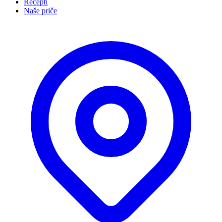
Recepti
Naše priče