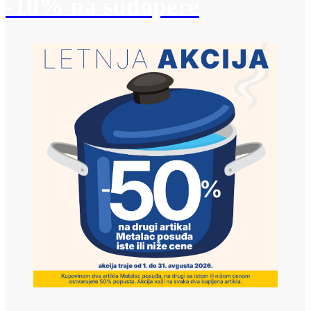
-10% na sudopere