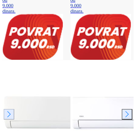
od
od
9.000
9.000
dinara.
dinara.