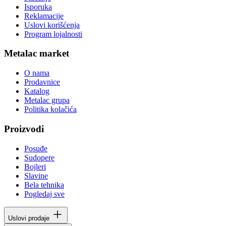
Isporuka
Reklamacije
Uslovi korišćenja
Program lojalnosti
Metalac market
O nama
Prodavnice
Katalog
Metalac grupa
Politika kolačića
Proizvodi
Posuđe
Sudopere
Bojleri
Slavine
Bela tehnika
Pogledaj sve
Uslovi prodaje