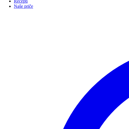
Recepti
Naše priče