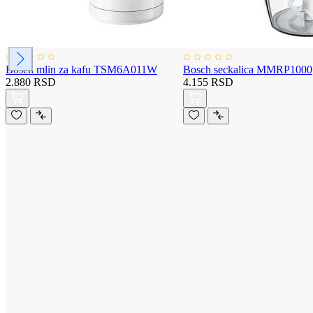
Bosch mlin za kafu TSM6A011W
Bosch seckalica MMRP1000
2.880 RSD
4.155 RSD