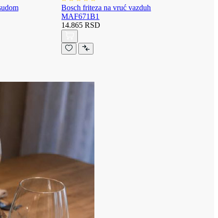
osudom
Bosch friteza na vruć vazduh
MAF671B1
14.865 RSD