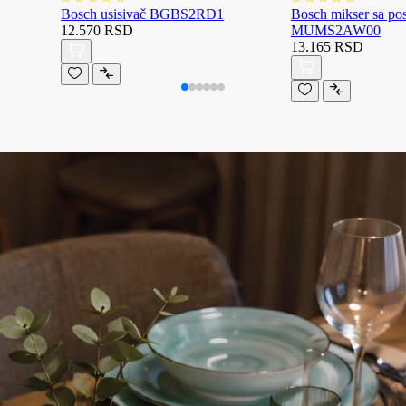
Bosch usisivač BGBS2RD1
Bosch mikser sa p
12.570 RSD
MUMS2AW00
13.165 RSD