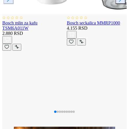
Bosch mlin za kafu
Bosch seckalica MMRP1000
TSM6A011W
4.155 RSD
2.880 RSD