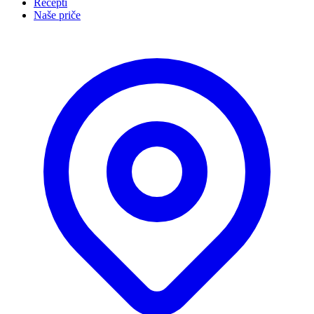
Recepti
Naše priče