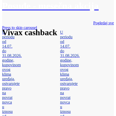
Posuđe - mesečna akcija
Pogledaj sve
Press to skip carousel
Vivax cashback
U
U
periodu
periodu
od
od
14.07.
14.07.
do
do
31.08.2026.
31.08.2026.
godine,
godine,
kupovinom
kupovinom
ovog
ovog
klima
klima
uređaja,
uređaja,
ostvarujete
ostvarujete
pravo
pravo
na
na
povrat
povrat
novca
novca
u
u
iznosu
iznosu