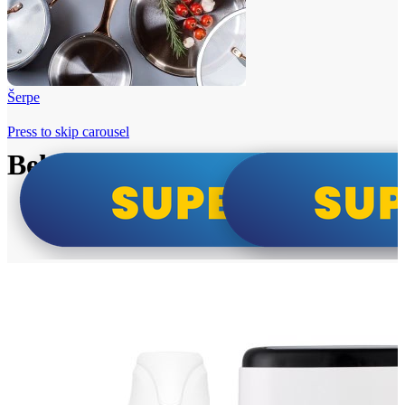
Šerpe
Press to skip carousel
Beko i Tesla super cene