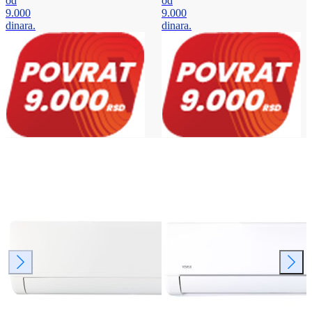
od
od
9.000
9.000
dinara.
dinara.