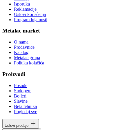
Isporuka
Reklamacije
Uslovi korišćenja
Program lojalnosti
Metalac market
O nama
Prodavnice
Katalog
Metalac grupa
Politika kolačića
Proizvodi
Posuđe
Sudopere
Bojleri
Slavine
Bela tehnika
Pogledaj sve
Uslovi prodaje