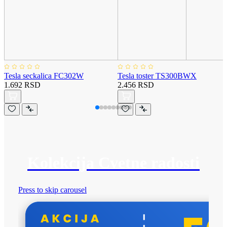
Tesla seckalica FC302W
Tesla toster TS300BWX
1.692 RSD
2.456 RSD
Kolekcija Cvetne radosti
Press to skip carousel