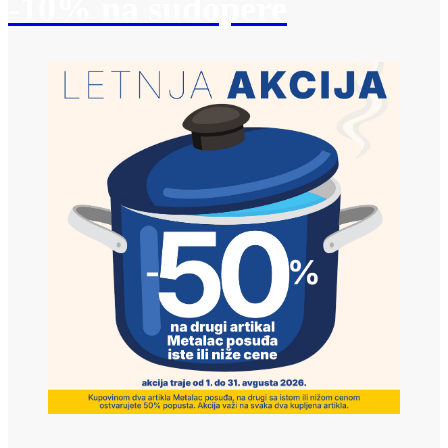
-10% na sudopere