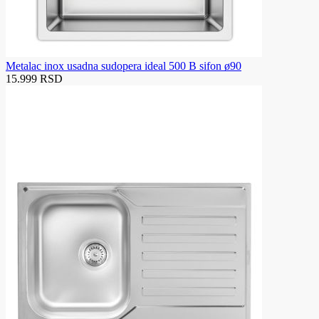
Metalac inox usadna sudopera ideal 500 B sifon ø90
15.999 RSD