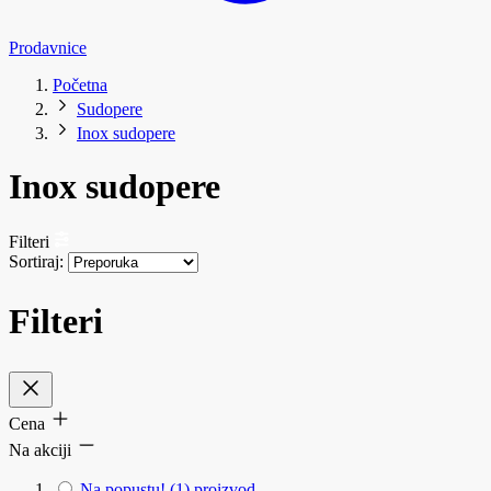
Prodavnice
Početna
Sudopere
Inox sudopere
Inox sudopere
Filteri
Sortiraj:
Filteri
Cena
Na akciji
Na popustu!
(1)
proizvod