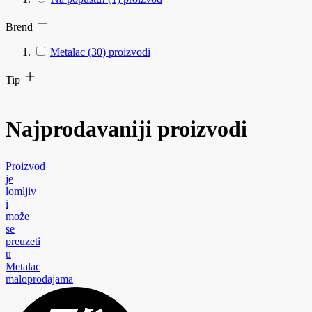
Brend
Metalac
(30)
proizvodi
Tip
Najprodavaniji proizvodi
Proizvod
je
lomljiv
i
može
se
preuzeti
u
Metalac
maloprodajama