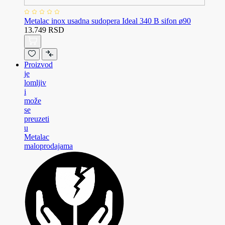
Metalac inox usadna sudopera Ideal 340 B sifon ø90
13.749 RSD
Proizvod
je
lomljiv
i
može
se
preuzeti
u
Metalac
maloprodajama