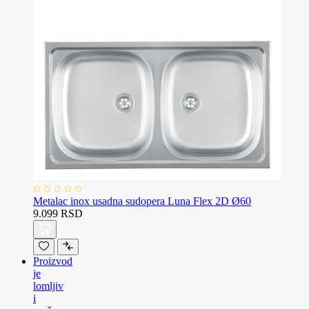
Metalac inox usadna sudopera Luna Flex 2D Ø60
9.099 RSD
Proizvod
je
lomljiv
i