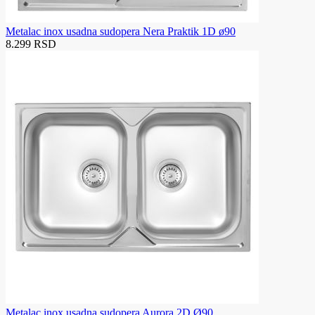
Metalac inox usadna sudopera Nera Praktik 1D ø90
8.299 RSD
Metalac inox usadna sudopera Aurora 2D Ø90