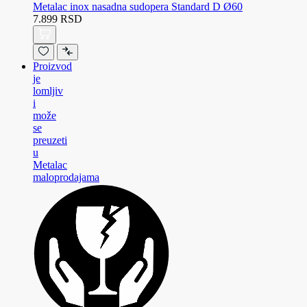
Metalac inox nasadna sudopera Standard D Ø60
7.899 RSD
Proizvod
je
lomljiv
i
može
se
preuzeti
u
Metalac
maloprodajama