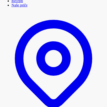
Recepti
Naše priče