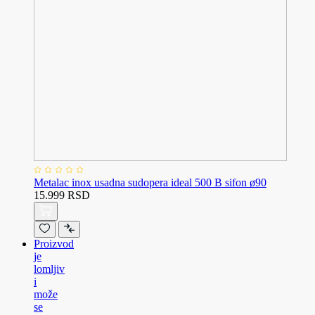
Metalac inox usadna sudopera ideal 500 B sifon ø90
15.999 RSD
Proizvod
je
lomljiv
i
može
se