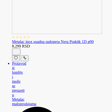
Metalac inox usadna sudopera Nera Praktik 1D ø90
8.299 RSD
Proizvod
je
lomljiv
i
može
se
preuzeti
u
Metalac
maloprodajama