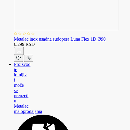
Metalac inox usadna sudopera Luna Flex 1D Ø90
6.299 RSD
Proizvod
je
lomljiv
i
može
se
preuzeti
u
Metalac
maloprodajama