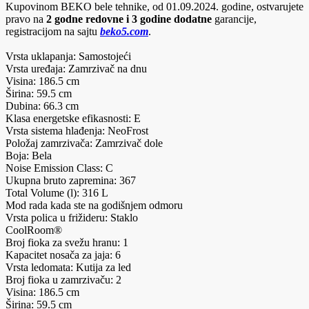
Kupovinom BEKO bele tehnike, od 01.09.2024. godine, ostvarujete
pravo na
2 godne redovne i 3 godine dodatne
garancije,
registracijom na sajtu
beko5.com
.
Vrsta uklapanja: Samostojeći
Vrsta uređaja: Zamrzivač na dnu
Visina: 186.5 cm
Širina: 59.5 cm
Dubina: 66.3 cm
Klasa energetske efikasnosti: E
Vrsta sistema hlađenja: NeoFrost
Položaj zamrzivača: Zamrzivač dole
Boja: Bela
Noise Emission Class: C
Ukupna bruto zapremina: 367
Total Volume (l): 316 L
Mod rada kada ste na godišnjem odmoru
Vrsta polica u frižideru: Staklo
CoolRoom®
Broj fioka za svežu hranu: 1
Kapacitet nosača za jaja: 6
Vrsta ledomata: Kutija za led
Broj fioka u zamrzivaču: 2
Visina: 186.5 cm
Širina: 59.5 cm