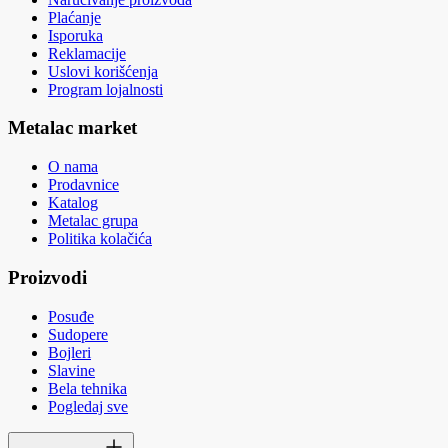
Plaćanje
Isporuka
Reklamacije
Uslovi korišćenja
Program lojalnosti
Metalac market
O nama
Prodavnice
Katalog
Metalac grupa
Politika kolačića
Proizvodi
Posuđe
Sudopere
Bojleri
Slavine
Bela tehnika
Pogledaj sve