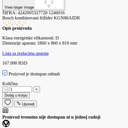
View larger image
ŠIFRA:
4242005327720
1246016
Bosch kombinovani frižider KGN86AIDR
Opis proizvoda
Klasa energetske efikasnosti: D
Dimenzije aparata: 1860 x 860 x 810 mm
Lista sa podacima aparata
167.990 RSD
Proizvod je dostupan odmah
Količina
-
+
Dodaj u korpu
Uporedi
Proizvod trenutno nije dostupan ni u jednoj radnji