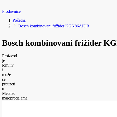
Prodavnice
Početna
Bosch kombinovani frižider KGN86AIDR
Bosch kombinovani frižider 
Proizvod
je
lomljiv
i
može
se
preuzeti
u
Metalac
maloprodajama