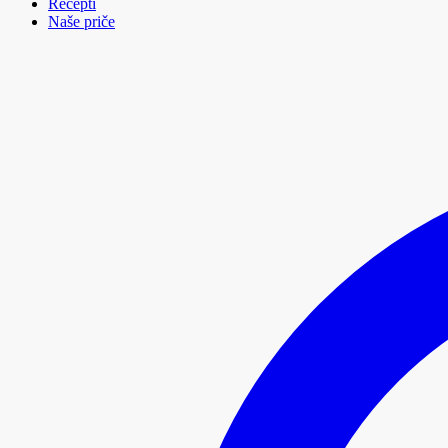
Recepti
Naše priče