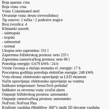
Boja aparata: crna
Boja vrata: crna
Vrata: Colaminated steel
Otvaranje vrata: desno (reverzibilno)
Tip osnove: 2 točka / 2 podesive nogice
Broj zvezdica: 4
Klimatski razredi:
- subtropski
- tropski
- subnormal
- normal
Ukupna neto zapremina: 331 l
Zapremina frižiderskog prostora: neto 235 l
Zapremina zamrzivačkog prostora: neto 96 l
Potrošnja energije: 0.679 kWh / 24 h
Vreme čuvanja u slučaju nestanka el. energije: 17 h
Procenjena godišnja potrošnja električne energije: 248 kWh
Vrsta ekrana: elektronsko upravljanje sa LED ekranom
Način upravljanja: elektronsko upravljanje na vratima
Indikator temperature: SensoTech prekidač
Indikator za otvorena vrata: zvučni alarm
Otapanje frižiderskog prostora: automatsko
Otapanje zamrzivačkog prostora: automatsko
NoFrost: NoFrost Plus
Kruženje vazduha (Multiflow 360°): multi 3D duvanje vazduha