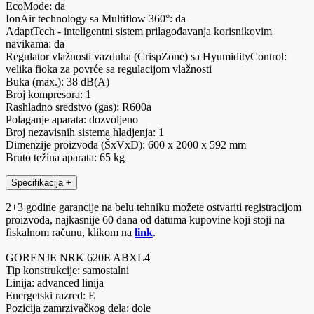
EcoMode: da
IonAir technology sa Multiflow 360°: da
AdaptTech - inteligentni sistem prilagođavanja korisnikovim
navikama: da
Regulator vlažnosti vazduha (CrispZone) sa HyumidityControl:
velika fioka za povrće sa regulacijom vlažnosti
Buka (max.): 38 dB(A)
Broj kompresora: 1
Rashladno sredstvo (gas): R600a
Polaganje aparata: dozvoljeno
Broj nezavisnih sistema hladjenja: 1
Dimenzije proizvoda (ŠxVxD): 600 x 2000 x 592 mm
Bruto težina aparata: 65 kg
Specifikacija
+
2+3 godine garancije na belu tehniku možete ostvariti registracijom
proizvoda, najkasnije 60 dana od datuma kupovine koji stoji na
fiskalnom računu, klikom na
link
.
GORENJE NRK 620E ABXL4
Tip konstrukcije: samostalni
Linija: advanced linija
Energetski razred: E
Pozicija zamrzivačkog dela: dole