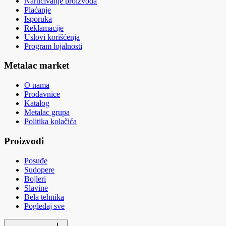
Naručivanje proizvoda
Plaćanje
Isporuka
Reklamacije
Uslovi korišćenja
Program lojalnosti
Metalac market
O nama
Prodavnice
Katalog
Metalac grupa
Politika kolačića
Proizvodi
Posuđe
Sudopere
Bojleri
Slavine
Bela tehnika
Pogledaj sve