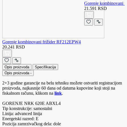
Gorenje kombinovani 
21.591 RSD
Gorenje kombinovani frižider RF212EPW4
20.241 RSD
Opis proizvoda
Specifikacija
Opis proizvoda
-
2+3 godine garancije na belu tehniku možete ostvariti registracijom
proizvoda, najkasnije 60 dana od datuma kupovine koji stoji na
fiskalnom računu, klikom na
link
.
GORENJE NRK 620E ABXL4
Tip konstrukcije: samostalni
Linija: advanced linija
Energetski razred: E
Pozicija zamrzivačkog dela: dole