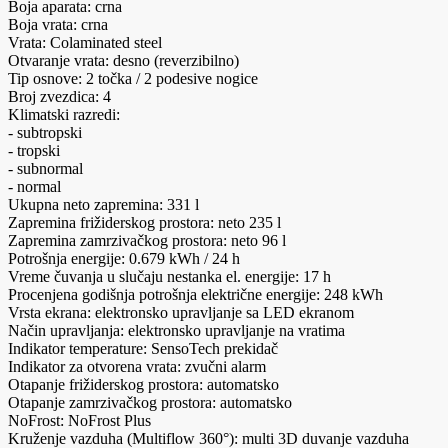
Boja aparata: crna
Boja vrata: crna
Vrata: Colaminated steel
Otvaranje vrata: desno (reverzibilno)
Tip osnove: 2 točka / 2 podesive nogice
Broj zvezdica: 4
Klimatski razredi:
- subtropski
- tropski
- subnormal
- normal
Ukupna neto zapremina: 331 l
Zapremina frižiderskog prostora: neto 235 l
Zapremina zamrzivačkog prostora: neto 96 l
Potrošnja energije: 0.679 kWh / 24 h
Vreme čuvanja u slučaju nestanka el. energije: 17 h
Procenjena godišnja potrošnja električne energije: 248 kWh
Vrsta ekrana: elektronsko upravljanje sa LED ekranom
Način upravljanja: elektronsko upravljanje na vratima
Indikator temperature: SensoTech prekidač
Indikator za otvorena vrata: zvučni alarm
Otapanje frižiderskog prostora: automatsko
Otapanje zamrzivačkog prostora: automatsko
NoFrost: NoFrost Plus
Kruženje vazduha (Multiflow 360°): multi 3D duvanje vazduha