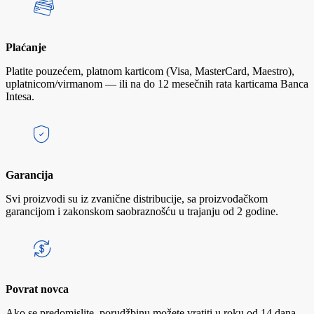
Plaćanje
Platite pouzećem, platnom karticom (Visa, MasterCard, Maestro),
uplatnicom/virmanom — ili na do 12 mesečnih rata karticama Banca
Intesa.
Garancija
Svi proizvodi su iz zvanične distribucije, sa proizvođačkom
garancijom i zakonskom saobraznošću u trajanju od 2 godine.
Povrat novca
Ako se predomislite, porudžbinu možete vratiti u roku od 14 dana