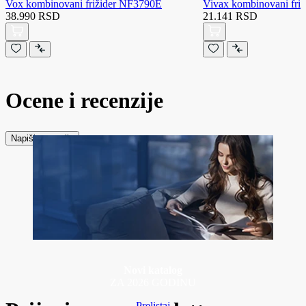
Vox kombinovani frižider NF3790E
Vivax kombinovani fr
38.990 RSD
21.141 RSD
Ocene i recenzije
Napiši recenziju
Novi katalog
ZA 2026 GODINU
Prelistaj