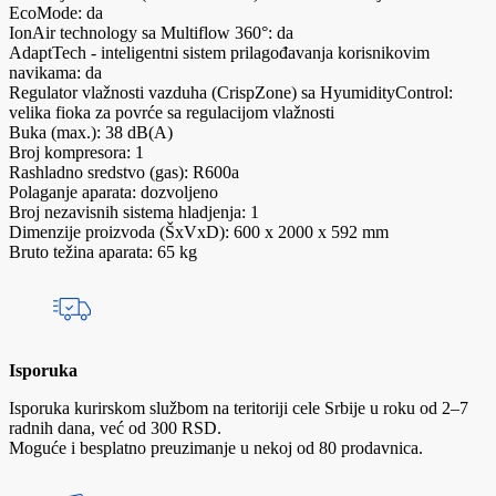
EcoMode: da
IonAir technology sa Multiflow 360°: da
AdaptTech - inteligentni sistem prilagođavanja korisnikovim
navikama: da
Regulator vlažnosti vazduha (CrispZone) sa HyumidityControl:
velika fioka za povrće sa regulacijom vlažnosti
Buka (max.): 38 dB(A)
Broj kompresora: 1
Rashladno sredstvo (gas): R600a
Polaganje aparata: dozvoljeno
Broj nezavisnih sistema hladjenja: 1
Dimenzije proizvoda (ŠxVxD): 600 x 2000 x 592 mm
Bruto težina aparata: 65 kg
Isporuka
Isporuka kurirskom službom na teritoriji cele Srbije u roku od 2–7
radnih dana, već od 300 RSD.
Moguće i besplatno preuzimanje u nekoj od 80 prodavnica.