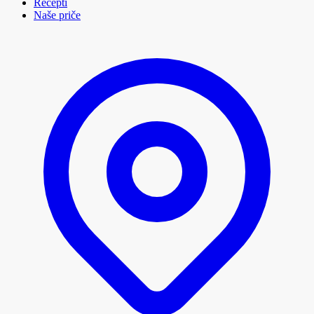
Recepti
Naše priče