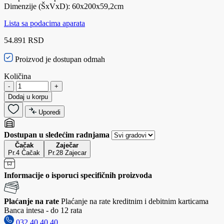
Dimenzije (ŠxVxD): 60x200x59,2cm
Lista sa podacima aparata
54.891 RSD
Proizvod je dostupan odmah
Količina
-
+
Dodaj u korpu
Uporedi
Dostupan u sledećim radnjama
Čačak
Zaječar
Pr.4 Čačak
Pr.28 Zajecar
Informacije o isporuci specifičnih proizvoda
Plaćanje na rate
Plaćanje na rate kreditnim i debitnim karticama
Banca intesa - do 12 rata
032 40 40 40