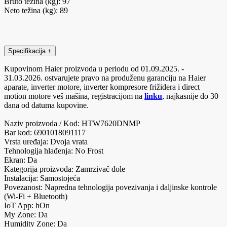
Bruto težina (kg): 97
Neto težina (kg): 89
Specifikacija
+
Kupovinom Haier proizvoda u periodu od 01.09.2025. -
31.03.2026. ostvarujete pravo na produženu garanciju na Haier
aparate, inverter motore, inverter kompresore frižidera i direct
motion motore veš mašina, registracijom na
linku
, najkasnije do 30
dana od datuma kupovine.
Naziv proizvoda / Kod: HTW7620DNMP
Bar kod: 6901018091117
Vrsta uređaja: Dvoja vrata
Tehnologija hlađenja: No Frost
Ekran: Da
Kategorija proizvoda: Zamrzivač dole
Instalacija: Samostojeća
Povezanost: Napredna tehnologija povezivanja i daljinske kontrole
(Wi-Fi + Bluetooth)
IoT App: hOn
My Zone: Da
Humidity Zone: Da