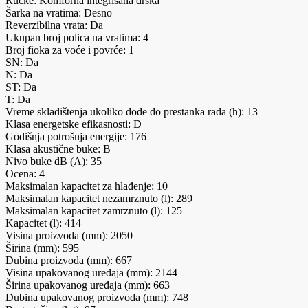
Ručke: Komforna integrisana drška
Šarka na vratima: Desno
Reverzibilna vrata: Da
Ukupan broj polica na vratima: 4
Broj fioka za voće i povrće: 1
SN: Da
N: Da
ST: Da
T: Da
Vreme skladištenja ukoliko dođe do prestanka rada (h): 13
Klasa energetske efikasnosti: D
Godišnja potrošnja energije: 176
Klasa akustične buke: B
Nivo buke dB (A): 35
Ocena: 4
Maksimalan kapacitet za hlađenje: 10
Maksimalan kapacitet nezamrznuto (l): 289
Maksimalan kapacitet zamrznuto (l): 125
Kapacitet (l): 414
Visina proizvoda (mm): 2050
Širina (mm): 595
Dubina proizvoda (mm): 667
Visina upakovanog uređaja (mm): 2144
Širina upakovanog uređaja (mm): 663
Dubina upakovanog proizvoda (mm): 748