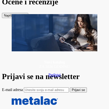
Ocene i recenzije
Napiši recenziju
Novi katalog
ZA 2026 GODINU
Prijavi se na newsletter
Prelistaj
E-mail adresa
Prijavi se