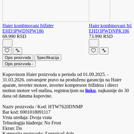
Haier kombinovani frižider
Haier kombinovani friž
EHD3PWDNPW186
EHD3PWDNPK186
69.990 RSD
73.990 RSD
Opis proizvoda
Specifikacija
Opis proizvoda
-
Kupovinom Haier proizvoda u periodu od 01.09.2025. -
31.03.2026. ostvarujete pravo na produženu garanciju na Haier
aparate, inverter motore, inverter kompresore frižidera i direct
motion motore veš mašina, registracijom na
linku
, najkasnije do 30
dana od datuma kupovine.
Naziv proizvoda / Kod: HTW7620DNMP
Bar kod: 6901018091117
Vrsta uređaja: Dvoja vrata
Tehnologija hlađenja: No Frost
Ekran: Da
Kategorija proizvoda: Zamrzivač dole