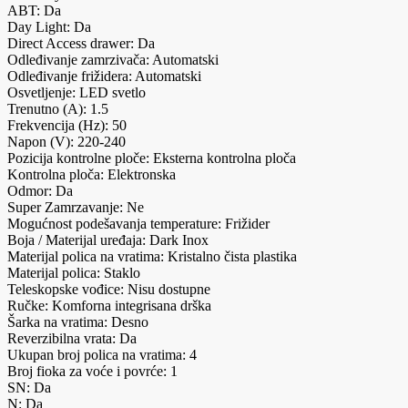
ABT: Da
Day Light: Da
Direct Access drawer: Da
Odleđivanje zamrzivača: Automatski
Odleđivanje frižidera: Automatski
Osvetljenje: LED svetlo
Trenutno (A): 1.5
Frekvencija (Hz): 50
Napon (V): 220-240
Pozicija kontrolne ploče: Eksterna kontrolna ploča
Kontrolna ploča: Elektronska
Odmor: Da
Super Zamrzavanje: Ne
Mogućnost podešavanja temperature: Frižider
Boja / Materijal uređaja: Dark Inox
Materijal polica na vratima: Kristalno čista plastika
Materijal polica: Staklo
Teleskopske vođice: Nisu dostupne
Ručke: Komforna integrisana drška
Šarka na vratima: Desno
Reverzibilna vrata: Da
Ukupan broj polica na vratima: 4
Broj fioka za voće i povrće: 1
SN: Da
N: Da