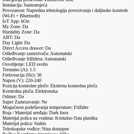
Instalacija: Samostojeća
Povezanost: Napredna tehnologija povezivanja i daljinske kontrole
(Wi-Fi + Bluetooth)
IoT App: hOn
My Zone: Da
Humidity Zone: Da
ABT: Da
Day Light: Da
Direct Access drawer: Da
Odleđivanje zamrzivača: Automatski
Odleđivanje frižidera: Automatski
Osvetljenje: LED svetlo
Trenutno (A): 1.5
Frekvencija (Hz): 50
Napon (V): 220-240
Pozicija kontrolne ploče: Eksterna kontrolna ploča
Kontrolna ploča: Elektronska
Odmor: Da
Super Zamrzavanje: Ne
Mogućnost podešavanja temperature: Frižider
Boja / Materijal uređaja: Dark Inox
Materijal polica na vratima: Kristalno čista plastika
Materijal polica: Staklo
Teleskopske vođice: Nisu dostupne