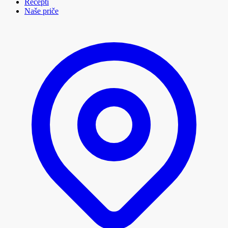
Recepti
Naše priče