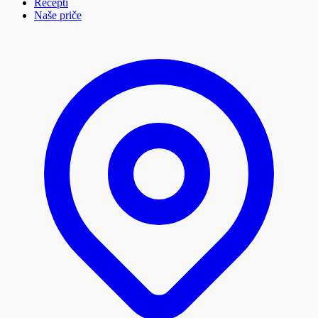
Recepti
Naše priče