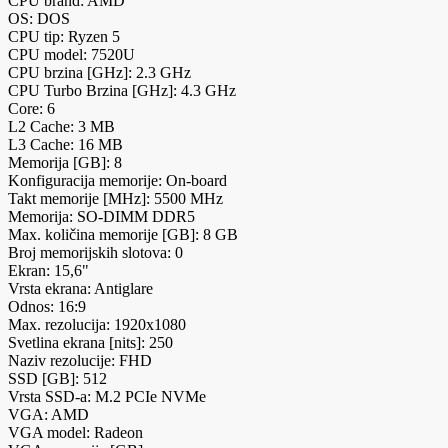
CPU brand: AMD
OS: DOS
CPU tip: Ryzen 5
CPU model: 7520U
CPU brzina [GHz]: 2.3 GHz
CPU Turbo Brzina [GHz]: 4.3 GHz
Core: 6
L2 Cache: 3 MB
L3 Cache: 16 MB
Memorija [GB]: 8
Konfiguracija memorije: On-board
Takt memorije [MHz]: 5500 MHz
Memorija: SO-DIMM DDR5
Max. količina memorije [GB]: 8 GB
Broj memorijskih slotova: 0
Ekran: 15,6"
Vrsta ekrana: Antiglare
Odnos: 16:9
Max. rezolucija: 1920x1080
Svetlina ekrana [nits]: 250
Naziv rezolucije: FHD
SSD [GB]: 512
Vrsta SSD-a: M.2 PCIe NVMe
VGA: AMD
VGA model: Radeon