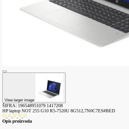
View larger image
ŠIFRA:
196548951079
1417208
HP laptop NOT 255 G10 R5-7520U 8G512,7N0C7ES#BED
Opis proizvoda