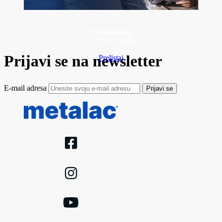
Novi katalog
ZA 2026 GODINU
Prijavi se na newsletter
Prelistaj
E-mail adresa
Prijavi se