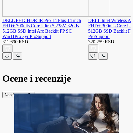
DELL FHD HDR IR Pro 14 Plus 14 inch
DELL Intel Wireless A
FHD+ 300nits Core Ultra 5 238V 32GB
FHD+ 300nits Core Ul
512GB SSD Intel Arc Backlit FP SC
512GB SSD Backlit FP
Win11Pro 3yr ProSupport
ProSupport
311.690 RSD
320.259 RSD
Ocene i recenzije
Napiši recenziju