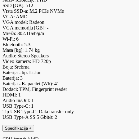
SSD [GB]: 512
Vrsta SSD-a: M.2 PCIe NVMe
VGA: AMD
VGA model: Radeon
VGA memorija [GB]: -
Mreža: 802.11a/b/g/n
Wi-Fi: 6
Bluetooth: 5.3
Masa [kg]: 1.74 kg
Audio: Stereo Speakers
Video kamera: HD 720p
Boja: Srebrna
Baterija - tip: Li-Ion
Baterija: 3
Baterija - Kapacitet (Wh): 41
Dodaci: TPM, Fingerprint reader
HDMI: 1
Audio In/Out: 1
USB Type-C: 1
Tip USB Type-C: Data transfer only
USB Type-A SS 5 Gbit/s: 2
Specifikacija
+