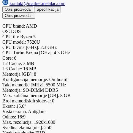
kontakt@market.metalac.com
Opis proizvoda
Specifikacija
Opis proizvoda
-
CPU brand: AMD
OS: DOS
CPU tip: Ryzen 5
CPU model: 7520U
CPU brzina [GHz]: 2.3 GHz
CPU Turbo Brzina [GHz]: 4.3 GHz
Core: 6
L2 Cache: 3 MB
L3 Cache: 16 MB
Memorija [GB]: 8
Konfiguracija memorije: On-board
Takt memorije [MHz]: 5500 MHz
Memorija: SO-DIMM DDR5
Max. količina memorije [GB]: 8 GB
Broj memorijskih slotova: 0
Ekran: 15,6"
Vrsta ekrana: Antiglare
Odnos: 16:9
Max. rezolucija: 1920x1080
Svetlina ekrana [nits]: 250
Naziv rezolucije: FHD