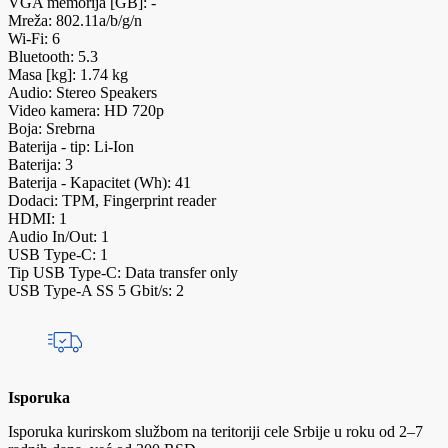
VGA memorija [GB]: -
Mreža: 802.11a/b/g/n
Wi-Fi: 6
Bluetooth: 5.3
Masa [kg]: 1.74 kg
Audio: Stereo Speakers
Video kamera: HD 720p
Boja: Srebrna
Baterija - tip: Li-Ion
Baterija: 3
Baterija - Kapacitet (Wh): 41
Dodaci: TPM, Fingerprint reader
HDMI: 1
Audio In/Out: 1
USB Type-C: 1
Tip USB Type-C: Data transfer only
USB Type-A SS 5 Gbit/s: 2
Isporuka
Isporuka kurirskom službom na teritoriji cele Srbije u roku od 2–7