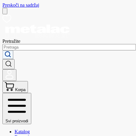
Preskoči na sadržaj
Pretražite
Korpa
Svi proizvodi
Katalog