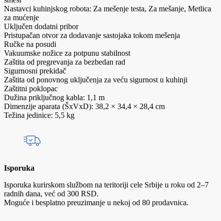
Nastavci kuhinjskog robota: Za mešenje testa, Za mešanje, Metlica
za mućenje
Uključen dodatni pribor
Pristupačan otvor za dodavanje sastojaka tokom mešenja
Ručke na posudi
Vakuumske nožice za potpunu stabilnost
Zaštita od pregrevanja za bezbedan rad
Sigurnosni prekidač
Zaštita od ponovnog uključenja za veću sigurnost u kuhinji
Zaštitni poklopac
Dužina priključnog kabla: 1,1 m
Dimenzije aparata (ŠxVxD): 38,2 × 34,4 × 28,4 cm
Težina jedinice: 5,5 kg
Isporuka
Isporuka kurirskom službom na teritoriji cele Srbije u roku od 2–7
radnih dana, već od 300 RSD.
Moguće i besplatno preuzimanje u nekoj od 80 prodavnica.