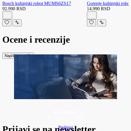
Bosch kuhinjski robot MUMS6ZS17
Gorenje kuhinjski ro
92.990 RSD
14.990 RSD
Ocene i recenzije
Napiši recenziju
Novi katalog
ZA 2026 GODINU
Prijavi se na newsletter
Prelistaj