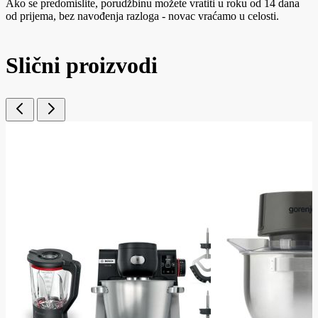
Ako se predomislite, porudžbinu možete vratiti u roku od 14 dana
od prijema, bez navođenja razloga - novac vraćamo u celosti.
Slični proizvodi