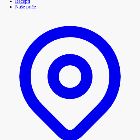
Recepti
Naše priče