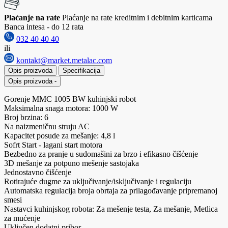
Plaćanje na rate
Plaćanje na rate kreditnim i debitnim karticama
Banca intesa - do 12 rata
032 40 40 40
ili
kontakt@market.metalac.com
Opis proizvoda
Specifikacija
Opis proizvoda
-
Gorenje MMC 1005 BW kuhinjski robot
Maksimalna snaga motora: 1000 W
Broj brzina: 6
Na naizmeničnu struju AC
Kapacitet posude za mešanje: 4,8 l
Sofrt Start - lagani start motora
Bezbedno za pranje u sudomašini za brzo i efikasno čišćenje
3D mešanje za potpuno mešenje sastojaka
Jednostavno čišćenje
Rotirajuće dugme za uključivanje/isključivanje i regulaciju
Automatska regulacija broja obrtaja za prilagođavanje pripremanoj
smesi
Nastavci kuhinjskog robota: Za mešenje testa, Za mešanje, Metlica
za mućenje
Uključen dodatni pribor