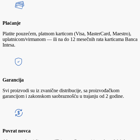
Plaćanje
Platite pouzećem, platnom karticom (Visa, MasterCard, Maestro),
uplatnicom/virmanom — ili na do 12 mesečnih rata karticama Banca
Intesa.
Garancija
Svi proizvodi su iz zvanične distribucije, sa proizvođačkom
garancijom i zakonskom saobraznošću u trajanju od 2 godine.
Povrat novca