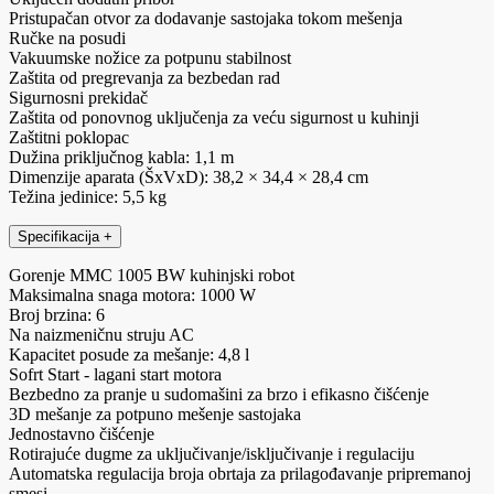
Pristupačan otvor za dodavanje sastojaka tokom mešenja
Ručke na posudi
Vakuumske nožice za potpunu stabilnost
Zaštita od pregrevanja za bezbedan rad
Sigurnosni prekidač
Zaštita od ponovnog uključenja za veću sigurnost u kuhinji
Zaštitni poklopac
Dužina priključnog kabla: 1,1 m
Dimenzije aparata (ŠxVxD): 38,2 × 34,4 × 28,4 cm
Težina jedinice: 5,5 kg
Specifikacija
+
Gorenje MMC 1005 BW kuhinjski robot
Maksimalna snaga motora: 1000 W
Broj brzina: 6
Na naizmeničnu struju AC
Kapacitet posude za mešanje: 4,8 l
Sofrt Start - lagani start motora
Bezbedno za pranje u sudomašini za brzo i efikasno čišćenje
3D mešanje za potpuno mešenje sastojaka
Jednostavno čišćenje
Rotirajuće dugme za uključivanje/isključivanje i regulaciju
Automatska regulacija broja obrtaja za prilagođavanje pripremanoj
smesi