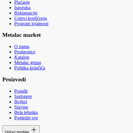
Plaćanje
Isporuka
Reklamacije
Uslovi korišćenja
Program lojalnosti
Metalac market
O nama
Prodavnice
Katalog
Metalac grupa
Politika kolačića
Proizvodi
Posuđe
Sudopere
Bojleri
Slavine
Bela tehnika
Pogledaj sve
Uslovi prodaje