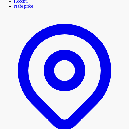
Recepti
Naše priče