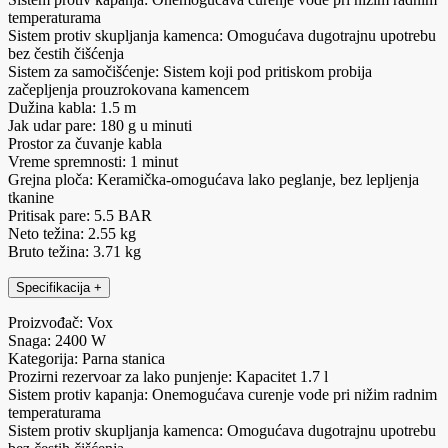
temperaturama
Sistem protiv skupljanja kamenca: Omogućava dugotrajnu upotrebu
bez čestih čišćenja
Sistem za samočišćenje: Sistem koji pod pritiskom probija
začepljenja prouzrokovana kamencem
Dužina kabla: 1.5 m
Jak udar pare: 180 g u minuti
Prostor za čuvanje kabla
Vreme spremnosti: 1 minut
Grejna ploča: Keramička-omogućava lako peglanje, bez lepljenja
tkanine
Pritisak pare: 5.5 BAR
Neto težina: 2.55 kg
Bruto težina: 3.71 kg
Specifikacija
+
Proizvođač: Vox
Snaga: 2400 W
Kategorija: Parna stanica
Prozirni rezervoar za lako punjenje: Kapacitet 1.7 l
Sistem protiv kapanja: Onemogućava curenje vode pri nižim radnim
temperaturama
Sistem protiv skupljanja kamenca: Omogućava dugotrajnu upotrebu