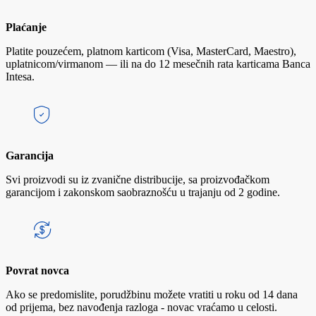
Plaćanje
Platite pouzećem, platnom karticom (Visa, MasterCard, Maestro),
uplatnicom/virmanom — ili na do 12 mesečnih rata karticama Banca
Intesa.
Garancija
Svi proizvodi su iz zvanične distribucije, sa proizvođačkom
garancijom i zakonskom saobraznošću u trajanju od 2 godine.
Povrat novca
Ako se predomislite, porudžbinu možete vratiti u roku od 14 dana
od prijema, bez navođenja razloga - novac vraćamo u celosti.