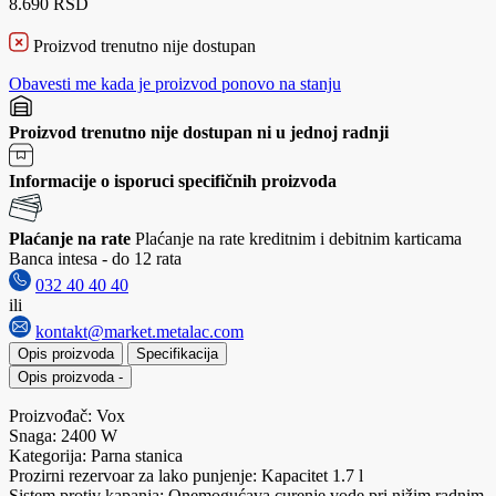
8.690 RSD
Proizvod trenutno nije dostupan
Obavesti me kada je proizvod ponovo na stanju
Proizvod trenutno nije dostupan ni u jednoj radnji
Informacije o isporuci specifičnih proizvoda
Plaćanje na rate
Plaćanje na rate kreditnim i debitnim karticama
Banca intesa - do 12 rata
032 40 40 40
ili
kontakt@market.metalac.com
Opis proizvoda
Specifikacija
Opis proizvoda
-
Proizvođač: Vox
Snaga: 2400 W
Kategorija: Parna stanica
Prozirni rezervoar za lako punjenje: Kapacitet 1.7 l
Sistem protiv kapanja: Onemogućava curenje vode pri nižim radnim