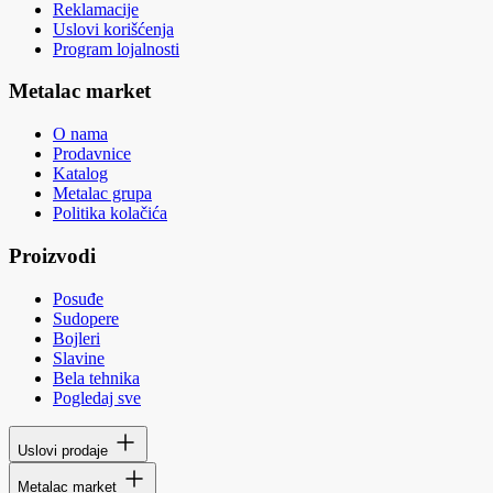
Reklamacije
Uslovi korišćenja
Program lojalnosti
Metalac market
O nama
Prodavnice
Katalog
Metalac grupa
Politika kolačića
Proizvodi
Posuđe
Sudopere
Bojleri
Slavine
Bela tehnika
Pogledaj sve
Uslovi prodaje
Metalac market