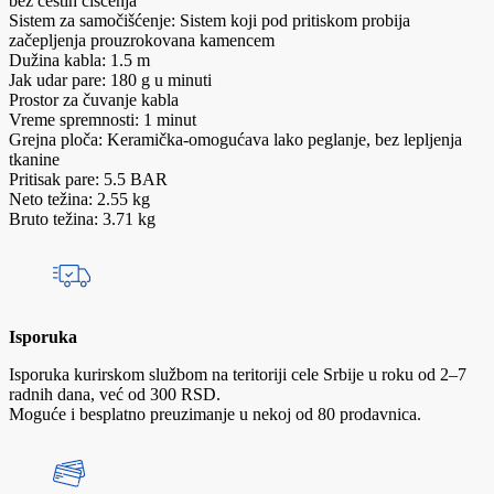
bez čestih čišćenja
Sistem za samočišćenje: Sistem koji pod pritiskom probija
začepljenja prouzrokovana kamencem
Dužina kabla: 1.5 m
Jak udar pare: 180 g u minuti
Prostor za čuvanje kabla
Vreme spremnosti: 1 minut
Grejna ploča: Keramička-omogućava lako peglanje, bez lepljenja
tkanine
Pritisak pare: 5.5 BAR
Neto težina: 2.55 kg
Bruto težina: 3.71 kg
Isporuka
Isporuka kurirskom službom na teritoriji cele Srbije u roku od 2–7
radnih dana, već od 300 RSD.
Moguće i besplatno preuzimanje u nekoj od 80 prodavnica.