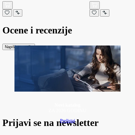
Ocene i recenzije
Napiši recenziju
Novi katalog
ZA 2026 GODINU
Prijavi se na newsletter
Prelistaj