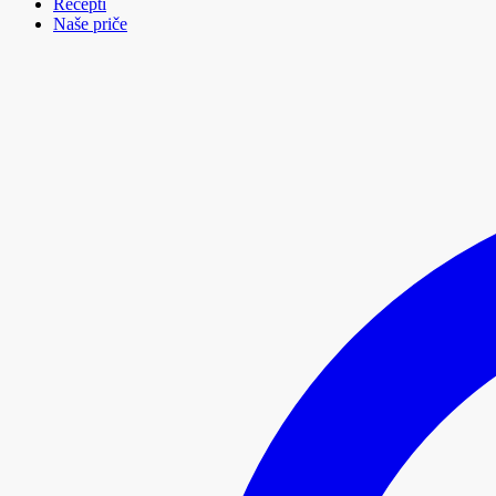
Recepti
Naše priče