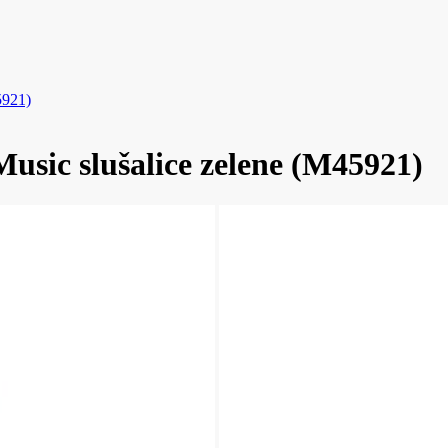
5921)
ic slušalice zelene (M45921)