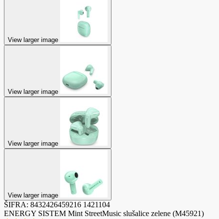
View larger image
View larger image
View larger image
View larger image
ŠIFRA:
8432426459216
1421104
ENERGY SISTEM Mint StreetMusic slušalice zelene (M45921)