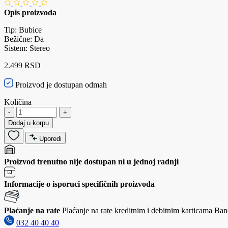
Opis proizvoda
Tip: Bubice
Bežične: Da
Sistem: Stereo
2.499 RSD
Proizvod je dostupan odmah
Količina
-
+
Dodaj u korpu
Uporedi
Proizvod trenutno nije dostupan ni u jednoj radnji
Informacije o isporuci specifičnih proizvoda
Plaćanje na rate
Plaćanje na rate kreditnim i debitnim karticama Banc
032 40 40 40