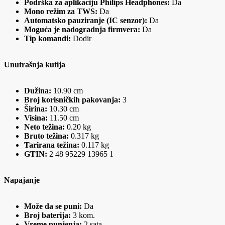
Podrška za aplikaciju Philips Headphones:
Da
Mono režim za TWS:
Da
Automatsko pauziranje (IC senzor):
Da
Moguća je nadogradnja firmvera:
Da
Tip komandi:
Dodir
Unutrašnja kutija
Dužina:
10.90 cm
Broj korisničkih pakovanja:
3
Širina:
10.30 cm
Visina:
11.50 cm
Neto težina:
0.20 kg
Bruto težina:
0.317 kg
Tarirana težina:
0.117 kg
GTIN:
2 48 95229 13965 1
Napajanje
Može da se puni:
Da
Broj baterija:
3 kom.
Vreme punjenja:
2 sata