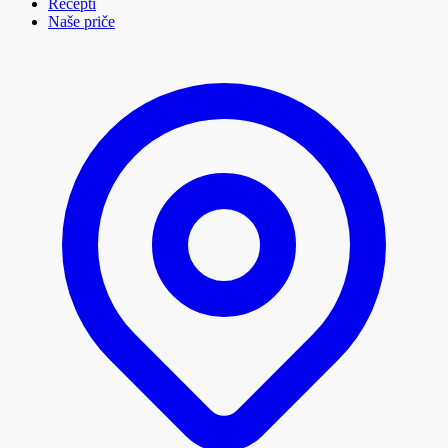
Recepti
Naše priče