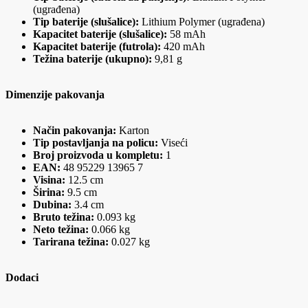
(ugrađena)
Tip baterije (slušalice):
Lithium Polymer (ugrađena)
Kapacitet baterije (slušalice):
58 mAh
Kapacitet baterije (futrola):
420 mAh
Težina baterije (ukupno):
9,81 g
Dimenzije pakovanja
Način pakovanja:
Karton
Tip postavljanja na policu:
Viseći
Broj proizvoda u kompletu:
1
EAN:
48 95229 13965 7
Visina:
12.5 cm
Širina:
9.5 cm
Dubina:
3.4 cm
Bruto težina:
0.093 kg
Neto težina:
0.066 kg
Tarirana težina:
0.027 kg
Dodaci