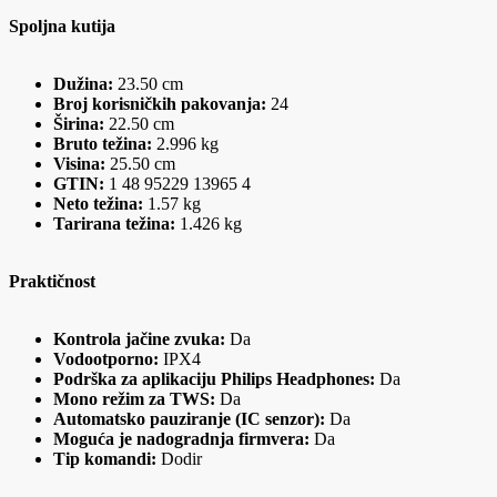
Spoljna kutija
Dužina:
23.50 cm
Broj korisničkih pakovanja:
24
Širina:
22.50 cm
Bruto težina:
2.996 kg
Visina:
25.50 cm
GTIN:
1 48 95229 13965 4
Neto težina:
1.57 kg
Tarirana težina:
1.426 kg
Praktičnost
Kontrola jačine zvuka:
Da
Vodootporno:
IPX4
Podrška za aplikaciju Philips Headphones:
Da
Mono režim za TWS:
Da
Automatsko pauziranje (IC senzor):
Da
Moguća je nadogradnja firmvera:
Da
Tip komandi:
Dodir