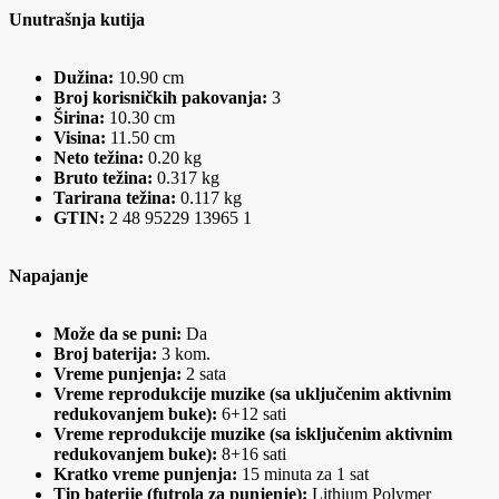
Unutrašnja kutija
Dužina:
10.90 cm
Broj korisničkih pakovanja:
3
Širina:
10.30 cm
Visina:
11.50 cm
Neto težina:
0.20 kg
Bruto težina:
0.317 kg
Tarirana težina:
0.117 kg
GTIN:
2 48 95229 13965 1
Napajanje
Može da se puni:
Da
Broj baterija:
3 kom.
Vreme punjenja:
2 sata
Vreme reprodukcije muzike (sa uključenim aktivnim
redukovanjem buke):
6+12 sati
Vreme reprodukcije muzike (sa isključenim aktivnim
redukovanjem buke):
8+16 sati
Kratko vreme punjenja:
15 minuta za 1 sat
Tip baterije (futrola za punjenje):
Lithium Polymer