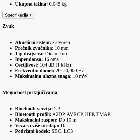
Ukupna težina:
0.045 kg
Specifikacija
+
Zvuk
Akustični sistem:
Zatvoren
Prečnik zvučnika:
10 mm
Tip drajvera:
Dinamično
Impendansa:
16 oma
Osetljivost:
104 dB (1 kHz)
Frekventni domet:
20–20,000 Hz
Maksimalna ulazna snaga:
10 mW
Mogućnost priključivanja
Bluetooth verzija:
5.3
Bluetooth profili:
A2DP, AVRCP, HFP, TMAP
Maksimalni raspon:
Do 10 m
Veza sa više uređaja:
Da
Podržani kodek:
SBC, LC3