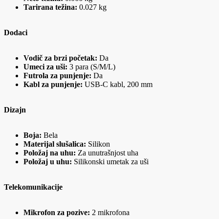
Tarirana težina:
0.027 kg
Dodaci
Vodič za brzi početak:
Da
Umeci za uši:
3 para (S/M/L)
Futrola za punjenje:
Da
Kabl za punjenje:
USB-C kabl, 200 mm
Dizajn
Boja:
Bela
Materijal slušalica:
Silikon
Položaj na uhu:
Za unutrašnjost uha
Položaj u uhu:
Silikonski umetak za uši
Telekomunikacije
Mikrofon za pozive:
2 mikrofona