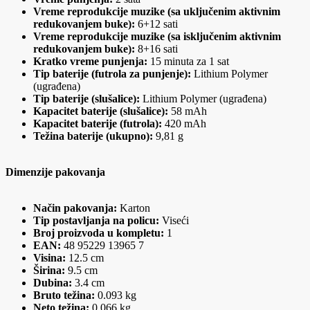
Vreme reprodukcije muzike (sa uključenim aktivnim
redukovanjem buke):
6+12 sati
Vreme reprodukcije muzike (sa isključenim aktivnim
redukovanjem buke):
8+16 sati
Kratko vreme punjenja:
15 minuta za 1 sat
Tip baterije (futrola za punjenje):
Lithium Polymer
(ugrađena)
Tip baterije (slušalice):
Lithium Polymer (ugrađena)
Kapacitet baterije (slušalice):
58 mAh
Kapacitet baterije (futrola):
420 mAh
Težina baterije (ukupno):
9,81 g
Dimenzije pakovanja
Način pakovanja:
Karton
Tip postavljanja na policu:
Viseći
Broj proizvoda u kompletu:
1
EAN:
48 95229 13965 7
Visina:
12.5 cm
Širina:
9.5 cm
Dubina:
3.4 cm
Bruto težina:
0.093 kg
Neto težina:
0.066 kg