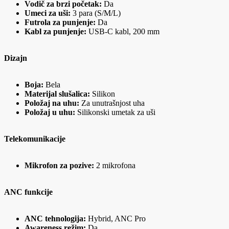
Vodič za brzi početak:
Da
Umeci za uši:
3 para (S/M/L)
Futrola za punjenje:
Da
Kabl za punjenje:
USB-C kabl, 200 mm
Dizajn
Boja:
Bela
Materijal slušalica:
Silikon
Položaj na uhu:
Za unutrašnjost uha
Položaj u uhu:
Silikonski umetak za uši
Telekomunikacije
Mikrofon za pozive:
2 mikrofona
ANC funkcije
ANC tehnologija:
Hybrid, ANC Pro
Awareness režim:
Da