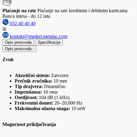
Plaćanje na rate
Plaćanje na rate kreditnim i debitnim karticama
Banca intesa - do 12 rata
032 40 40 40
ili
kontakt@market.metalac.com
Opis proizvoda
Specifikacija
Opis proizvoda
-
Zvuk
Akustični sistem:
Zatvoren
Prečnik zvučnika:
10 mm
Tip drajvera:
Dinamično
Impendansa:
16 oma
Osetljivost:
104 dB (1 kHz)
Frekventni domet:
20–20,000 Hz
Maksimalna ulazna snaga:
10 mW
Mogućnost priključivanja