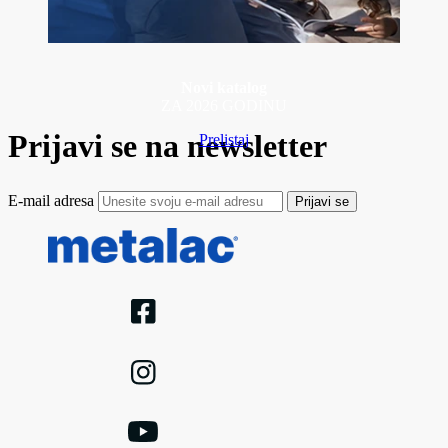
Novi katalog
ZA 2026 GODINU
Prijavi se na newsletter
Prelistaj
E-mail adresa
Prijavi se