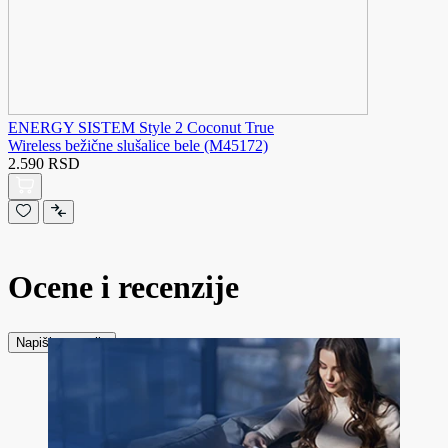
ENERGY SISTEM Style 2 Coconut True
Wireless bežične slušalice bele (M45172)
2.590 RSD
Ocene i recenzije
Napiši recenziju