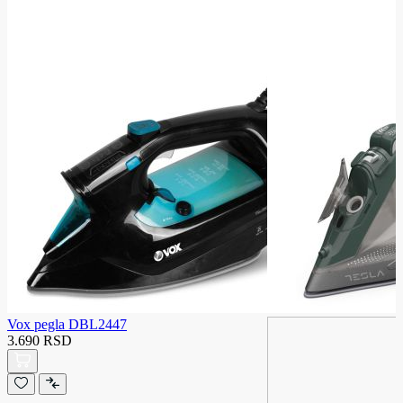
Vox pegla DBL2447
3.690 RSD