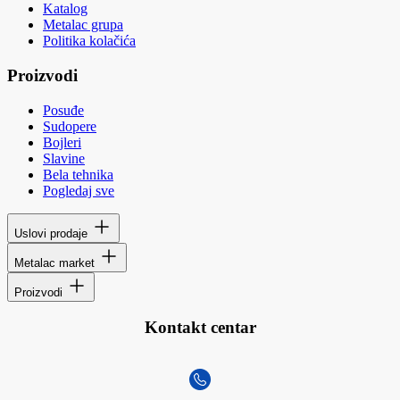
Katalog
Metalac grupa
Politika kolačića
Proizvodi
Posuđe
Sudopere
Bojleri
Slavine
Bela tehnika
Pogledaj sve
Uslovi prodaje
Metalac market
Proizvodi
Kontakt centar