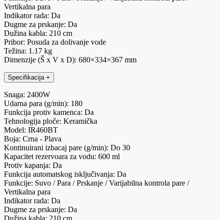
Vertikalna para
Indikator rada: Da
Dugme za prskanje: Da
Dužina kabla: 210 cm
Pribor: Posuda za dolivanje vode
Težina: 1.17 kg
Dimenzije (Š x V x D): 680×334×367 mm
Specifikacija
+
Snaga: 2400W
Udarna para (g/min): 180
Funkcija protiv kamenca: Da
Tehnologija ploče: Keramička
Model: IR460BT
Boja: Crna - Plava
Kontinuirani izbacaj pare (g/min): Do 30
Kapacitet rezervoara za vodu: 600 ml
Protiv kapanja: Da
Funkcija automatskog isključivanja: Da
Funkcije: Suvo / Para / Prskanje / Varijabilna kontrola pare /
Vertikalna para
Indikator rada: Da
Dugme za prskanje: Da
Dužina kabla: 210 cm