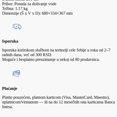
Pribor: Posuda za dolivanje vode
Težina: 1.17 kg
Dimenzije (Š x V x D): 680×334×367 mm
Isporuka
Isporuka kurirskom službom na teritoriji cele Srbije u roku od 2–7
radnih dana, već od 300 RSD.
Moguće i besplatno preuzimanje u nekoj od 80 prodavnica.
Plaćanje
Platite pouzećem, platnom karticom (Visa, MasterCard, Maestro),
uplatnicom/virmanom — ili na do 12 mesečnih rata karticama Banca
Intesa.