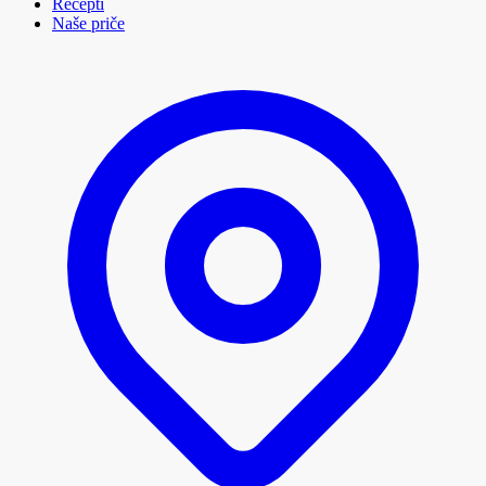
Recepti
Naše priče