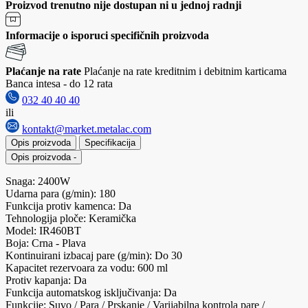
Proizvod trenutno nije dostupan ni u jednoj radnji
Informacije o isporuci specifičnih proizvoda
Plaćanje na rate
Plaćanje na rate kreditnim i debitnim karticama
Banca intesa - do 12 rata
032 40 40 40
ili
kontakt@market.metalac.com
Opis proizvoda
Specifikacija
Opis proizvoda
-
Snaga: 2400W
Udarna para (g/min): 180
Funkcija protiv kamenca: Da
Tehnologija ploče: Keramička
Model: IR460BT
Boja: Crna - Plava
Kontinuirani izbacaj pare (g/min): Do 30
Kapacitet rezervoara za vodu: 600 ml
Protiv kapanja: Da
Funkcija automatskog isključivanja: Da
Funkcije: Suvo / Para / Prskanje / Varijabilna kontrola pare /