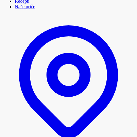
Recepti
Naše priče