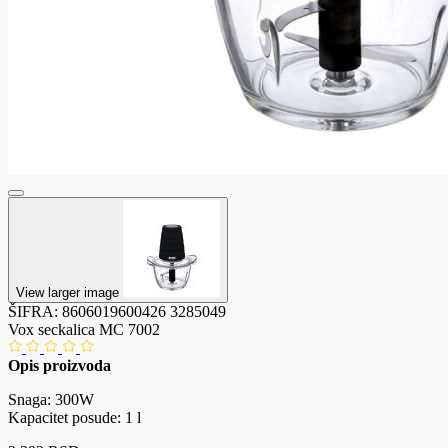
View larger image
ŠIFRA:
8606019600426
3285049
Vox seckalica MC 7002
Opis proizvoda
Snaga: 300W
Kapacitet posude: 1 l