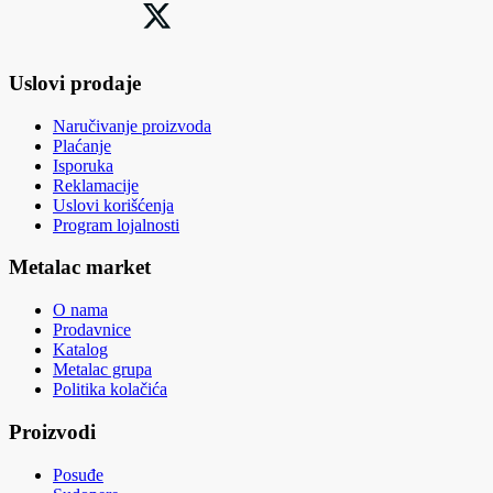
Uslovi prodaje
Naručivanje proizvoda
Plaćanje
Isporuka
Reklamacije
Uslovi korišćenja
Program lojalnosti
Metalac market
O nama
Prodavnice
Katalog
Metalac grupa
Politika kolačića
Proizvodi
Posuđe