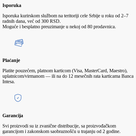
Isporuka
Isporuka kurirskom službom na teritoriji cele Srbije u roku od 2–7
radnih dana, već od 300 RSD.
Moguće i besplatno preuzimanje u nekoj od 80 prodavnica.
Plaćanje
Platite pouzećem, platnom karticom (Visa, MasterCard, Maestro),
uplatnicom/virmanom — ili na do 12 mesečnih rata karticama Banca
Intesa.
Garancija
Svi proizvodi su iz zvanične distribucije, sa proizvođačkom
garancijom i zakonskom saobraznošću u trajanju od 2 godine.