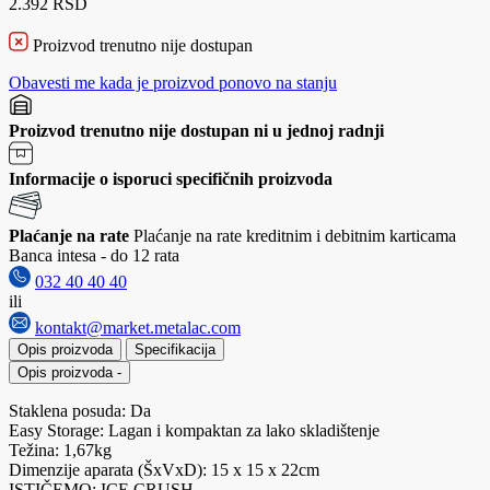
2.392 RSD
Proizvod trenutno nije dostupan
Obavesti me kada je proizvod ponovo na stanju
Proizvod trenutno nije dostupan ni u jednoj radnji
Informacije o isporuci specifičnih proizvoda
Plaćanje na rate
Plaćanje na rate kreditnim i debitnim karticama
Banca intesa - do 12 rata
032 40 40 40
ili
kontakt@market.metalac.com
Opis proizvoda
Specifikacija
Opis proizvoda
-
Staklena posuda: Da
Easy Storage: Lagan i kompaktan za lako skladištenje
Težina: 1,67kg
Dimenzije aparata (ŠxVxD): 15 x 15 x 22cm
ISTIČEMO: ICE CRUSH