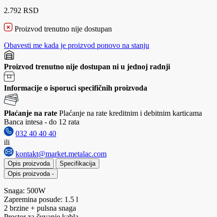
2.792 RSD
Proizvod trenutno nije dostupan
Obavesti me kada je proizvod ponovo na stanju
Proizvod trenutno nije dostupan ni u jednoj radnji
Informacije o isporuci specifičnih proizvoda
Plaćanje na rate
Plaćanje na rate kreditnim i debitnim karticama
Banca intesa - do 12 rata
032 40 40 40
ili
kontakt@market.metalac.com
Opis proizvoda
Specifikacija
Opis proizvoda
-
Snaga: 500W
Zapremina posude: 1.5 l
2 brzine + pulsna snaga
Prostor za čuvanje kabla