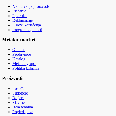
Naručivanje proizvoda
Plaćanje
Isporuka
Reklamacije
Uslovi korišćenja
Program lojalnosti
Metalac market
O nama
Prodavnice
Katalog
Metalac grupa
Politika kolačića
Proizvodi
Posuđe
Sudopere
Bojleri
Slavine
Bela tehnika
Pogledaj sve