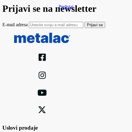
Prijavi se na newsletter
Prelistaj
E-mail adresa
Prijavi se
Uslovi prodaje