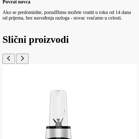
Povrat novca
Ako se predomislite, porudžbinu možete vratiti u roku od 14 dana
od prijema, bez navođenja razloga - novac vraćamo u celosti.
Slični proizvodi