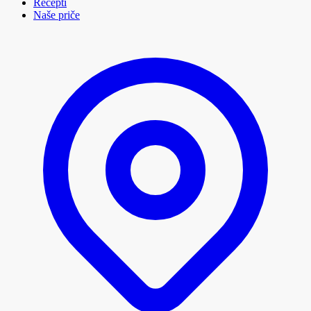
Recepti
Naše priče