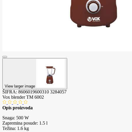
View larger image
ŠIFRA:
8606019600310
3284057
Vox blender TM 6002
Opis proizvoda
Snaga: 500 W
Zapremina posude: 1.5 l
Težina: 1.6 kg