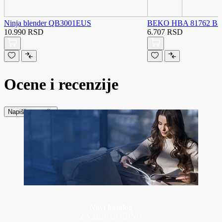
Ninja blender QB3001EUS
BEKO HBA 81762 BX 3
10.990 RSD
6.707 RSD
Ocene i recenzije
Napiši recenziju
Novi katalog
ZA 2026 GODINU