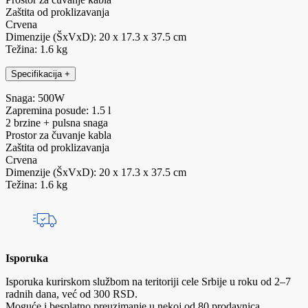
Zaštita od proklizavanja
Crvena
Dimenzije (ŠxVxD): 20 x 17.3 x 37.5 cm
Težina: 1.6 kg
Specifikacija
+
Snaga: 500W
Zapremina posude: 1.5 l
2 brzine + pulsna snaga
Prostor za čuvanje kabla
Zaštita od proklizavanja
Crvena
Dimenzije (ŠxVxD): 20 x 17.3 x 37.5 cm
Težina: 1.6 kg
Isporuka
Isporuka kurirskom službom na teritoriji cele Srbije u roku od 2–7
radnih dana, već od 300 RSD.
Moguće i besplatno preuzimanje u nekoj od 80 prodavnica.