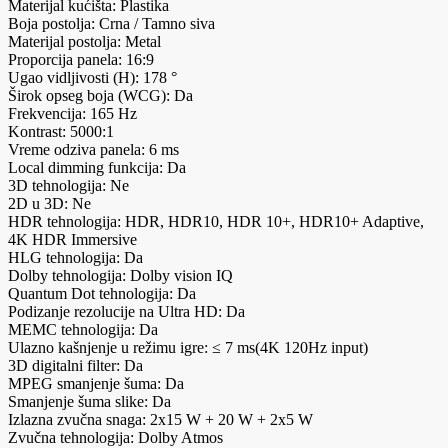
Materijal kućišta: Plastika
Boja postolja: Crna / Tamno siva
Materijal postolja: Metal
Proporcija panela: 16:9
Ugao vidljivosti (H): 178 °
Širok opseg boja (WCG): Da
Frekvencija: 165 Hz
Kontrast: 5000:1
Vreme odziva panela: 6 ms
Local dimming funkcija: Da
3D tehnologija: Ne
2D u 3D: Ne
HDR tehnologija: HDR, HDR10, HDR 10+, HDR10+ Adaptive,
4K HDR Immersive
HLG tehnologija: Da
Dolby tehnologija: Dolby vision IQ
Quantum Dot tehnologija: Da
Podizanje rezolucije na Ultra HD: Da
MEMC tehnologija: Da
Ulazno kašnjenje u režimu igre: ≤ 7 ms(4K 120Hz input)
3D digitalni filter: Da
MPEG smanjenje šuma: Da
Smanjenje šuma slike: Da
Izlazna zvučna snaga: 2x15 W + 20 W + 2x5 W
Zvučna tehnologija: Dolby Atmos