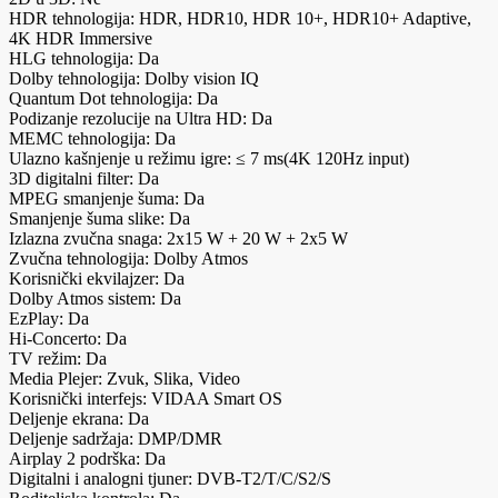
HDR tehnologija: HDR, HDR10, HDR 10+, HDR10+ Adaptive,
4K HDR Immersive
HLG tehnologija: Da
Dolby tehnologija: Dolby vision IQ
Quantum Dot tehnologija: Da
Podizanje rezolucije na Ultra HD: Da
MEMC tehnologija: Da
Ulazno kašnjenje u režimu igre: ≤ 7 ms(4K 120Hz input)
3D digitalni filter: Da
MPEG smanjenje šuma: Da
Smanjenje šuma slike: Da
Izlazna zvučna snaga: 2x15 W + 20 W + 2x5 W
Zvučna tehnologija: Dolby Atmos
Korisnički ekvilajzer: Da
Dolby Atmos sistem: Da
EzPlay: Da
Hi-Concerto: Da
TV režim: Da
Media Plejer: Zvuk, Slika, Video
Korisnički interfejs: VIDAA Smart OS
Deljenje ekrana: Da
Deljenje sadržaja: DMP/DMR
Airplay 2 podrška: Da
Digitalni i analogni tjuner: DVB-T2/T/C/S2/S