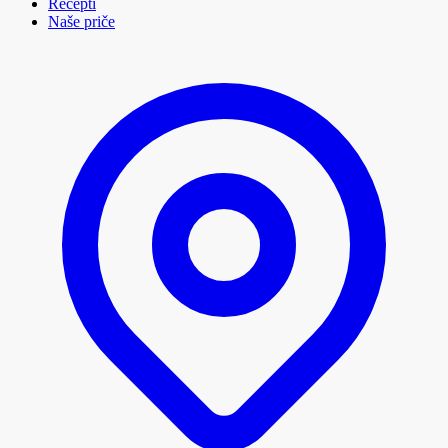
Recepti
Naše priče