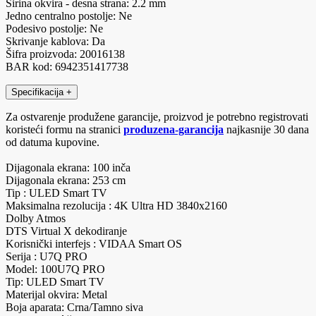
Širina okvira - desna strana: 2.2 mm
Jedno centralno postolje: Ne
Podesivo postolje: Ne
Skrivanje kablova: Da
Šifra proizvoda: 20016138
BAR kod: 6942351417738
Specifikacija
+
Za ostvarenje produžene garancije, proizvod je potrebno registrovati
koristeći formu na stranici
produzena-garancija
najkasnije 30 dana
od datuma kupovine.
Dijagonala ekrana: 100 inča
Dijagonala ekrana: 253 cm
Tip : ULED Smart TV
Maksimalna rezolucija : 4K Ultra HD 3840x2160
Dolby Atmos
DTS Virtual X dekodiranje
Korisnički interfejs : VIDAA Smart OS
Serija : U7Q PRO
Model: 100U7Q PRO
Tip: ULED Smart TV
Materijal okvira: Metal
Boja aparata: Crna/Tamno siva