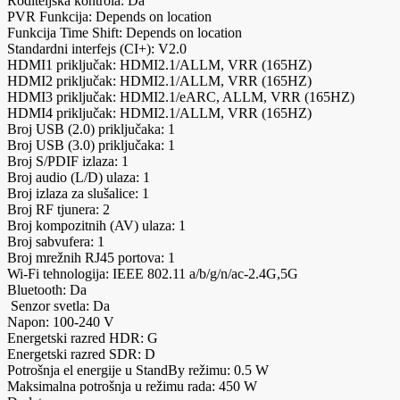
Roditeljska kontrola: Da
PVR Funkcija: Depends on location
Funkcija Time Shift: Depends on location
Standardni interfejs (CI+): V2.0
HDMI1 priključak: HDMI2.1/ALLM, VRR (165HZ)
HDMI2 priključak: HDMI2.1/ALLM, VRR (165HZ)
HDMI3 priključak: HDMI2.1/eARC, ALLM, VRR (165HZ)
HDMI4 priključak: HDMI2.1/ALLM, VRR (165HZ)
Broj USB (2.0) priključaka: 1
Broj USB (3.0) priključaka: 1
Broj S/PDIF izlaza: 1
Broj audio (L/D) ulaza: 1
Broj izlaza za slušalice: 1
Broj RF tjunera: 2
Broj kompozitnih (AV) ulaza: 1
Broj sabvufera: 1
Broj mrežnih RJ45 portova: 1
Wi-Fi tehnologija: IEEE 802.11 a/b/g/n/ac-2.4G,5G
Bluetooth: Da
Senzor svetla: Da
Napon: 100-240 V
Energetski razred HDR: G
Energetski razred SDR: D
Potrošnja el energije u StandBy režimu: 0.5 W
Maksimalna potrošnja u režimu rada: 450 W