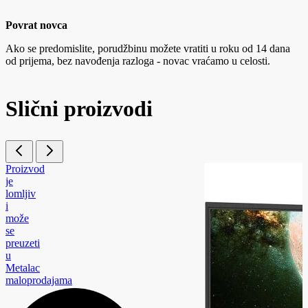
Povrat novca
Ako se predomislite, porudžbinu možete vratiti u roku od 14 dana
od prijema, bez navođenja razloga - novac vraćamo u celosti.
Slični proizvodi
Proizvod
je
lomljiv
i
može
se
preuzeti
u
Metalac
maloprodajama