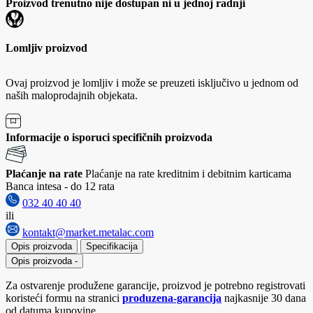
Proizvod trenutno nije dostupan ni u jednoj radnji
Lomljiv proizvod
Ovaj proizvod je lomljiv i može se preuzeti isključivo u jednom od
naših maloprodajnih objekata.
Informacije o isporuci specifičnih proizvoda
Plaćanje na rate
Plaćanje na rate kreditnim i debitnim karticama
Banca intesa - do 12 rata
032 40 40 40
ili
kontakt@market.metalac.com
Opis proizvoda
Specifikacija
Opis proizvoda
-
Za ostvarenje produžene garancije, proizvod je potrebno registrovati
koristeći formu na stranici
produzena-garancija
najkasnije 30 dana
od datuma kupovine.