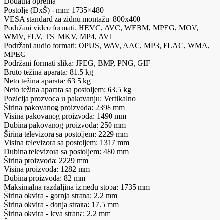
Dodatna oprema
Postolje (DxŠ) - mm: 1735×480
VESA standard za zidnu montažu: 800x400
Podržani video formati: HEVC, AVC, WEBM, MPEG, MOV,
WMV, FLV, TS, MKV, MP4, AVI
Podržani audio formati: OPUS, WAV, AAC, MP3, FLAC, WMA,
MPEG
Podržani formati slika: JPEG, BMP, PNG, GIF
Bruto težina aparata: 81.5 kg
Neto težina aparata: 63.5 kg
Neto težina aparata sa postoljem: 63.5 kg
Pozicija prozvoda u pakovanju: Vertikalno
Širina pakovanog proizvoda: 2398 mm
Visina pakovanog proizvoda: 1490 mm
Dubina pakovanog proizvoda: 250 mm
Širina televizora sa postoljem: 2229 mm
Visina televizora sa postoljem: 1317 mm
Dubina televizora sa postoljem: 480 mm
Širina proizvoda: 2229 mm
Visina proizvoda: 1282 mm
Dubina proizvoda: 82 mm
Maksimalna razdaljina između stopa: 1735 mm
Širina okvira - gornja strana: 2.2 mm
Širina okvira - donja strana: 17.5 mm
Širina okvira - leva strana: 2.2 mm