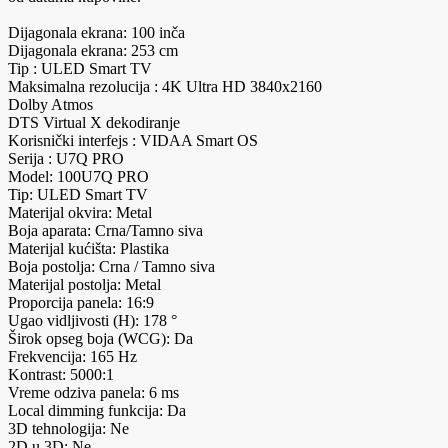
Dijagonala ekrana: 100 inča
Dijagonala ekrana: 253 cm
Tip : ULED Smart TV
Maksimalna rezolucija : 4K Ultra HD 3840x2160
Dolby Atmos
DTS Virtual X dekodiranje
Korisnički interfejs : VIDAA Smart OS
Serija : U7Q PRO
Model: 100U7Q PRO
Tip: ULED Smart TV
Materijal okvira: Metal
Boja aparata: Crna/Tamno siva
Materijal kućišta: Plastika
Boja postolja: Crna / Tamno siva
Materijal postolja: Metal
Proporcija panela: 16:9
Ugao vidljivosti (H): 178 °
Širok opseg boja (WCG): Da
Frekvencija: 165 Hz
Kontrast: 5000:1
Vreme odziva panela: 6 ms
Local dimming funkcija: Da
3D tehnologija: Ne
2D u 3D: Ne