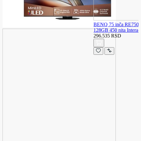
BENQ 75 inča RE750
128GB 450 nita Interac
296.535 RSD