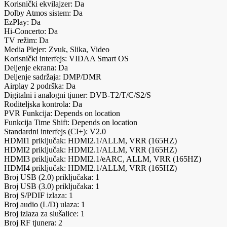
Korisnički ekvilajzer: Da
Dolby Atmos sistem: Da
EzPlay: Da
Hi-Concerto: Da
TV režim: Da
Media Plejer: Zvuk, Slika, Video
Korisnički interfejs: VIDAA Smart OS
Deljenje ekrana: Da
Deljenje sadržaja: DMP/DMR
Airplay 2 podrška: Da
Digitalni i analogni tjuner: DVB-T2/T/C/S2/S
Roditeljska kontrola: Da
PVR Funkcija: Depends on location
Funkcija Time Shift: Depends on location
Standardni interfejs (CI+): V2.0
HDMI1 priključak: HDMI2.1/ALLM, VRR (165HZ)
HDMI2 priključak: HDMI2.1/ALLM, VRR (165HZ)
HDMI3 priključak: HDMI2.1/eARC, ALLM, VRR (165HZ)
HDMI4 priključak: HDMI2.1/ALLM, VRR (165HZ)
Broj USB (2.0) priključaka: 1
Broj USB (3.0) priključaka: 1
Broj S/PDIF izlaza: 1
Broj audio (L/D) ulaza: 1
Broj izlaza za slušalice: 1
Broj RF tjunera: 2