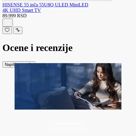
HISENSE 55 inča 55U8Q ULED MiniLED
4K UHD Smart TV
89.999 RSD
Ocene i recenzije
Napiši recenziju
Novi katalog
ZA 2026 GODINU