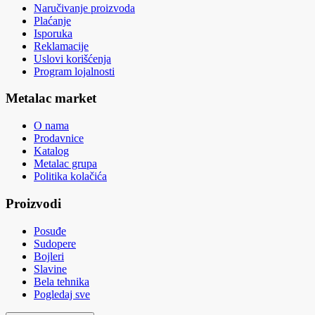
Naručivanje proizvoda
Plaćanje
Isporuka
Reklamacije
Uslovi korišćenja
Program lojalnosti
Metalac market
O nama
Prodavnice
Katalog
Metalac grupa
Politika kolačića
Proizvodi
Posuđe
Sudopere
Bojleri
Slavine
Bela tehnika
Pogledaj sve