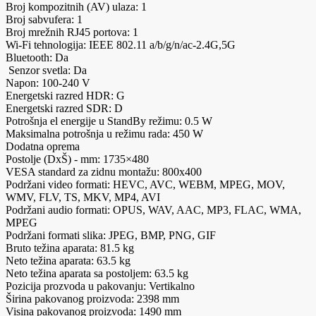
Broj kompozitnih (AV) ulaza: 1
Broj sabvufera: 1
Broj mrežnih RJ45 portova: 1
Wi-Fi tehnologija: IEEE 802.11 a/b/g/n/ac-2.4G,5G
Bluetooth: Da
Senzor svetla: Da
Napon: 100-240 V
Energetski razred HDR: G
Energetski razred SDR: D
Potrošnja el energije u StandBy režimu: 0.5 W
Maksimalna potrošnja u režimu rada: 450 W
Dodatna oprema
Postolje (DxŠ) - mm: 1735×480
VESA standard za zidnu montažu: 800x400
Podržani video formati: HEVC, AVC, WEBM, MPEG, MOV,
WMV, FLV, TS, MKV, MP4, AVI
Podržani audio formati: OPUS, WAV, AAC, MP3, FLAC, WMA,
MPEG
Podržani formati slika: JPEG, BMP, PNG, GIF
Bruto težina aparata: 81.5 kg
Neto težina aparata: 63.5 kg
Neto težina aparata sa postoljem: 63.5 kg
Pozicija prozvoda u pakovanju: Vertikalno
Širina pakovanog proizvoda: 2398 mm
Visina pakovanog proizvoda: 1490 mm