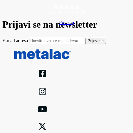
Novi katalog
ZA 2026 GODINU
Prijavi se na newsletter
Prelistaj
E-mail adresa
Prijavi se