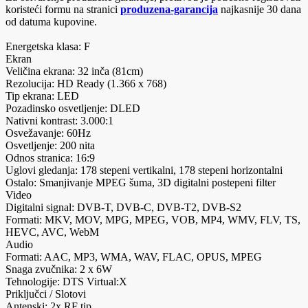
koristeći formu na stranici
produzena-garancija
najkasnije 30 dana
od datuma kupovine.
Energetska klasa: F
Ekran
Veličina ekrana: 32 inča (81cm)
Rezolucija: HD Ready (1.366 x 768)
Tip ekrana: LED
Pozadinsko osvetljenje: DLED
Nativni kontrast: 3.000:1
Osvežavanje: 60Hz
Osvetljenje: 200 nita
Odnos stranica: 16:9
Uglovi gledanja: 178 stepeni vertikalni, 178 stepeni horizontalni
Ostalo: Smanjivanje MPEG šuma, 3D digitalni postepeni filter
Video
Digitalni signal: DVB-T, DVB-C, DVB-T2, DVB-S2
Formati: MKV, MOV, MPG, MPEG, VOB, MP4, WMV, FLV, TS,
HEVC, AVC, WebM
Audio
Formati: AAC, MP3, WMA, WAV, FLAC, OPUS, MPEG
Snaga zvučnika: 2 x 6W
Tehnologije: DTS Virtual:X
Priključci / Slotovi
Antenski: 2x RF tip