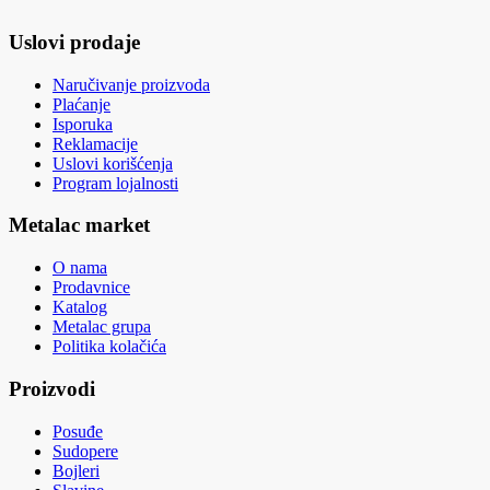
Uslovi prodaje
Naručivanje proizvoda
Plaćanje
Isporuka
Reklamacije
Uslovi korišćenja
Program lojalnosti
Metalac market
O nama
Prodavnice
Katalog
Metalac grupa
Politika kolačića
Proizvodi
Posuđe
Sudopere
Bojleri