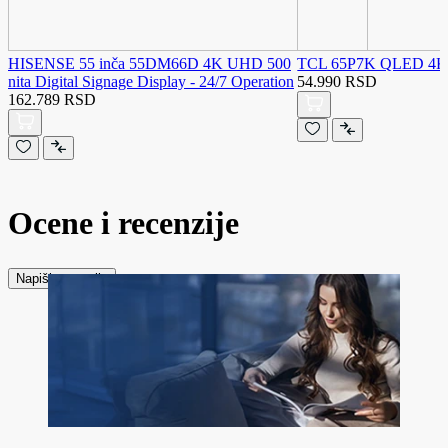
HISENSE 55 inča 55DM66D 4K UHD 500
TCL 65P7K QLED 4K 
nita Digital Signage Display - 24/7 Operation
54.990 RSD
162.789 RSD
Ocene i recenzije
Napiši recenziju