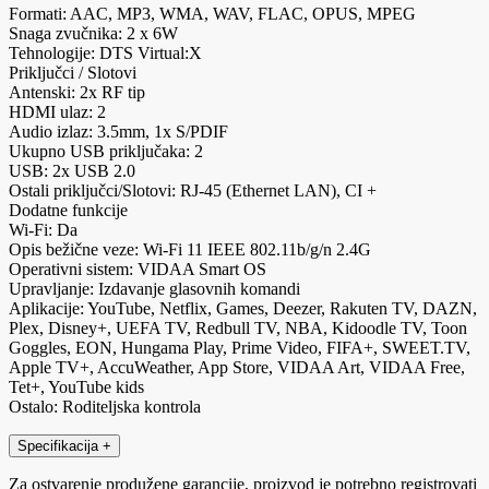
Formati: AAC, MP3, WMA, WAV, FLAC, OPUS, MPEG
Snaga zvučnika: 2 x 6W
Tehnologije: DTS Virtual:X
Priključci / Slotovi
Antenski: 2x RF tip
HDMI ulaz: 2
Audio izlaz: 3.5mm, 1x S/PDIF
Ukupno USB priključaka: 2
USB: 2x USB 2.0
Ostali priključci/Slotovi: RJ-45 (Ethernet LAN), CI +
Dodatne funkcije
Wi-Fi: Da
Opis bežične veze: Wi-Fi 11 IEEE 802.11b/g/n 2.4G
Operativni sistem: VIDAA Smart OS
Upravljanje: Izdavanje glasovnih komandi
Aplikacije: YouTube, Netflix, Games, Deezer, Rakuten TV, DAZN,
Plex, Disney+, UEFA TV, Redbull TV, NBA, Kidoodle TV, Toon
Goggles, EON, Hungama Play, Prime Video, FIFA+, SWEET.TV,
Apple TV+, AccuWeather, App Store, VIDAA Art, VIDAA Free,
Tet+, YouTube kids
Ostalo: Roditeljska kontrola
Specifikacija
+
Za ostvarenje produžene garancije, proizvod je potrebno registrovati