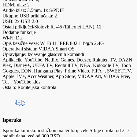
HDMI ulaz: 2
Audio izlaz: 3.5mm, 1x S/PDIF
Ukupno USB priključaka: 2
USB: 2x USB 2.0
Ostali priključci/Slotovi: RJ-45 (Ethernet LAN), CI +
Dodatne funkcije
Wi-Fi: Da
Opis bežične veze: Wi-Fi 11 IEEE 802.11b/g/n 2.4G
Operativni sistem: VIDAA Smart OS
Upravljanje: Izdavanje glasovnih komandi
Aplikacije: YouTube, Netflix, Games, Deezer, Rakuten TV, DAZN,
Plex, Disney+, UEFA TV, Redbull TV, NBA, Kidoodle TV, Toon
Goggles, EON, Hungama Play, Prime Video, FIFA+, SWEET.TV,
Apple TV+, AccuWeather, App Store, VIDAA Art, VIDAA Free,
Tet+, YouTube kids
Ostalo: Roditeljska kontrola
Isporuka
Isporuka kurirskom službom na teritoriji cele Srbije u roku od 2–7
radnih dana, već od 300 RSD.