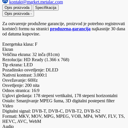
kontakt@market.metalac.com
Opis proizvoda
Specifikacija
Opis proizvoda
-
Za ostvarenje produžene garancije, proizvod je potrebno registrovati
koristeći formu na stranici
produzena-garancija
najkasnije 30 dana
od datuma kupovine.
Energetska klasa: F
Ekran
Veličina ekrana: 32 inča (81cm)
Rezolucija: HD Ready (1.366 x 768)
Tip ekrana: LED
Pozadinsko osvetljenje: DLED
Nativni kontrast: 3.000:1
Osvežavanje: 60Hz
Osvetljenje: 200 nita
Odnos stranica: 16:9
Uglovi gledanja: 178 stepeni vertikalni, 178 stepeni horizontalni
Ostalo: Smanjivanje MPEG šuma, 3D digitalni postepeni filter
Video
Digitalni signal: DVB-T, DVB-C, DVB-T2, DVB-S2
Formati: MKV, MOV, MPG, MPEG, VOB, MP4, WMV, FLV, TS,
HEVC, AVC, WebM
Audio