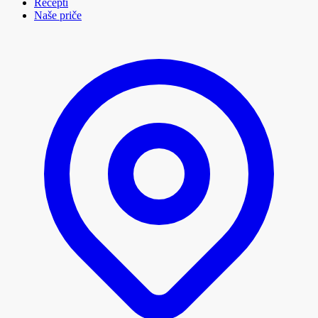
Recepti
Naše priče