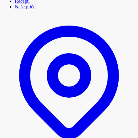
Recepti
Naše priče