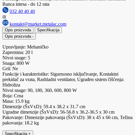
Banca intesa - do 12 rata
032 40 40 40
ili
kontakt@market.metalac.com
Opis proizvoda
Specifikacija
Opis proizvoda
-
Upravljanje: Mehaničko
Zapremina: 20 l
Nivoi snage: 5
Snaga: 800 W
Gril: Ne
Funkcije i karakteristike: Sigurnosno isključivanje, Kontaktni
prekidač za vrata, Rashladni ventilator, Ugrađen sistem čišćenja:
Hidroliza
Nivoi snage: 90, 180, 360, 600, 800 W
Boja: Crna
Masa: 15.9 kg
Dimenzije (ŠxVxD): 59.4 x 38.2 x 31.7 cm
Ugradne dimenzije (ŠxVxD): 56-56.8 x 36.2-36.5 x 30 cm
Pakovanje: Dimenzije pakovanja (ŠxVxD): 38 x 45 x 66 cm, Težina
pakovanja: 18.2 kg
Specifikacija
+