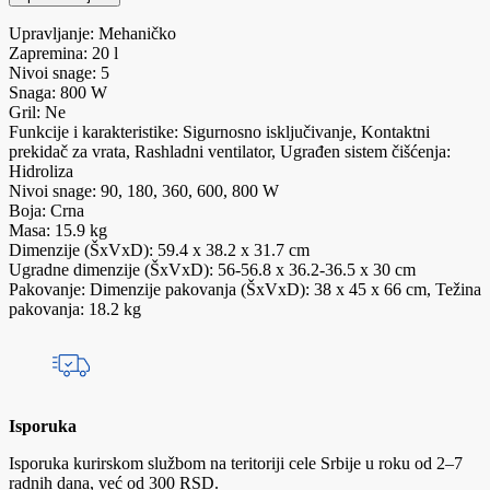
Upravljanje: Mehaničko
Zapremina: 20 l
Nivoi snage: 5
Snaga: 800 W
Gril: Ne
Funkcije i karakteristike: Sigurnosno isključivanje, Kontaktni
prekidač za vrata, Rashladni ventilator, Ugrađen sistem čišćenja:
Hidroliza
Nivoi snage: 90, 180, 360, 600, 800 W
Boja: Crna
Masa: 15.9 kg
Dimenzije (ŠxVxD): 59.4 x 38.2 x 31.7 cm
Ugradne dimenzije (ŠxVxD): 56-56.8 x 36.2-36.5 x 30 cm
Pakovanje: Dimenzije pakovanja (ŠxVxD): 38 x 45 x 66 cm, Težina
pakovanja: 18.2 kg
Isporuka
Isporuka kurirskom službom na teritoriji cele Srbije u roku od 2–7
radnih dana, već od 300 RSD.