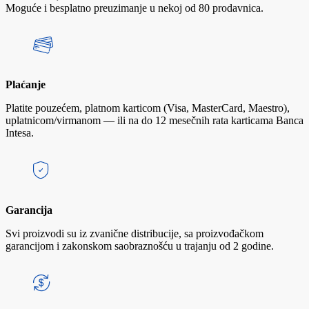
Moguće i besplatno preuzimanje u nekoj od 80 prodavnica.
Plaćanje
Platite pouzećem, platnom karticom (Visa, MasterCard, Maestro),
uplatnicom/virmanom — ili na do 12 mesečnih rata karticama Banca
Intesa.
Garancija
Svi proizvodi su iz zvanične distribucije, sa proizvođačkom
garancijom i zakonskom saobraznošću u trajanju od 2 godine.