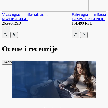
Vivax ugradna mikrotalasna rerna
Haier ugradna mikrotal
MWOB2020GG
H4MWID49G6NQB
26.990 RSD
114.490 RSD
Ocene i recenzije
Napiši recenziju