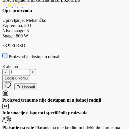
Bosch ugradna mikrotalasna BFL520MB0
Opis proizvoda
Upravljanje: Mehaničko
Zapremina: 20 l
Nivoi snage: 5
Snaga: 800 W
33.990 RSD
Proizvod je dostupan odmah
Količina
-
+
Dodaj u korpu
Uporedi
Proizvod trenutno nije dostupan ni u jednoj radnji
Informacije o isporuci specifičnih proizvoda
Plaćanje na rate
Plaćanje na rate kreditnim i debitnim karticama