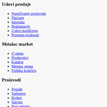
Uslovi prodaje
Naručivanje proizvoda
Plaćanje
Isporuka
Reklamacije
Uslovi korišćenja
Program lojalnosti
Metalac market
O nama
Prodavnice
Katalog
Metalac grupa
Politika kolačića
Proizvodi
Posuđe
Sudopere
Bojleri
Slavine
Bela tehnika