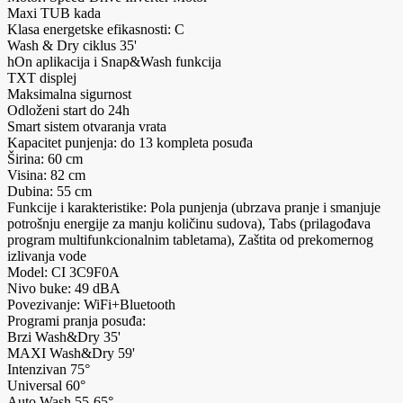
Maxi TUB kada
Klasa energetske efikasnosti: C
Wash & Dry ciklus 35'
hOn aplikacija i Snap&Wash funkcija
TXT displej
Maksimalna sigurnost
Odloženi start do 24h
Smart sistem otvaranja vrata
Kapacitet punjenja: do 13 kompleta posuđa
Širina: 60 cm
Visina: 82 cm
Dubina: 55 cm
Funkcije i karakteristike: Pola punjenja (ubrzava pranje i smanjuje
potrošnju energije za manju količinu sudova), Tabs (prilagođava
program multifunkcionalnim tabletama), Zaštita od prekomernog
izlivanja vode
Model: CI 3C9F0A
Nivo buke: 49 dBA
Povezivanje: WiFi+Bluetooth
Programi pranja posuđa:
Brzi Wash&Dry 35'
MAXI Wash&Dry 59'
Intenzivan 75°
Universal 60°
Auto Wash 55-65°