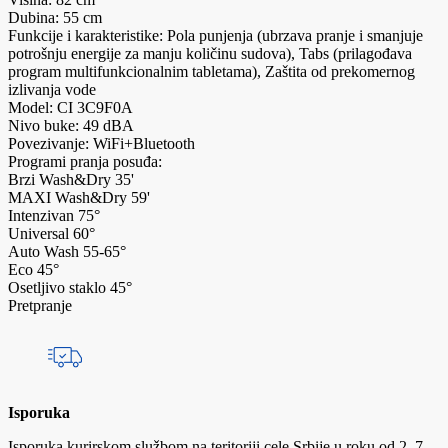
Dubina: 55 cm
Funkcije i karakteristike: Pola punjenja (ubrzava pranje i smanjuje
potrošnju energije za manju količinu sudova), Tabs (prilagođava
program multifunkcionalnim tabletama), Zaštita od prekomernog
izlivanja vode
Model: CI 3C9F0A
Nivo buke: 49 dBA
Povezivanje: WiFi+Bluetooth
Programi pranja posuđa:
Brzi Wash&Dry 35'
MAXI Wash&Dry 59'
Intenzivan 75°
Universal 60°
Auto Wash 55-65°
Eco 45°
Osetljivo staklo 45°
Pretpranje
Isporuka
Isporuka kurirskom službom na teritoriji cele Srbije u roku od 2–7