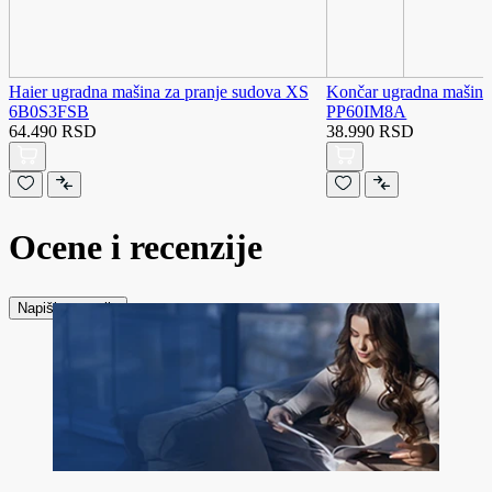
Haier ugradna mašina za pranje sudova XS
Končar ugradna mašina 
6B0S3FSB
PP60IM8A
64.490 RSD
38.990 RSD
Ocene i recenzije
Napiši recenziju