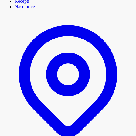
Recepti
Naše priče