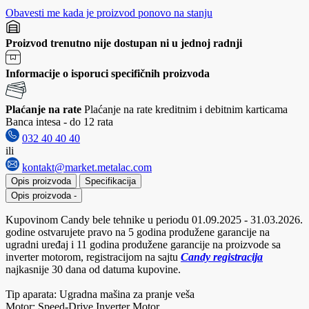
Obavesti me kada je proizvod ponovo na stanju
Proizvod trenutno nije dostupan ni u jednoj radnji
Informacije o isporuci specifičnih proizvoda
Plaćanje na rate
Plaćanje na rate kreditnim i debitnim karticama
Banca intesa - do 12 rata
032 40 40 40
ili
kontakt@market.metalac.com
Opis proizvoda
Specifikacija
Opis proizvoda
-
Kupovinom Candy bele tehnike u periodu 01.09.2025 - 31.03.2026.
godine ostvarujete pravo na 5 godina produžene garancije na
ugradni uređaj i 11 godina produžene garancije na proizvode sa
inverter motorom, registracijom na sajtu
Candy registracija
najkasnije 30 dana od datuma kupovine.
Tip aparata: Ugradna mašina za pranje veša
Motor: Speed-Drive Inverter Motor