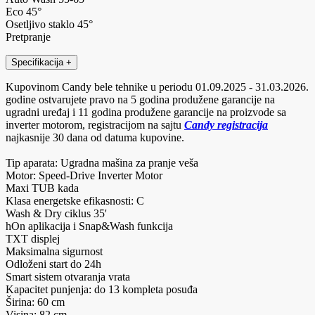
Eco 45°
Osetljivo staklo 45°
Pretpranje
Specifikacija
+
Kupovinom Candy bele tehnike u periodu 01.09.2025 - 31.03.2026.
godine ostvarujete pravo na 5 godina produžene garancije na
ugradni uređaj i 11 godina produžene garancije na proizvode sa
inverter motorom, registracijom na sajtu
Candy registracija
najkasnije 30 dana od datuma kupovine.
Tip aparata: Ugradna mašina za pranje veša
Motor: Speed-Drive Inverter Motor
Maxi TUB kada
Klasa energetske efikasnosti: C
Wash & Dry ciklus 35'
hOn aplikacija i Snap&Wash funkcija
TXT displej
Maksimalna sigurnost
Odloženi start do 24h
Smart sistem otvaranja vrata
Kapacitet punjenja: do 13 kompleta posuđa
Širina: 60 cm
Visina: 82 cm