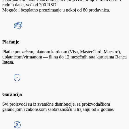
radnih dana, već od 300 RSD.
Moguće i besplatno preuzimanje u nekoj od 80 prodavnica.
Plaćanje
Platite pouzećem, platnom karticom (Visa, MasterCard, Maestro),
uplatnicom/virmanom — ili na do 12 mesečnih rata karticama Banca
Intesa.
Garancija
Svi proizvodi su iz zvanične distribucije, sa proizvođačkom
garancijom i zakonskom saobraznošću u trajanju od 2 godine.