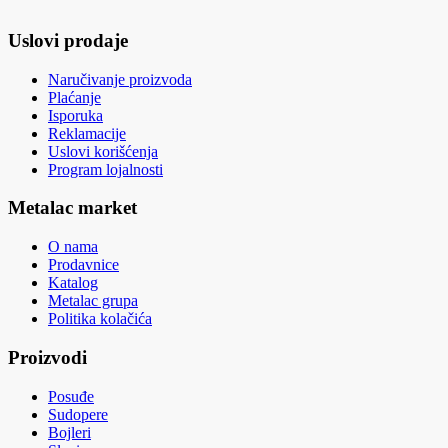
Uslovi prodaje
Naručivanje proizvoda
Plaćanje
Isporuka
Reklamacije
Uslovi korišćenja
Program lojalnosti
Metalac market
O nama
Prodavnice
Katalog
Metalac grupa
Politika kolačića
Proizvodi
Posuđe
Sudopere
Bojleri