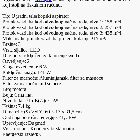
koji stoji na fiskalnom računu.
Tip: Ugradni teleskopski aspirator
Protok vazduha kod odvodnog načina rada, nivo 1: 158 m³/h
Protok vazduha kod odvodnog načina rada, nivo 2: 257 m³/h
Protok vazduha kod odvodnog načina rada, nivo 3: 435 m³/h
Maksimalni protok vazduha pri recirkulaciji: 215 m³/h
Brzine: 3
Vrsta sijalica: LED
Dugme za isključenje/uključenje svetla
Osvetljenje: 2
Snaga osvetljenja: 6 W
Priključna snaga: 141 W
Filter za masnoću: Aluminijumski filter za masnoću
Filter za masnoću koji se pere
Broj motora: 1
Boja: Crna mat
Nivo buke: 71 dB(A)re1pW
Težina: 7,4 kg
Dimenzije (ŠxVxD): 60 × 17 × 31,5 cm
Godišnja potrošnja energije: 41,7 kWh
Upravljanje: Dugmad
Vrsta motora: Kondenzatorski motor
Energetski razred: C