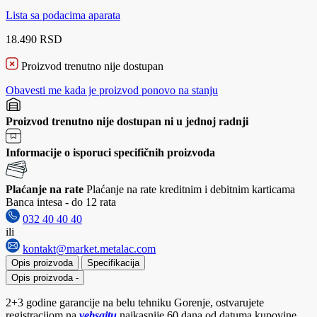
Lista sa podacima aparata
18.490 RSD
Proizvod trenutno nije dostupan
Obavesti me kada je proizvod ponovo na stanju
Proizvod trenutno nije dostupan ni u jednoj radnji
Informacije o isporuci specifičnih proizvoda
Plaćanje na rate
Plaćanje na rate kreditnim i debitnim karticama
Banca intesa - do 12 rata
032 40 40 40
ili
kontakt@market.metalac.com
Opis proizvoda
Specifikacija
Opis proizvoda
-
2+3 godine garancije na belu tehniku Gorenje, ostvarujete
registracijom na
vebsajtu
najkasnije 60 dana od datuma kupovine