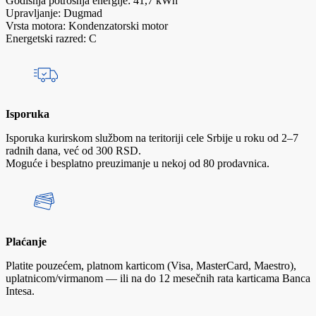
Godišnja potrošnja energije: 41,7 kWh
Upravljanje: Dugmad
Vrsta motora: Kondenzatorski motor
Energetski razred: C
Isporuka
Isporuka kurirskom službom na teritoriji cele Srbije u roku od 2–7
radnih dana, već od 300 RSD.
Moguće i besplatno preuzimanje u nekoj od 80 prodavnica.
Plaćanje
Platite pouzećem, platnom karticom (Visa, MasterCard, Maestro),
uplatnicom/virmanom — ili na do 12 mesečnih rata karticama Banca
Intesa.