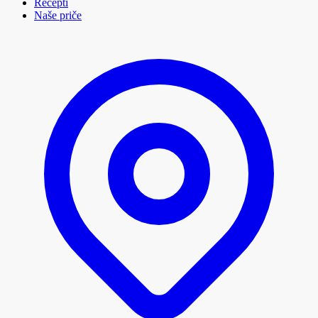
Recepti
Naše priče