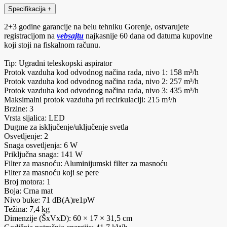
Specifikacija
+
2+3 godine garancije na belu tehniku Gorenje, ostvarujete
registracijom na
vebsajtu
najkasnije 60 dana od datuma kupovine
koji stoji na fiskalnom računu.
Tip: Ugradni teleskopski aspirator
Protok vazduha kod odvodnog načina rada, nivo 1: 158 m³/h
Protok vazduha kod odvodnog načina rada, nivo 2: 257 m³/h
Protok vazduha kod odvodnog načina rada, nivo 3: 435 m³/h
Maksimalni protok vazduha pri recirkulaciji: 215 m³/h
Brzine: 3
Vrsta sijalica: LED
Dugme za isključenje/uključenje svetla
Osvetljenje: 2
Snaga osvetljenja: 6 W
Priključna snaga: 141 W
Filter za masnoću: Aluminijumski filter za masnoću
Filter za masnoću koji se pere
Broj motora: 1
Boja: Crna mat
Nivo buke: 71 dB(A)re1pW
Težina: 7,4 kg
Dimenzije (ŠxVxD): 60 × 17 × 31,5 cm