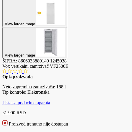
View larger image
View larger image
ŠIFRA:
8606033880149
1245038
Vox vertikalni zamrzivač VF2500E
Opis proizvoda
Neto zapremina zamrzivača: 188 l
Tip kontrole: Elektronska
Lista sa podacima aparata
31.990 RSD
Proizvod trenutno nije dostupan