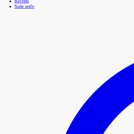
Recepti
Naše priče