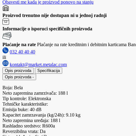
Obavesti me kada je proizvod ponovo na stanju
Proizvod trenutno nije dostupan ni u jednoj radnji
Informacije o isporuci specifičnih proizvoda
Plaćanje na rate
Plaćanje na rate kreditnim i debitnim karticama Banc
032 40 40 40
ili
kontakt@market.metalac.com
Opis proizvoda
Specifikacija
Opis proizvoda
-
Boja: Bela
Neto zapremina zamrzivača: 188 l
Tip kontrole: Elektronska
Tehničke karakteristike:
Emisija buke: 40 dB
Kapacitet zamrzavanja (kg/24h): 9.10 kg
Neto zapremina uređaja: 188 l
Rashladno sredstvo: R600a
Reverzibilna vrata: Da