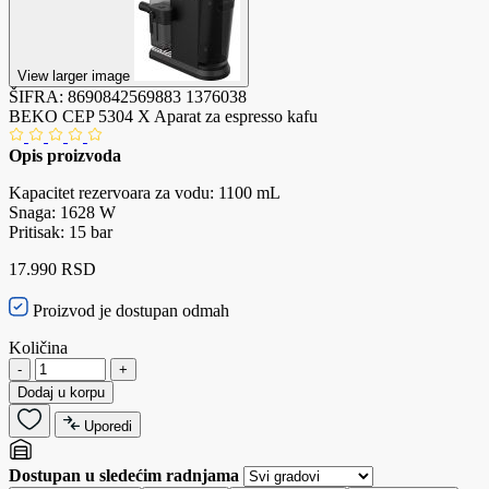
View larger image
ŠIFRA:
8690842569883
1376038
BEKO CEP 5304 X Aparat za espresso kafu
Opis proizvoda
Kapacitet rezervoara za vodu: 1100 mL
Snaga: 1628 W
Pritisak: 15 bar
17.990 RSD
Proizvod je dostupan odmah
Količina
-
+
Dodaj u korpu
Uporedi
Dostupan u sledećim radnjama