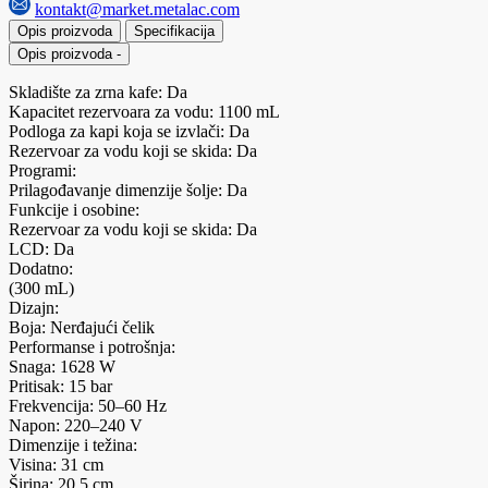
kontakt@market.metalac.com
Opis proizvoda
Specifikacija
Opis proizvoda
-
Skladište za zrna kafe: Da
Kapacitet rezervoara za vodu: 1100 mL
Podloga za kapi koja se izvlači: Da
Rezervoar za vodu koji se skida: Da
Programi:
Prilagođavanje dimenzije šolje: Da
Funkcije i osobine:
Rezervoar za vodu koji se skida: Da
LCD: Da
Dodatno:
(300 mL)
Dizajn:
Boja: Nerđajući čelik
Performanse i potrošnja:
Snaga: 1628 W
Pritisak: 15 bar
Frekvencija: 50–60 Hz
Napon: 220–240 V
Dimenzije i težina:
Visina: 31 cm
Širina: 20,5 cm