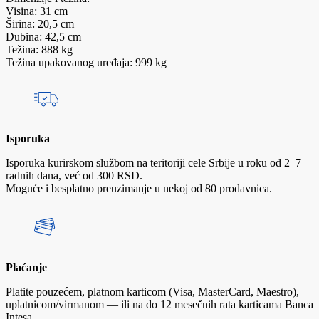
Visina: 31 cm
Širina: 20,5 cm
Dubina: 42,5 cm
Težina: 888 kg
Težina upakovanog uređaja: 999 kg
Isporuka
Isporuka kurirskom službom na teritoriji cele Srbije u roku od 2–7
radnih dana, već od 300 RSD.
Moguće i besplatno preuzimanje u nekoj od 80 prodavnica.
Plaćanje
Platite pouzećem, platnom karticom (Visa, MasterCard, Maestro),
uplatnicom/virmanom — ili na do 12 mesečnih rata karticama Banca
Intesa.