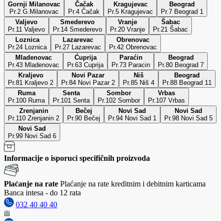
Gornji Milanovac
Čačak
Kragujevac
Beograd
Pr.2 G.Milanovac
Pr.4 Čačak
Pr.5 Kragujevac
Pr.7 Beograd 1
Valjevo
Smederevo
Vranje
Šabac
Pr.11 Valjevo
Pr.14 Smederevo
Pr.20 Vranje
Pr.21 Šabac
Loznica
Lazarevac
Obrenovac
Pr.24 Loznica
Pr.27 Lazarevac
Pr.42 Obrenovac
Mladenovac
Ćuprija
Paraćin
Beograd
Pr.43 Mladenovac
Pr.63 Cuprija
Pr.73 Paracin
Pr.80 Beograd 7
Kraljevo
Novi Pazar
Niš
Beograd
Pr.81 Kraljevo 2
Pr.84 Novi Pazar 2
Pr.85 Niš 4
Pr.88 Beograd 11
Ruma
Senta
Sombor
Vrbas
Pr.100 Ruma
Pr.101 Senta
Pr.102 Sombor
Pr.107 Vrbas
Zrenjanin
Bečej
Novi Sad
Novi Sad
Pr.110 Zrenjanin 2
Pr.90 Bečej
Pr.94 Novi Sad 1
Pr.98 Novi Sad 5
Novi Sad
Pr.99 Novi Sad 6
Informacije o isporuci specifičnih proizvoda
Plaćanje na rate
Plaćanje na rate kreditnim i debitnim karticama
Banca intesa - do 12 rata
032 40 40 40
ili