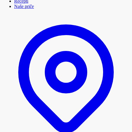
Recepti
Naše priče