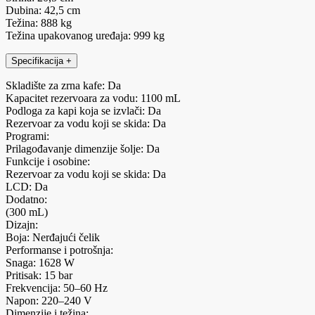
Dubina: 42,5 cm
Težina: 888 kg
Težina upakovanog uređaja: 999 kg
Specifikacija
+
Skladište za zrna kafe: Da
Kapacitet rezervoara za vodu: 1100 mL
Podloga za kapi koja se izvlači: Da
Rezervoar za vodu koji se skida: Da
Programi:
Prilagođavanje dimenzije šolje: Da
Funkcije i osobine:
Rezervoar za vodu koji se skida: Da
LCD: Da
Dodatno:
(300 mL)
Dizajn:
Boja: Nerđajući čelik
Performanse i potrošnja:
Snaga: 1628 W
Pritisak: 15 bar
Frekvencija: 50–60 Hz
Napon: 220–240 V
Dimenzije i težina: