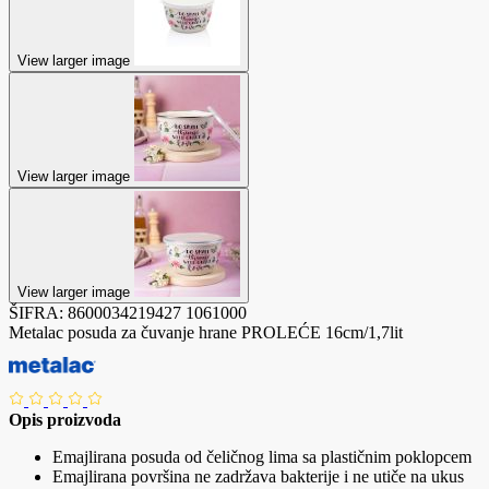
View larger image
View larger image
View larger image
ŠIFRA:
8600034219427
1061000
Metalac posuda za čuvanje hrane PROLEĆE 16cm/1,7lit
Opis proizvoda
Emajlirana posuda od čeličnog lima sa plastičnim poklopcem
Emajlirana površina ne zadržava bakterije i ne utiče na ukus