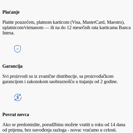
Plaćanje
Platite pouzećem, platnom karticom (Visa, MasterCard, Maestro),
uplatnicom/virmanom — ili na do 12 mesečnih rata karticama Banca
Intesa.
Garancija
Svi proizvodi su iz zvanične distribucije, sa proizvođačkom
garancijom i zakonskom saobraznošću u trajanju od 2 godine.
Povrat novca
Ako se predomislite, porudžbinu možete vratiti u roku od 14 dana
od prijema, bez navođenja razloga - novac vraćamo u celosti.