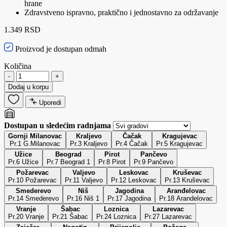
hrane
Zdravstveno ispravno, praktično i jednostavno za održavanje
1.349 RSD
Proizvod je dostupan odmah
Količina
-
+
Dodaj u korpu
Uporedi
Dostupan u sledećim radnjama
Gornji Milanovac
Kraljevo
Čačak
Kragujevac
Pr.1 G.Milanovac
Pr.3 Kraljevo
Pr.4 Čačak
Pr.5 Kragujevac
Užice
Beograd
Pirot
Pančevo
Pr.6 Užice
Pr.7 Beograd 1
Pr.8 Pirot
Pr.9 Pančevo
Požarevac
Valjevo
Leskovac
Kruševac
Pr.10 Požarevac
Pr.11 Valjevo
Pr.12 Leskovac
Pr.13 Kruševac
Smederevo
Niš
Jagodina
Aranđelovac
Pr.14 Smederevo
Pr.16 Niš 1
Pr.17 Jagodina
Pr.18 Arandelovac
Vranje
Šabac
Loznica
Lazarevac
Pr.20 Vranje
Pr.21 Šabac
Pr.24 Loznica
Pr.27 Lazarevac