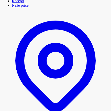
Recepti
Naše priče