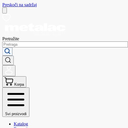
Preskoči na sadržaj
Pretražite
Korpa
Svi proizvodi
Katalog