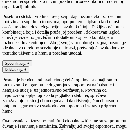
direktno na šporetu, što ih čini praktičnim saveznikom u modernoj
organizaciji obroka.
Posebnu estetsku vrednost ovoj šerpi daje nežan dekor sa cvetnim
motivima u suptilnim tonovima, upotpunjen natpisom koji unosi
osećaj topline i dozu elegancije u svaku kuhinju. Pažljivo odabrana
kombinacija boja i detalja pruža joj poseban i dekorativan izgled,
čineći je vizuelno privlačnim dodatkom koji se lako uklapa u
različite stilove enterijera. Zbog svog šarmantnog dizajna, posuda je
idealna i za direktno serviranje na trpezi, pretvarajući svakodnevne
trenutke uživanja u hrani u poseban ugođaj.
Specifikacija
+
Deklaracija
+
Posuda je izrađena od kvalitetnog čeličnog lima sa emajliranim
premazom koji garantuje dugotrajnost, otpornost na habanje i
hemijske uticaje, uz jednostavno održavanje. Površina od
neporoznog topljenog stakla je glatka i stabilna, sprečava
zadržavanje bakterija i omogućava lako čišćenje, čineći posudu
potpuno sigurnom za svakodnevnu upotrebu i zdravu pripremu
hrane.
Ove posude su izuzetno multifunkcionalne – idealne su za pripremu,
čuvanje i serviranje namirnica. Zahvaljujući svojoj otpornosti, mogu