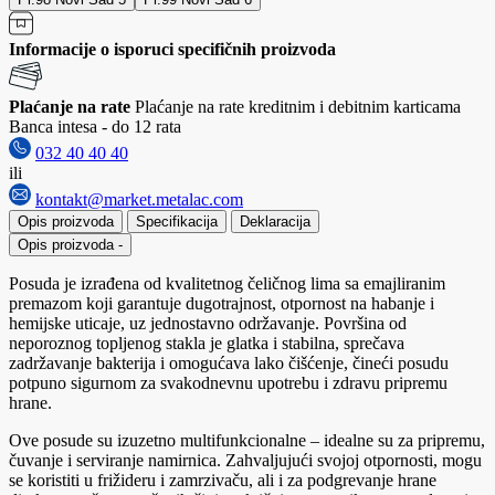
Informacije o isporuci specifičnih proizvoda
Plaćanje na rate
Plaćanje na rate kreditnim i debitnim karticama
Banca intesa - do 12 rata
032 40 40 40
ili
kontakt@market.metalac.com
Opis proizvoda
Specifikacija
Deklaracija
Opis proizvoda
-
Posuda je izrađena od kvalitetnog čeličnog lima sa emajliranim
premazom koji garantuje dugotrajnost, otpornost na habanje i
hemijske uticaje, uz jednostavno održavanje. Površina od
neporoznog topljenog stakla je glatka i stabilna, sprečava
zadržavanje bakterija i omogućava lako čišćenje, čineći posudu
potpuno sigurnom za svakodnevnu upotrebu i zdravu pripremu
hrane.
Ove posude su izuzetno multifunkcionalne – idealne su za pripremu,
čuvanje i serviranje namirnica. Zahvaljujući svojoj otpornosti, mogu
se koristiti u frižideru i zamrzivaču, ali i za podgrevanje hrane