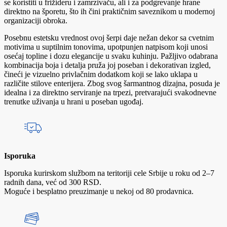
se koristiti u frižideru i zamrzivaču, ali i za podgrevanje hrane
direktno na šporetu, što ih čini praktičnim saveznikom u modernoj
organizaciji obroka.
Posebnu estetsku vrednost ovoj šerpi daje nežan dekor sa cvetnim
motivima u suptilnim tonovima, upotpunjen natpisom koji unosi
osećaj topline i dozu elegancije u svaku kuhinju. Pažljivo odabrana
kombinacija boja i detalja pruža joj poseban i dekorativan izgled,
čineći je vizuelno privlačnim dodatkom koji se lako uklapa u
različite stilove enterijera. Zbog svog šarmantnog dizajna, posuda je
idealna i za direktno serviranje na trpezi, pretvarajući svakodnevne
trenutke uživanja u hrani u poseban ugođaj.
Isporuka
Isporuka kurirskom službom na teritoriji cele Srbije u roku od 2–7
radnih dana, već od 300 RSD.
Moguće i besplatno preuzimanje u nekoj od 80 prodavnica.