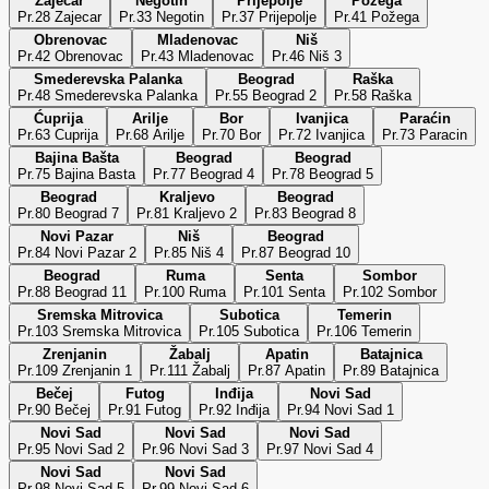
Zaječar
Negotin
Prijepolje
Požega
Pr.28 Zajecar
Pr.33 Negotin
Pr.37 Prijepolje
Pr.41 Požega
Obrenovac
Mladenovac
Niš
Pr.42 Obrenovac
Pr.43 Mladenovac
Pr.46 Niš 3
Smederevska Palanka
Beograd
Raška
Pr.48 Smederevska Palanka
Pr.55 Beograd 2
Pr.58 Raška
Ćuprija
Arilje
Bor
Ivanjica
Paraćin
Pr.63 Cuprija
Pr.68 Arilje
Pr.70 Bor
Pr.72 Ivanjica
Pr.73 Paracin
Bajina Bašta
Beograd
Beograd
Pr.75 Bajina Basta
Pr.77 Beograd 4
Pr.78 Beograd 5
Beograd
Kraljevo
Beograd
Pr.80 Beograd 7
Pr.81 Kraljevo 2
Pr.83 Beograd 8
Novi Pazar
Niš
Beograd
Pr.84 Novi Pazar 2
Pr.85 Niš 4
Pr.87 Beograd 10
Beograd
Ruma
Senta
Sombor
Pr.88 Beograd 11
Pr.100 Ruma
Pr.101 Senta
Pr.102 Sombor
Sremska Mitrovica
Subotica
Temerin
Pr.103 Sremska Mitrovica
Pr.105 Subotica
Pr.106 Temerin
Zrenjanin
Žabalj
Apatin
Batajnica
Pr.109 Zrenjanin 1
Pr.111 Žabalj
Pr.87 Apatin
Pr.89 Batajnica
Bečej
Futog
Inđija
Novi Sad
Pr.90 Bečej
Pr.91 Futog
Pr.92 Inđija
Pr.94 Novi Sad 1
Novi Sad
Novi Sad
Novi Sad
Pr.95 Novi Sad 2
Pr.96 Novi Sad 3
Pr.97 Novi Sad 4
Novi Sad
Novi Sad
Pr.98 Novi Sad 5
Pr.99 Novi Sad 6