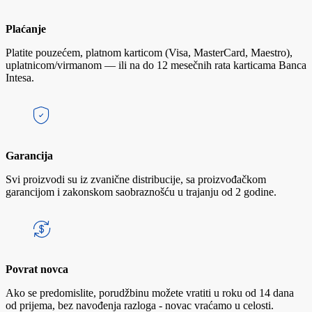
Plaćanje
Platite pouzećem, platnom karticom (Visa, MasterCard, Maestro),
uplatnicom/virmanom — ili na do 12 mesečnih rata karticama Banca
Intesa.
Garancija
Svi proizvodi su iz zvanične distribucije, sa proizvođačkom
garancijom i zakonskom saobraznošću u trajanju od 2 godine.
Povrat novca
Ako se predomislite, porudžbinu možete vratiti u roku od 14 dana
od prijema, bez navođenja razloga - novac vraćamo u celosti.