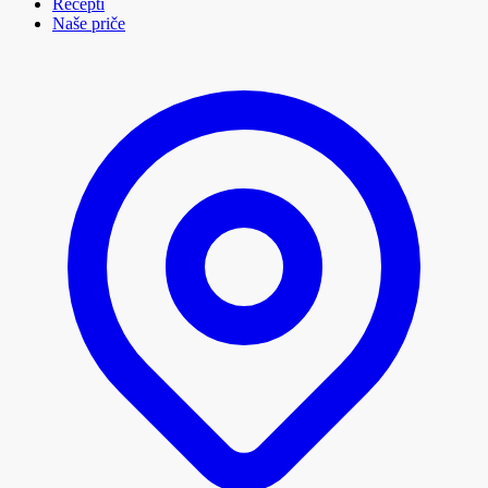
Recepti
Naše priče