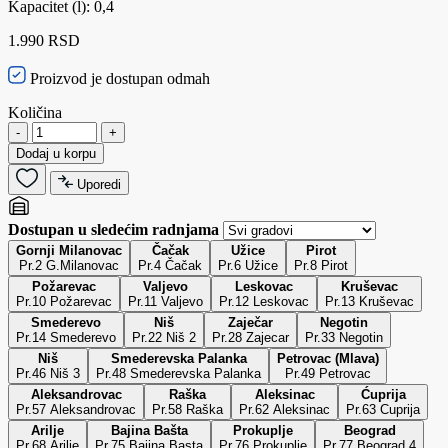
Kapacitet (l): 0,4
1.990 RSD
Proizvod je dostupan odmah
Količina
-
+
Dodaj u korpu
Uporedi
Dostupan u sledećim radnjama
Gornji Milanovac
Čačak
Užice
Pirot
Pr.2 G.Milanovac
Pr.4 Čačak
Pr.6 Užice
Pr.8 Pirot
Požarevac
Valjevo
Leskovac
Kruševac
Pr.10 Požarevac
Pr.11 Valjevo
Pr.12 Leskovac
Pr.13 Kruševac
Smederevo
Niš
Zaječar
Negotin
Pr.14 Smederevo
Pr.22 Niš 2
Pr.28 Zajecar
Pr.33 Negotin
Niš
Smederevska Palanka
Petrovac (Mlava)
Pr.46 Niš 3
Pr.48 Smederevska Palanka
Pr.49 Petrovac
Aleksandrovac
Raška
Aleksinac
Ćuprija
Pr.57 Aleksandrovac
Pr.58 Raška
Pr.62 Aleksinac
Pr.63 Cuprija
Arilje
Bajina Bašta
Prokuplje
Beograd
Pr.68 Arilje
Pr.75 Bajina Basta
Pr.76 Prokuplje
Pr.77 Beograd 4