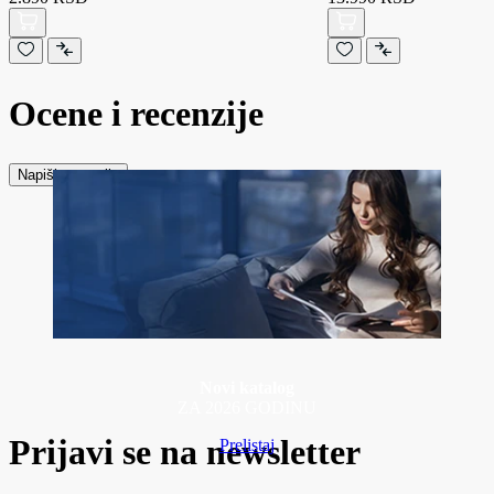
Ocene i recenzije
Napiši recenziju
Novi katalog
ZA 2026 GODINU
Prijavi se na newsletter
Prelistaj