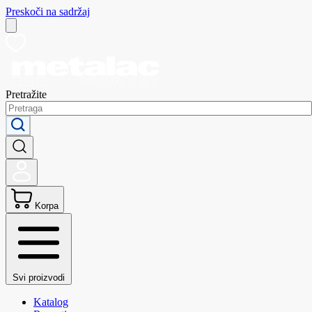
Preskoči na sadržaj
Pretražite
Korpa
Svi proizvodi
Katalog