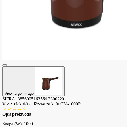
View larger image
ŠIFRA:
3856005163564
3300220
Vivax električna džezva za kafu CM-1000R
Opis proizvoda
Snaga (W): 1000