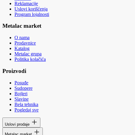
Reklamacije
Uslovi korišćenja
Program lojalnosti
Metalac market
O nama
Prodavnice
Katalog
Metalac grupa
Politika kolačića
Proizvodi
Posuđe
Sudopere
Bojleri
Slavine
Bela tehnika
Pogledaj sve
Uslovi prodaje
Metalac market