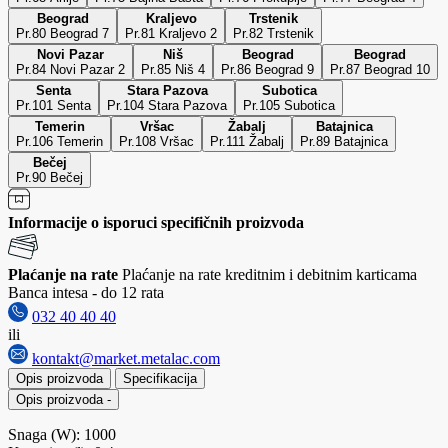
Beograd
Kraljevo
Trstenik
Pr.80 Beograd 7
Pr.81 Kraljevo 2
Pr.82 Trstenik
Novi Pazar
Niš
Beograd
Beograd
Pr.84 Novi Pazar 2
Pr.85 Niš 4
Pr.86 Beograd 9
Pr.87 Beograd 10
Senta
Stara Pazova
Subotica
Pr.101 Senta
Pr.104 Stara Pazova
Pr.105 Subotica
Temerin
Vršac
Žabalj
Batajnica
Pr.106 Temerin
Pr.108 Vršac
Pr.111 Žabalj
Pr.89 Batajnica
Bečej
Pr.90 Bečej
Informacije o isporuci specifičnih proizvoda
Plaćanje na rate
Plaćanje na rate kreditnim i debitnim karticama
Banca intesa - do 12 rata
032 40 40 40
ili
kontakt@market.metalac.com
Opis proizvoda
Specifikacija
Opis proizvoda
-
Snaga (W): 1000