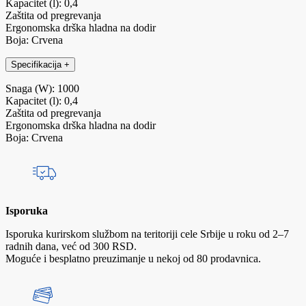
Kapacitet (l): 0,4
Zaštita od pregrevanja
Ergonomska drška hladna na dodir
Boja: Crvena
Specifikacija
+
Snaga (W): 1000
Kapacitet (l): 0,4
Zaštita od pregrevanja
Ergonomska drška hladna na dodir
Boja: Crvena
Isporuka
Isporuka kurirskom službom na teritoriji cele Srbije u roku od 2–7
radnih dana, već od 300 RSD.
Moguće i besplatno preuzimanje u nekoj od 80 prodavnica.