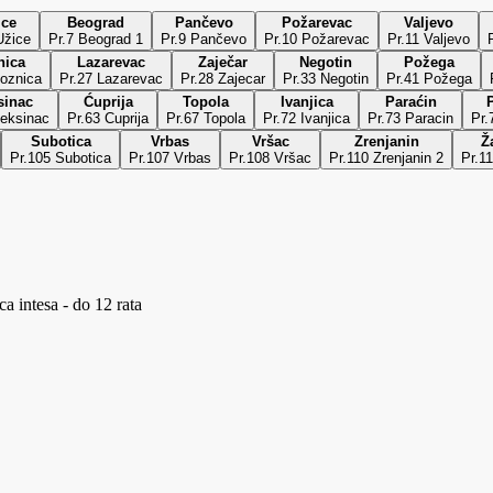
ice
Beograd
Pančevo
Požarevac
Valjevo
r.6 Užice
Pr.7 Beograd 1
Pr.9 Pančevo
Pr.10 Požarevac
Pr.11 Valjevo
nica
Lazarevac
Zaječar
Negotin
Požega
Loznica
Pr.27 Lazarevac
Pr.28 Zajecar
Pr.33 Negotin
Pr.41 Požega
sinac
Ćuprija
Topola
Ivanjica
Paraćin
leksinac
Pr.63 Cuprija
Pr.67 Topola
Pr.72 Ivanjica
Pr.73 Paracin
Pr.
Subotica
Vrbas
Vršac
Zrenjanin
Ž
Pr.105 Subotica
Pr.107 Vrbas
Pr.108 Vršac
Pr.110 Zrenjanin 2
Pr.11
a intesa - do 12 rata