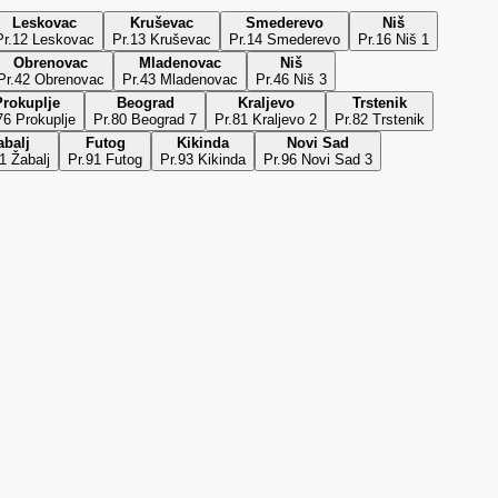
Leskovac
Kruševac
Smederevo
Niš
Pr.12 Leskovac
Pr.13 Kruševac
Pr.14 Smederevo
Pr.16 Niš 1
Obrenovac
Mladenovac
Niš
Pr.42 Obrenovac
Pr.43 Mladenovac
Pr.46 Niš 3
Prokuplje
Beograd
Kraljevo
Trstenik
76 Prokuplje
Pr.80 Beograd 7
Pr.81 Kraljevo 2
Pr.82 Trstenik
abalj
Futog
Kikinda
Novi Sad
1 Žabalj
Pr.91 Futog
Pr.93 Kikinda
Pr.96 Novi Sad 3