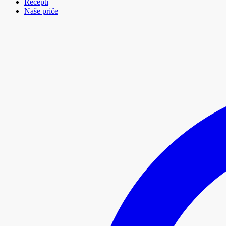
Recepti
Naše priče