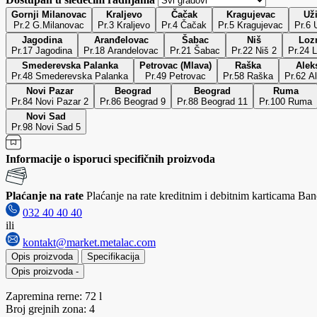
Gornji Milanovac
Kraljevo
Čačak
Kragujevac
Už
Pr.2 G.Milanovac
Pr.3 Kraljevo
Pr.4 Čačak
Pr.5 Kragujevac
P
Jagodina
Aranđelovac
Šabac
Niš
Loz
Pr.17 Jagodina
Pr.18 Arandelovac
Pr.21 Šabac
Pr.22 Niš 2
Pr.24 
Smederevska Palanka
Petrovac (Mlava)
Raška
Alek
Pr.48 Smederevska Palanka
Pr.49 Petrovac
Pr.58 Raška
Pr.62 A
Novi Pazar
Beograd
Beograd
Ruma
Pr.84 Novi Pazar 2
Pr.86 Beograd 9
Pr.88 Beograd 11
Pr.100 Ruma
Novi Sad
Pr.98 Novi Sad 5
Informacije o isporuci specifičnih proizvoda
Plaćanje na rate
Plaćanje na rate kreditnim i debitnim karticama Banc
032 40 40 40
ili
kontakt@market.metalac.com
Opis proizvoda
Specifikacija
Opis proizvoda
-
Zapremina rerne: 72 l
Broj grejnih zona: 4