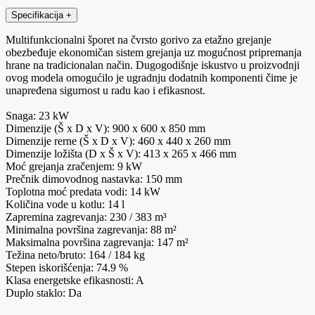
Specifikacija
+
Multifunkcionalni šporet na čvrsto gorivo za etažno grejanje
obezbeđuje ekonomičan sistem grejanja uz mogućnost pripremanja
hrane na tradicionalan način. Dugogodišnje iskustvo u proizvodnji
ovog modela omogućilo je ugradnju dodatnih komponenti čime je
unapređena sigurnost u radu kao i efikasnost.
Snaga: 23 kW
Dimenzije (Š x D x V): 900 x 600 x 850 mm
Dimenzije rerne (Š x D x V): 460 x 440 x 260 mm
Dimenzije ložišta (D x Š x V): 413 x 265 x 466 mm
Moć grejanja zračenjem: 9 kW
Prečnik dimovodnog nastavka: 150 mm
Toplotna moć predata vodi: 14 kW
Količina vode u kotlu: 14 l
Zapremina zagrevanja: 230 / 383 m³
Minimalna površina zagrevanja: 88 m²
Maksimalna površina zagrevanja: 147 m²
Težina neto/bruto: 164 / 184 kg
Stepen iskorišćenja: 74.9 %
Klasa energetske efikasnosti: A
Duplo staklo: Da