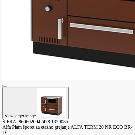
View larger image
ŠIFRA:
8606020942478
1329085
Alfa Plam šporet za etažno grejanje ALFA TERM 20 NR ECO BR-
D