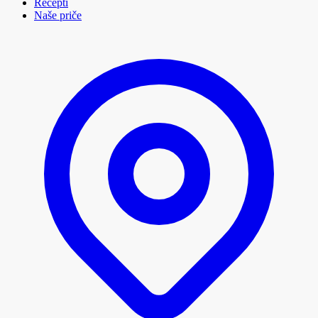
Recepti
Naše priče