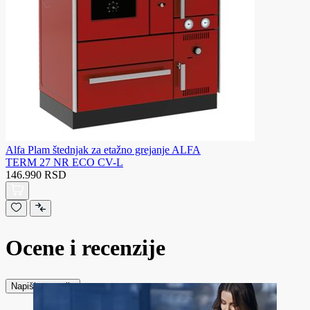
Alfa Plam štednjak za etažno grejanje ALFA
TERM 27 NR ECO CV-L
146.990 RSD
Ocene i recenzije
Napiši recenziju