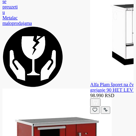
se
preuzeti
u
Metalac
maloprodajama
Alfa Plam šporet na čvr
grejanje 90 HET LEVI
98.990 RSD