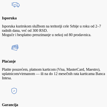
Isporuka
Isporuka kurirskom službom na teritoriji cele Srbije u roku od 2–7
radnih dana, već od 300 RSD.
Moguće i besplatno preuzimanje u nekoj od 80 prodavnica.
Plaćanje
Platite pouzećem, platnom karticom (Visa, MasterCard, Maestro),
uplatnicom/virmanom — ili na do 12 mesečnih rata karticama Banca
Intesa.
Garancija