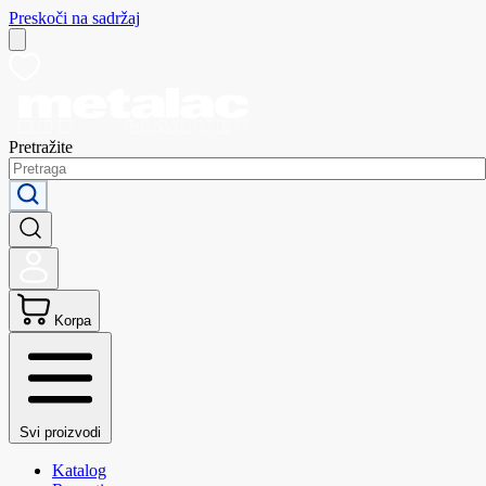
Preskoči na sadržaj
Pretražite
Korpa
Svi proizvodi
Katalog