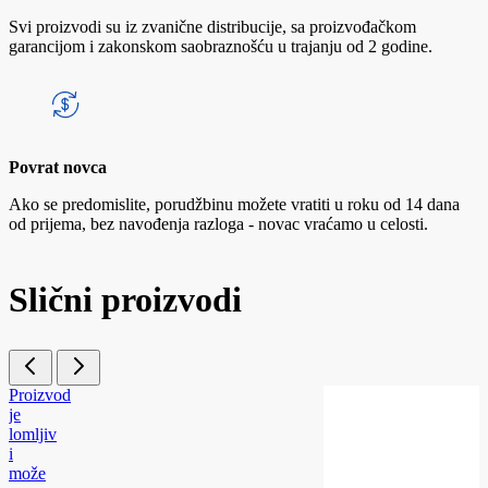
Svi proizvodi su iz zvanične distribucije, sa proizvođačkom
garancijom i zakonskom saobraznošću u trajanju od 2 godine.
Povrat novca
Ako se predomislite, porudžbinu možete vratiti u roku od 14 dana
od prijema, bez navođenja razloga - novac vraćamo u celosti.
Slični proizvodi
Proizvod
je
lomljiv
i
može