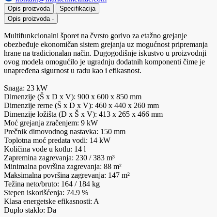
Opis proizvoda
Specifikacija
Opis proizvoda
-
Multifunkcionalni šporet na čvrsto gorivo za etažno grejanje
obezbeđuje ekonomičan sistem grejanja uz mogućnost pripremanja
hrane na tradicionalan način. Dugogodišnje iskustvo u proizvodnji
ovog modela omogućilo je ugradnju dodatnih komponenti čime je
unapređena sigurnost u radu kao i efikasnost.
Snaga: 23 kW
Dimenzije (Š x D x V): 900 x 600 x 850 mm
Dimenzije rerne (Š x D x V): 460 x 440 x 260 mm
Dimenzije ložišta (D x Š x V): 413 x 265 x 466 mm
Moć grejanja zračenjem: 9 kW
Prečnik dimovodnog nastavka: 150 mm
Toplotna moć predata vodi: 14 kW
Količina vode u kotlu: 14 l
Zapremina zagrevanja: 230 / 383 m³
Minimalna površina zagrevanja: 88 m²
Maksimalna površina zagrevanja: 147 m²
Težina neto/bruto: 164 / 184 kg
Stepen iskorišćenja: 74.9 %
Klasa energetske efikasnosti: A
Duplo staklo: Da