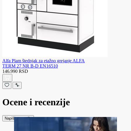
Alfa Plam štednjak za etažno grejanje ALFA
TERM 27 NR B-D EN16510
146.990 RSD
Ocene i recenzije
Napiši recenziju