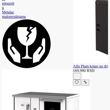
preuzeti
u
Metalac
maloprodajama
Alfa Plam kotao na d
169.990 RSD