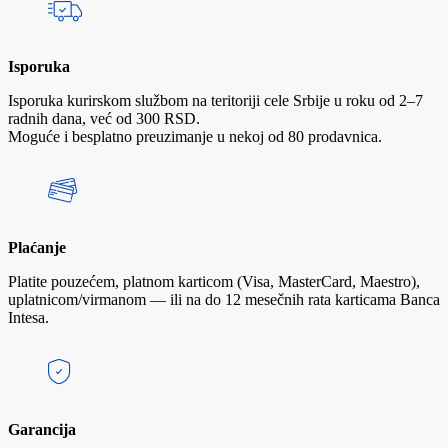
Isporuka
Isporuka kurirskom službom na teritoriji cele Srbije u roku od 2–7
radnih dana, već od 300 RSD.
Moguće i besplatno preuzimanje u nekoj od 80 prodavnica.
Plaćanje
Platite pouzećem, platnom karticom (Visa, MasterCard, Maestro),
uplatnicom/virmanom — ili na do 12 mesečnih rata karticama Banca
Intesa.
Garancija