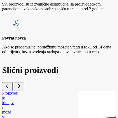
Svi proizvodi su iz zvanične distribucije, sa proizvođačkom
garancijom i zakonskom saobraznošću u trajanju od 2 godine.
Povrat novca
Ako se predomislite, porudžbinu možete vratiti u roku od 14 dana
od prijema, bez navođenja razloga - novac vraćamo u celosti.
Slični proizvodi
Proizvod
je
lomljiv
i
može
se