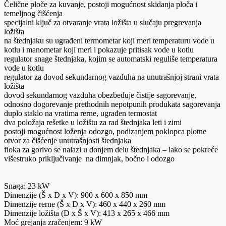
Čelične ploče za kuvanje, postoji mogućnost skidanja ploča i
temeljnog čišćenja
specijalni ključ za otvaranje vrata ložišta u slučaju pregrevanja
ložišta
na štednjaku su ugrađeni termometar koji meri temperaturu vode u
kotlu i manometar koji meri i pokazuje pritisak vode u kotlu
regulator snage štednjaka, kojim se automatski reguliše temperatura
vode u kotlu
regulator za dovod sekundarnog vazduha na unutrašnjoj strani vrata
ložišta
dovod sekundarnog vazduha obezbeđuje čistije sagorevanje,
odnosno dogorevanje prethodnih nepotpunih produkata sagorevanja
duplo staklo na vratima rerne, ugrađen termostat
dva položaja rešetke u ložištu za rad štednjaka leti i zimi
postoji mogućnost loženja odozgo, podizanjem poklopca plotne
otvor za čišćenje unutrašnjosti štednjaka
fioka za gorivo se nalazi u donjem delu štednjaka – lako se pokreće
višestruko priključivanje na dimnjak, bočno i odozgo
Snaga: 23 kW
Dimenzije (Š x D x V): 900 x 600 x 850 mm
Dimenzije rerne (Š x D x V): 460 x 440 x 260 mm
Dimenzije ložišta (D x Š x V): 413 x 265 x 466 mm
Moć grejanja zračenjem: 9 kW