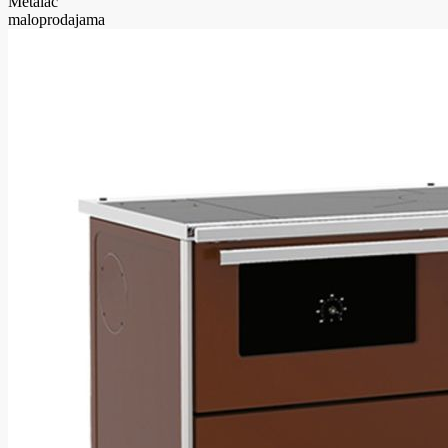
Metalac
maloprodajama