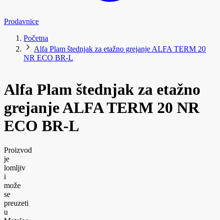
Prodavnice
Početna
Alfa Plam štednjak za etažno grejanje ALFA TERM 20
NR ECO BR-L
Alfa Plam štednjak za etažno
grejanje ALFA TERM 20 NR
ECO BR-L
Proizvod
je
lomljiv
i
može
se
preuzeti
u