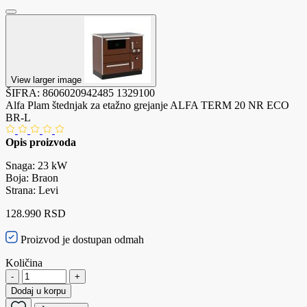
View larger image
ŠIFRA:
8606020942485
1329100
Alfa Plam štednjak za etažno grejanje ALFA TERM 20 NR ECO
BR-L
Opis proizvoda
Snaga: 23 kW
Boja: Braon
Strana: Levi
128.990 RSD
Proizvod je dostupan odmah
Količina
-
+
Dodaj u korpu