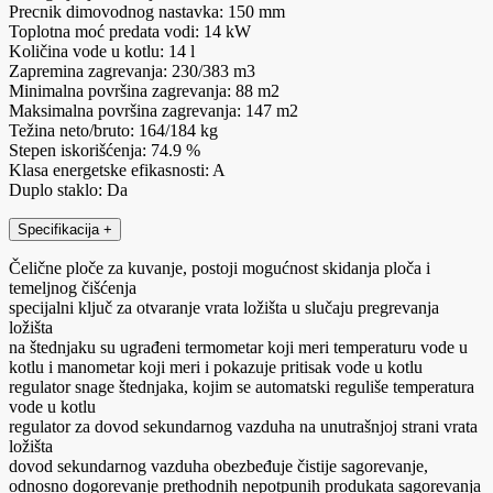
Precnik dimovodnog nastavka: 150 mm
Toplotna moć predata vodi: 14 kW
Količina vode u kotlu: 14 l
Zapremina zagrevanja: 230/383 m3
Minimalna površina zagrevanja: 88 m2
Maksimalna površina zagrevanja: 147 m2
Težina neto/bruto: 164/184 kg
Stepen iskorišćenja: 74.9 %
Klasa energetske efikasnosti: A
Duplo staklo: Da
Specifikacija
+
Čelične ploče za kuvanje, postoji mogućnost skidanja ploča i
temeljnog čišćenja
specijalni ključ za otvaranje vrata ložišta u slučaju pregrevanja
ložišta
na štednjaku su ugrađeni termometar koji meri temperaturu vode u
kotlu i manometar koji meri i pokazuje pritisak vode u kotlu
regulator snage štednjaka, kojim se automatski reguliše temperatura
vode u kotlu
regulator za dovod sekundarnog vazduha na unutrašnjoj strani vrata
ložišta
dovod sekundarnog vazduha obezbeđuje čistije sagorevanje,
odnosno dogorevanje prethodnih nepotpunih produkata sagorevanja