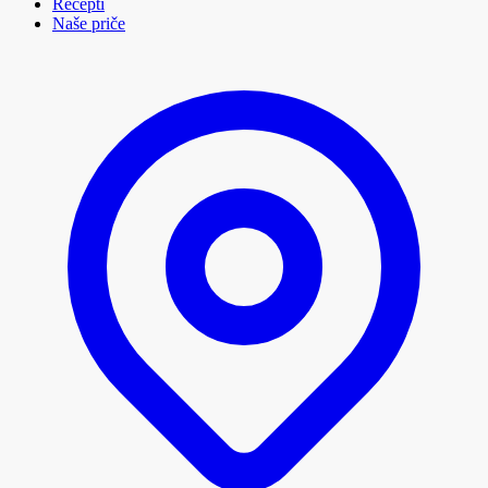
Recepti
Naše priče