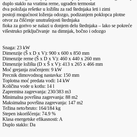
duplo staklo na vratima rerne, ugrađen termostat
dva položaja rešetke u ložištu za rad štednjaka leti i zimi
postoji mogućnost loženja odozgo, podizanjem poklopca plotne
otvor za čišćenje unutrašnjosti štednjaka
fioka za gorivo se nalazi u donjem delu štednjaka – lako se pokreće
višestruko priključivanje na dimnjak, bočno i odozgo
Snaga: 23 kW
Dimenzije (Š x D x V): 900 x 600 x 850 mm
Dimenzije rerne (Š x D x V): 460 x 440 x 260 mm
Dimenzije ložišta (D x Š x V): 413 x 265 x 466 mm
Moć grejanja zračenjem: 9 kW
Precnik dimovodnog nastavka: 150 mm
Toplotna moć predata vodi: 14 kW
Količina vode u kotlu: 14 l
Zapremina zagrevanja: 230/383 m3
Minimalna površina zagrevanja: 88 m2
Maksimalna površina zagrevanja: 147 m2
Težina neto/bruto: 164/184 kg
Stepen iskorišćenja: 74.9 %
Klasa energetske efikasnosti: A
Duplo staklo: Da