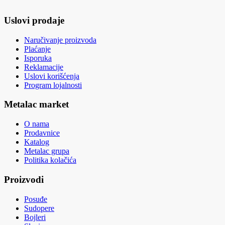
Uslovi prodaje
Naručivanje proizvoda
Plaćanje
Isporuka
Reklamacije
Uslovi korišćenja
Program lojalnosti
Metalac market
O nama
Prodavnice
Katalog
Metalac grupa
Politika kolačića
Proizvodi
Posuđe
Sudopere
Bojleri