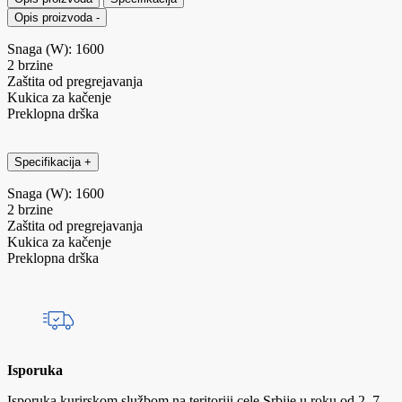
Opis proizvoda
-
Snaga (W): 1600
2 brzine
Zaštita od pregrejavanja
Kukica za kačenje
Preklopna drška
Specifikacija
+
Snaga (W): 1600
2 brzine
Zaštita od pregrejavanja
Kukica za kačenje
Preklopna drška
Isporuka
Isporuka kurirskom službom na teritoriji cele Srbije u roku od 2–7