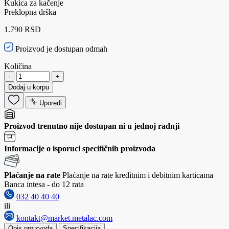
Kukica za kačenje
Preklopna drška
1.790 RSD
Proizvod je dostupan odmah
Količina
-
+
Dodaj u korpu
Uporedi
Proizvod trenutno nije dostupan ni u jednoj radnji
Informacije o isporuci specifičnih proizvoda
Plaćanje na rate
Plaćanje na rate kreditnim i debitnim karticama
Banca intesa - do 12 rata
032 40 40 40
ili
kontakt@market.metalac.com
Opis proizvoda
Specifikacija