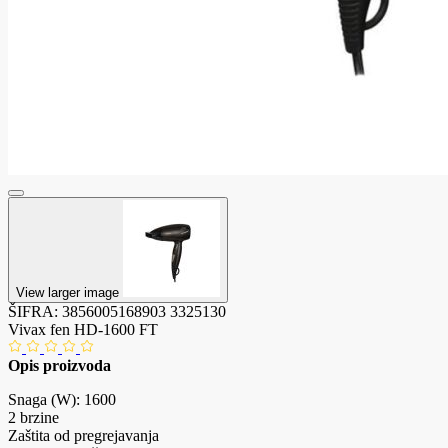
View larger image
ŠIFRA:
3856005168903
3325130
Vivax fen HD-1600 FT
Opis proizvoda
Snaga (W): 1600
2 brzine
Zaštita od pregrejavanja