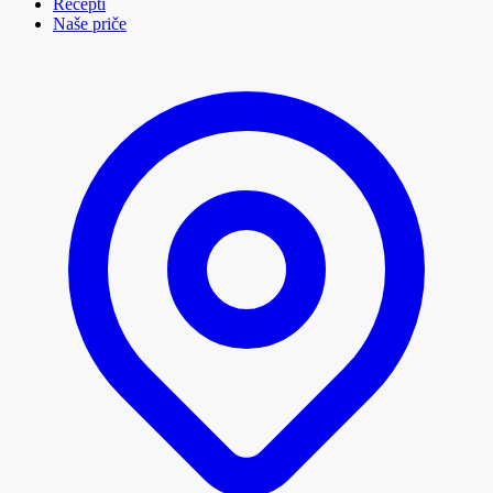
Recepti
Naše priče