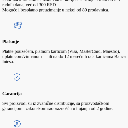
radnih dana, već od 300 RSD.
Moguće i besplatno preuzimanje u nekoj od 80 prodavnica.
Plaćanje
Platite pouzećem, platnom karticom (Visa, MasterCard, Maestro),
uplatnicom/virmanom — ili na do 12 mesečnih rata karticama Banca
Intesa.
Garancija
Svi proizvodi su iz zvanične distribucije, sa proizvođačkom
garancijom i zakonskom saobraznošću u trajanju od 2 godine.