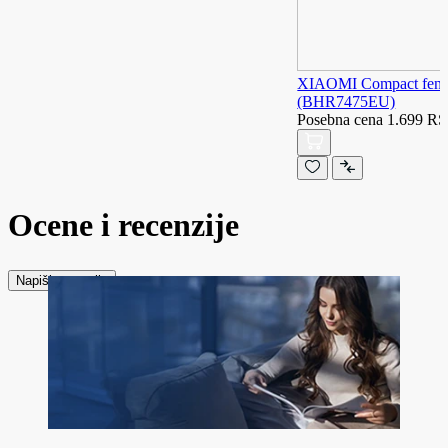
XIAOMI Compact fen z
(BHR7475EU)
Posebna cena
1.699 R
Ocene i recenzije
Napiši recenziju