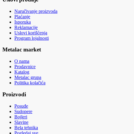
Naručivanje proizvoda
Plaćanje
Isporuka
Reklamacije
Uslovi korišćenja
Program lojalnosti
Metalac market
O nama
Prodavnice
Katalog
Metalac grupa
Politika kolačića
Proizvodi
Posuđe
Sudopere
Bojleri
Slavine
Bela tehnika
Pogledaj sve