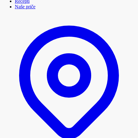
Recepti
Naše priče