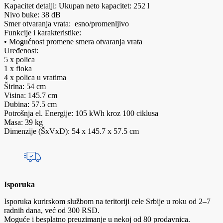
Kapacitet detalji: Ukupan neto kapacitet: 252 l
Nivo buke: 38 dB
Smer otvaranja vrata: esno/promenljivo
Funkcije i karakteristike:
• Mogućnost promene smera otvaranja vrata
Uređenost:
5 x polica
1 x fioka
4 x polica u vratima
Širina: 54 cm
Visina: 145.7 cm
Dubina: 57.5 cm
Potrošnja el. Energije: 105 kWh kroz 100 ciklusa
Masa: 39 kg
Dimenzije (ŠxVxD): 54 x 145.7 x 57.5 cm
Isporuka
Isporuka kurirskom službom na teritoriji cele Srbije u roku od 2–7
radnih dana, već od 300 RSD.
Moguće i besplatno preuzimanje u nekoj od 80 prodavnica.