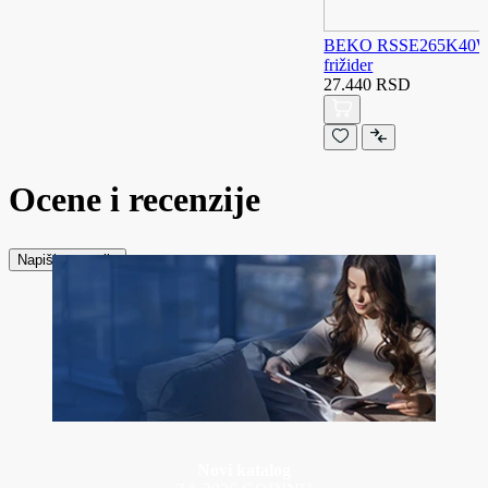
BEKO RSSE265K40WN 
frižider
27.440 RSD
Ocene i recenzije
Napiši recenziju
Novi katalog