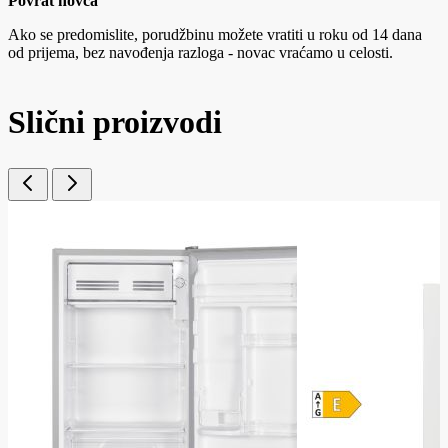
Povrat novca
Ako se predomislite, porudžbinu možete vratiti u roku od 14 dana
od prijema, bez navođenja razloga - novac vraćamo u celosti.
Slični proizvodi