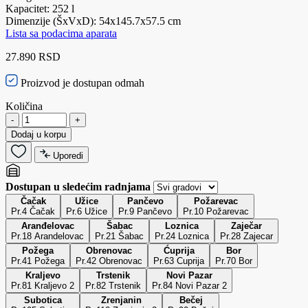
Kapacitet: 252 l
Dimenzije (ŠxVxD): 54x145.7x57.5 cm
Lista sa podacima aparata
27.890 RSD
Proizvod je dostupan odmah
Količina
-
+
Dodaj u korpu
Uporedi
Dostupan u sledećim radnjama
Čačak
Užice
Pančevo
Požarevac
Pr.4 Čačak
Pr.6 Užice
Pr.9 Pančevo
Pr.10 Požarevac
Aranđelovac
Šabac
Loznica
Zaječar
Pr.18 Arandelovac
Pr.21 Šabac
Pr.24 Loznica
Pr.28 Zajecar
Požega
Obrenovac
Ćuprija
Bor
Pr.41 Požega
Pr.42 Obrenovac
Pr.63 Cuprija
Pr.70 Bor
Kraljevo
Trstenik
Novi Pazar
Pr.81 Kraljevo 2
Pr.82 Trstenik
Pr.84 Novi Pazar 2
Subotica
Zrenjanin
Bečej