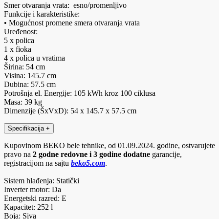
Smer otvaranja vrata: esno/promenljivo
Funkcije i karakteristike:
• Mogućnost promene smera otvaranja vrata
Uređenost:
5 x polica
1 x fioka
4 x polica u vratima
Širina: 54 cm
Visina: 145.7 cm
Dubina: 57.5 cm
Potrošnja el. Energije: 105 kWh kroz 100 ciklusa
Masa: 39 kg
Dimenzije (ŠxVxD): 54 x 145.7 x 57.5 cm
Specifikacija
+
Kupovinom BEKO bele tehnike, od 01.09.2024. godine, ostvarujete
pravo na
2 godne redovne i 3 godine dodatne
garancije,
registracijom na sajtu
beko5.com
.
Sistem hlađenja: Statički
Inverter motor: Da
Energetski razred: E
Kapacitet: 252 l
Boja: Siva