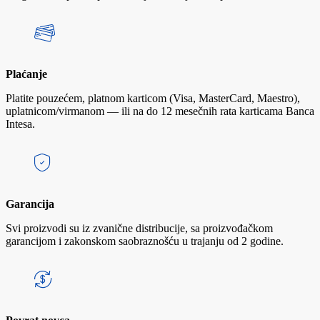
Plaćanje
Platite pouzećem, platnom karticom (Visa, MasterCard, Maestro),
uplatnicom/virmanom — ili na do 12 mesečnih rata karticama Banca
Intesa.
Garancija
Svi proizvodi su iz zvanične distribucije, sa proizvođačkom
garancijom i zakonskom saobraznošću u trajanju od 2 godine.