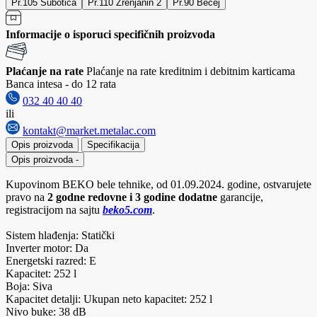
Pr.105 Subotica
Pr.110 Zrenjanin 2
Pr.90 Bečej
Informacije o isporuci specifičnih proizvoda
Plaćanje na rate
Plaćanje na rate kreditnim i debitnim karticama
Banca intesa - do 12 rata
032 40 40 40
ili
kontakt@market.metalac.com
Opis proizvoda
Specifikacija
Opis proizvoda
-
Kupovinom BEKO bele tehnike, od 01.09.2024. godine, ostvarujete
pravo na
2 godne redovne i 3 godine dodatne
garancije,
registracijom na sajtu
beko5.com
.
Sistem hlađenja: Statički
Inverter motor: Da
Energetski razred: E
Kapacitet: 252 l
Boja: Siva
Kapacitet detalji: Ukupan neto kapacitet: 252 l
Nivo buke: 38 dB