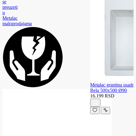
se
preuzeti
u
Metalac
maloprodajama
Metalac granitna usadn
Bela 500x500 Ø90
16.199 RSD