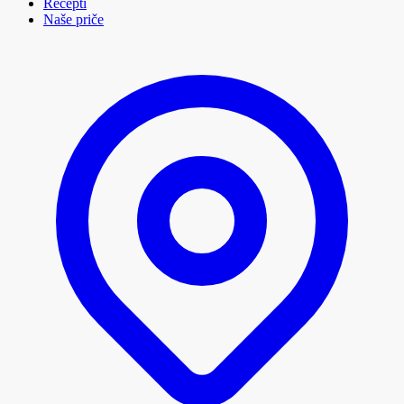
Recepti
Naše priče