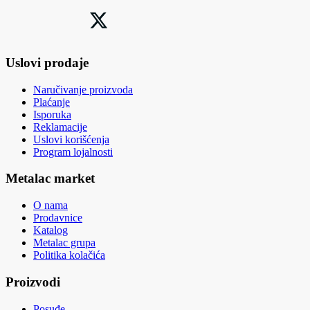
Uslovi prodaje
Naručivanje proizvoda
Plaćanje
Isporuka
Reklamacije
Uslovi korišćenja
Program lojalnosti
Metalac market
O nama
Prodavnice
Katalog
Metalac grupa
Politika kolačića
Proizvodi
Posuđe