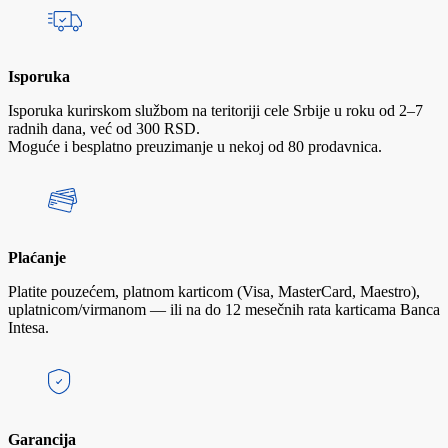
Isporuka
Isporuka kurirskom službom na teritoriji cele Srbije u roku od 2–7
radnih dana, već od 300 RSD.
Moguće i besplatno preuzimanje u nekoj od 80 prodavnica.
Plaćanje
Platite pouzećem, platnom karticom (Visa, MasterCard, Maestro),
uplatnicom/virmanom — ili na do 12 mesečnih rata karticama Banca
Intesa.
Garancija