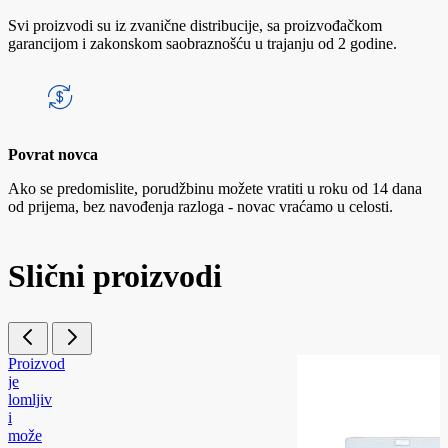
Svi proizvodi su iz zvanične distribucije, sa proizvođačkom
garancijom i zakonskom saobraznošću u trajanju od 2 godine.
Povrat novca
Ako se predomislite, porudžbinu možete vratiti u roku od 14 dana
od prijema, bez navođenja razloga - novac vraćamo u celosti.
Slični proizvodi
Proizvod
je
lomljiv
i
može