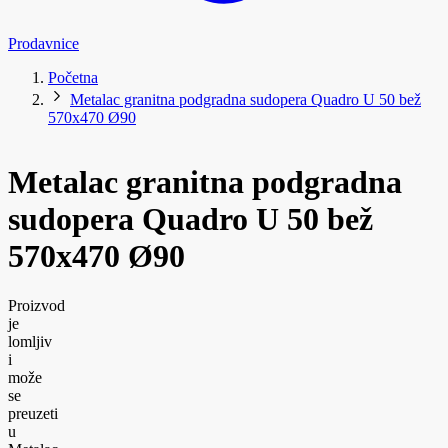
Prodavnice
Početna
Metalac granitna podgradna sudopera Quadro U 50 bež
570x470 Ø90
Metalac granitna podgradna
sudopera Quadro U 50 bež
570x470 Ø90
Proizvod
je
lomljiv
i
može
se
preuzeti
u