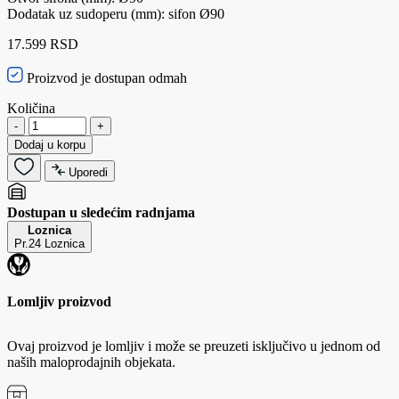
Dodatak uz sudoperu (mm): sifon Ø90
17.599 RSD
Proizvod je dostupan odmah
Količina
-
+
Dodaj u korpu
Uporedi
Dostupan u sledećim radnjama
Loznica
Pr.24 Loznica
Lomljiv proizvod
Ovaj proizvod je lomljiv i može se preuzeti isključivo u jednom od
naših maloprodajnih objekata.