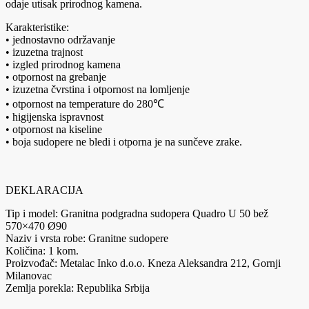
odaje utisak prirodnog kamena.
Karakteristike:
• jednostavno održavanje
• izuzetna trajnost
• izgled prirodnog kamena
• otpornost na grebanje
• izuzetna čvrstina i otpornost na lomljenje
• otpornost na temperature do 280℃
• higijenska ispravnost
• otpornost na kiseline
• boja sudopere ne bledi i otporna je na sunčeve zrake.
DEKLARACIJA
Tip i model: Granitna podgradna sudopera Quadro U 50 bež
570×470 Ø90
Naziv i vrsta robe: Granitne sudopere
Količina: 1 kom.
Proizvođač: Metalac Inko d.o.o. Kneza Aleksandra 212, Gornji
Milanovac
Zemlja porekla: Republika Srbija