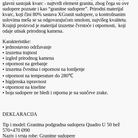
glavni sastojak kvarc - najtvrđi element granita, zbog čega su ove
sudopere poznate i kao “granitne sudopere”. Prirodni materijal
kvarc, koji čini 80% sastava XGranit sudopere, u kontrolisanim
uslovima meša se sa odgovarajućom smolom, najvišeg kvaliteta.
Krajnji proizvod je materijal izuzetne čvrstoće i otpornosti, koji
odaje utisak prirodnog kamena.
Karakteristike:
• jednostavno održavanje
• izuzetna trajnost
• izgled prirodnog kamena
• otpornost na grebanje
• izuzetna čvrstina i otpornost na lomljenje
• otpornost na temperature do 280℃
• higijenska ispravnost
• otpornost na kiseline
• boja sudopere ne bledi i otporna je na sunčeve zrake.
DEKLARACIJA
Tip i model: Granitna podgradna sudopera Quadro U 50 bež
570×470 Ø90
Naziv i vrsta robe: Granitne sudopere