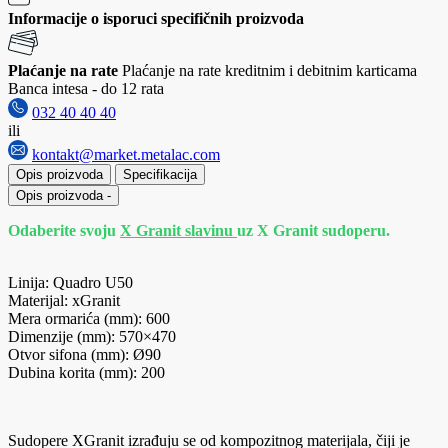
Informacije o isporuci specifičnih proizvoda
Plaćanje na rate
Plaćanje na rate kreditnim i debitnim karticama
Banca intesa - do 12 rata
032 40 40 40
ili
kontakt@market.metalac.com
Opis proizvoda
Specifikacija
Opis proizvoda
-
Odaberite svoju
X Granit slavinu
uz X Granit sudoperu.
Linija: Quadro U50
Materijal: xGranit
Mera ormarića (mm): 600
Dimenzije (mm): 570×470
Otvor sifona (mm): Ø90
Dubina korita (mm): 200
Sudopere XGranit izrađuju se od kompozitnog materijala, čiji je