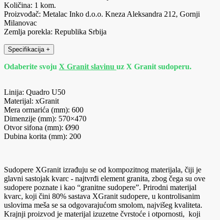
Količina: 1 kom.
Proizvođač: Metalac Inko d.o.o. Kneza Aleksandra 212, Gornji
Milanovac
Zemlja porekla: Republika Srbija
Specifikacija
+
Odaberite svoju
X Granit slavinu
uz X Granit sudoperu.
Linija: Quadro U50
Materijal: xGranit
Mera ormarića (mm): 600
Dimenzije (mm): 570×470
Otvor sifona (mm): Ø90
Dubina korita (mm): 200
Sudopere XGranit izrađuju se od kompozitnog materijala, čiji je
glavni sastojak kvarc - najtvrđi element granita, zbog čega su ove
sudopere poznate i kao “granitne sudopere”. Prirodni materijal
kvarc, koji čini 80% sastava XGranit sudopere, u kontrolisanim
uslovima meša se sa odgovarajućom smolom, najvišeg kvaliteta.
Krajnji proizvod je materijal izuzetne čvrstoće i otpornosti, koji