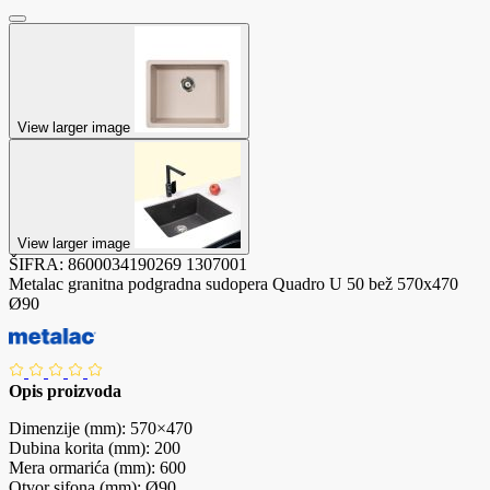
View larger image
View larger image
ŠIFRA:
8600034190269
1307001
Metalac granitna podgradna sudopera Quadro U 50 bež 570x470
Ø90
Opis proizvoda
Dimenzije (mm): 570×470
Dubina korita (mm): 200
Mera ormarića (mm): 600
Otvor sifona (mm): Ø90