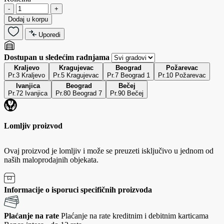
-
+
Dodaj u korpu
Uporedi
Dostupan u sledećim radnjama
Kraljevo
Kragujevac
Beograd
Požarevac
Pr.3 Kraljevo
Pr.5 Kragujevac
Pr.7 Beograd 1
Pr.10 Požarevac
Ivanjica
Beograd
Bečej
Pr.72 Ivanjica
Pr.80 Beograd 7
Pr.90 Bečej
Lomljiv proizvod
Ovaj proizvod je lomljiv i može se preuzeti isključivo u jednom od
naših maloprodajnih objekata.
Informacije o isporuci specifičnih proizvoda
Plaćanje na rate
Plaćanje na rate kreditnim i debitnim karticama