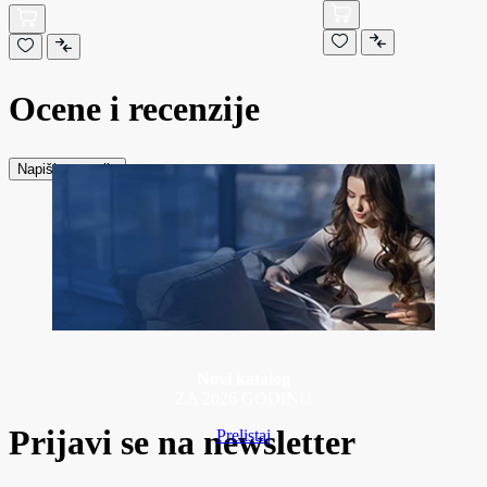
Ocene i recenzije
Napiši recenziju
Novi katalog
ZA 2026 GODINU
Prijavi se na newsletter
Prelistaj