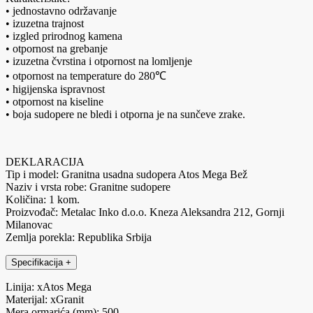
• jednostavno održavanje
• izuzetna trajnost
• izgled prirodnog kamena
• otpornost na grebanje
• izuzetna čvrstina i otpornost na lomljenje
• otpornost na temperature do 280℃
• higijenska ispravnost
• otpornost na kiseline
• boja sudopere ne bledi i otporna je na sunčeve zrake.
DEKLARACIJA
Tip i model: Granitna usadna sudopera Atos Mega Bež
Naziv i vrsta robe: Granitne sudopere
Količina: 1 kom.
Proizvođač: Metalac Inko d.o.o. Kneza Aleksandra 212, Gornji
Milanovac
Zemlja porekla: Republika Srbija
Specifikacija
+
Linija: xAtos Mega
Materijal: xGranit
Mera ormarića (mm): 500