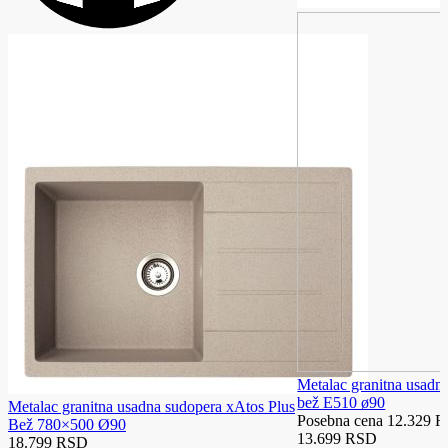
Metalac granitna usadn
bež E510 ø90
Metalac granitna usadna sudopera xAtos Plus
Posebna cena
12.329 
Bež 780×500 Ø90
13.699 RSD
18.799 RSD