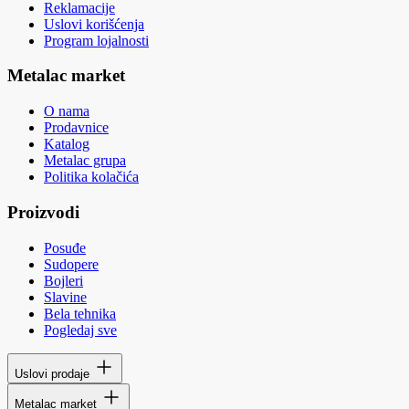
Reklamacije
Uslovi korišćenja
Program lojalnosti
Metalac market
O nama
Prodavnice
Katalog
Metalac grupa
Politika kolačića
Proizvodi
Posuđe
Sudopere
Bojleri
Slavine
Bela tehnika
Pogledaj sve
Uslovi prodaje
Metalac market