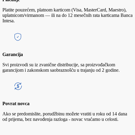
Platite pouzećem, platnom karticom (Visa, MasterCard, Maestro),
uplatnicom/virmanom — ili na do 12 mesečnih rata karticama Banca
Intesa.
Garancija
Svi proizvodi su iz zvanične distribucije, sa proizvođačkom
garancijom i zakonskom saobraznošću u trajanju od 2 godine.
Povrat novca
Ako se predomislite, porudžbinu možete vratiti u roku od 14 dana
od prijema, bez navođenja razloga - novac vraćamo u celosti.