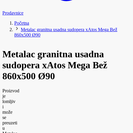
Prodavnice
Početna
Metalac granitna usadna sudopera xAtos Mega Bež
860x500 Ø90
Metalac granitna usadna
sudopera xAtos Mega Bež
860x500 Ø90
Proizvod
je
lomljiv
i
može
se
preuzeti
u