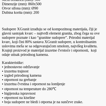
Dimenzije (mm): 860x500
Otvor sifona (mm): Ø90
Dubina korita (mm): 200
Sudopere XGranit izrađuju se od kompozitnog materijala, čiji je
glavni sastojak kvarc – najtvrđi element granita, zbog čega su ove
sudopere poznate i kao “granitne sudopere”. Prirodni materijal
kvarc, koji čini 80% sastava XGranit sudopere, u kontrolisanim
uslovima meša se sa odgovarajućom smolom, najvišeg kvaliteta.
Krajnji proizvod je materijal izuzetne čvrstoće i otpornosti, koji
odaje utisak prirodnog kamena.
Karakteristike:
• jednostavno održavanje
• izuzetna trajnost
• izgled prirodnog kamena
• otpornost na grebanje
• izuzetna čvrstina i otpornost na lomljenje
• otpornost na temperature do 280℃
• higijenska ispravnost
• otpornost na kiseline
• boja sudopere ne bledi i otporna je na sunčeve zrake.