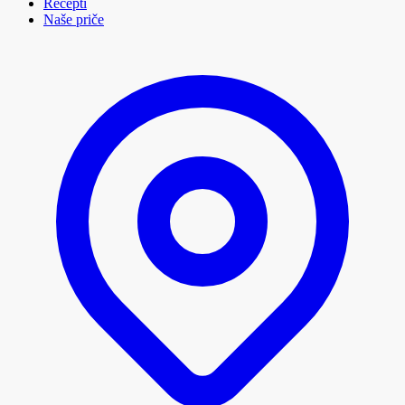
Recepti
Naše priče