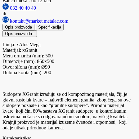
Banca intesa - do 12 rata
032 40 40 40
ili
kontakt@market.metalac.com
Opis proizvoda
Specifikacija
Opis proizvoda
-
Linija: xAtos Mega
Materijal: xGranit
Mera ormarića (mm): 500
Dimenzije (mm): 860x500
Otvor sifona (mm): Ø90
Dubina korita (mm): 200
Sudopere XGranit izrađuju se od kompozitnog materijala, čiji je
glavni sastojak kvarc – najtvrđi element granita, zbog čega su ove
sudopere poznate i kao “granitne sudopere”. Prirodni materijal
kvarc, koji čini 80% sastava XGranit sudopere, u kontrolisanim
uslovima meša se sa odgovarajućom smolom, najvišeg kvaliteta.
Krajnji proizvod je materijal izuzetne čvrstoće i otpornosti, koji
odaje utisak prirodnog kamena.
Karakteristike: