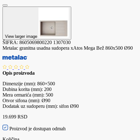
View larger image
ŠIFRA:
8605069800220
1307030
Metalac granitna usadna sudopera xAtos Mega Bež 860x500 Ø90
Opis proizvoda
Dimenzije (mm): 860×500
Dubina korita (mm): 200
Mera ormarića (mm): 500
Otvor sifona (mm): Ø90
Dodatak uz sudoperu (mm): sifon Ø90
19.699 RSD
Proizvod je dostupan odmah
Količina