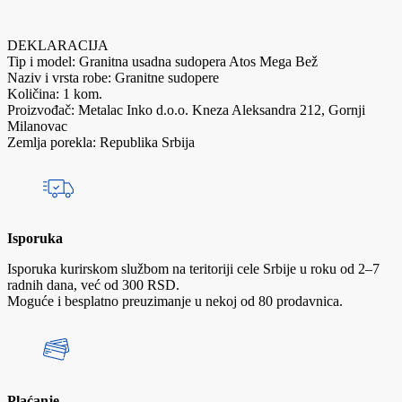
DEKLARACIJA
Tip i model: Granitna usadna sudopera Atos Mega Bež
Naziv i vrsta robe: Granitne sudopere
Količina: 1 kom.
Proizvođač: Metalac Inko d.o.o. Kneza Aleksandra 212, Gornji
Milanovac
Zemlja porekla: Republika Srbija
Isporuka
Isporuka kurirskom službom na teritoriji cele Srbije u roku od 2–7
radnih dana, već od 300 RSD.
Moguće i besplatno preuzimanje u nekoj od 80 prodavnica.
Plaćanje