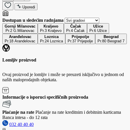
Uporedi
Dostupan u sledećim radnjama
Gornji Milanovac
Kraljevo
Čačak
Užice
Pr.2 G.Milanovac
Pr.3 Kraljevo
Pr.4 Čačak
Pr.6 Užice
Aranđelovac
Loznica
Prijepolje
Beograd
Pr.18 Arandelovac
Pr.24 Loznica
Pr.37 Prijepolje
Pr.80 Beograd 7
Lomljiv proizvod
Ovaj proizvod je lomljiv i može se preuzeti isključivo u jednom od
naših maloprodajnih objekata.
Informacije o isporuci specifičnih proizvoda
Plaćanje na rate
Plaćanje na rate kreditnim i debitnim karticama
Banca intesa - do 12 rata
032 40 40 40
ili