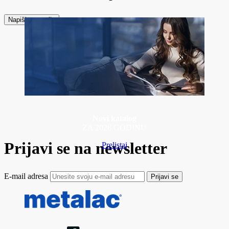
Napiši recenziju
Novi katalog
ZA 2026 GODINU
Prijavi se na newsletter
Prelistaj
E-mail adresa
Prijavi se