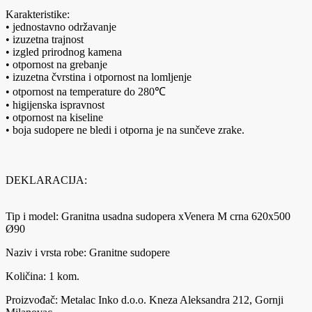
Karakteristike:
• jednostavno održavanje
• izuzetna trajnost
• izgled prirodnog kamena
• otpornost na grebanje
• izuzetna čvrstina i otpornost na lomljenje
• otpornost na temperature do 280℃
• higijenska ispravnost
• otpornost na kiseline
• boja sudopere ne bledi i otporna je na sunčeve zrake.
DEKLARACIJA:
Tip i model: Granitna usadna sudopera xVenera M crna 620x500
Ø90
Naziv i vrsta robe: Granitne sudopere
Količina: 1 kom.
Proizvođač: Metalac Inko d.o.o. Kneza Aleksandra 212, Gornji