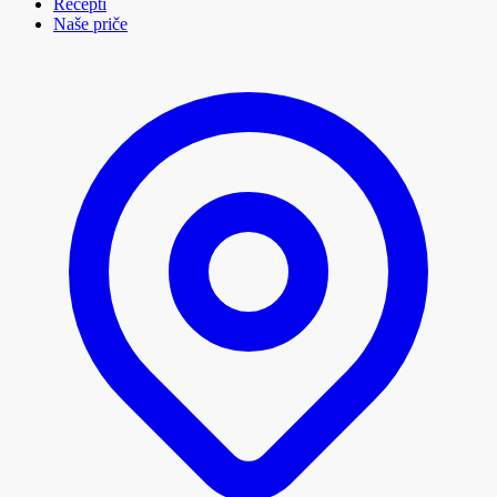
Recepti
Naše priče