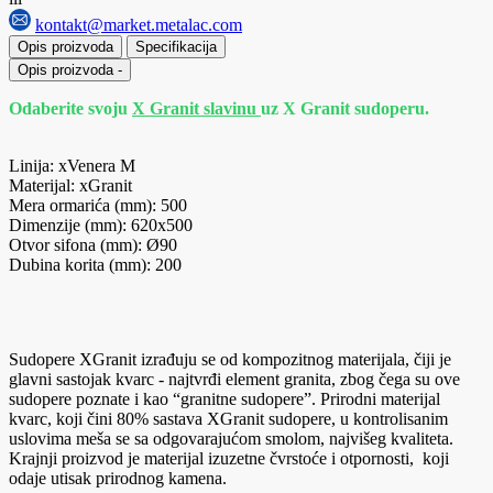
kontakt@market.metalac.com
Opis proizvoda
Specifikacija
Opis proizvoda
-
Odaberite svoju
X Granit slavinu
uz X Granit sudoperu.
Linija: xVenera M
Materijal: xGranit
Mera ormarića (mm): 500
Dimenzije (mm): 620x500
Otvor sifona (mm): Ø90
Dubina korita (mm): 200
Sudopere XGranit izrađuju se od kompozitnog materijala, čiji je
glavni sastojak kvarc - najtvrđi element granita, zbog čega su ove
sudopere poznate i kao “granitne sudopere”. Prirodni materijal
kvarc, koji čini 80% sastava XGranit sudopere, u kontrolisanim
uslovima meša se sa odgovarajućom smolom, najvišeg kvaliteta.
Krajnji proizvod je materijal izuzetne čvrstoće i otpornosti, koji
odaje utisak prirodnog kamena.