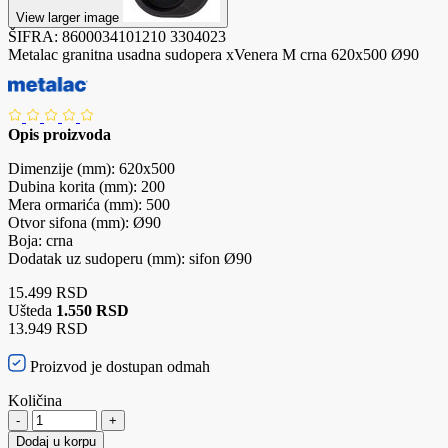
View larger image
ŠIFRA:
8600034101210
3304023
Metalac granitna usadna sudopera xVenera M crna 620x500 Ø90
Opis proizvoda
Dimenzije (mm): 620x500
Dubina korita (mm): 200
Mera ormarića (mm): 500
Otvor sifona (mm): Ø90
Boja: crna
Dodatak uz sudoperu (mm): sifon Ø90
15.499 RSD
Ušteda
1.550 RSD
13.949 RSD
Proizvod je dostupan odmah
Količina
-
+
Dodaj u korpu