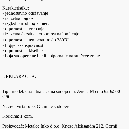
Karakteristike:
• jednostavno održavanje
• izuzetna trajnost
• izgled prirodnog kamena
• otpornost na grebanje
• izuzetna čvrstina i otpornost na lomljenje
• otpornost na temperature do 280℃
• higijenska ispravnost
• otpornost na kiseline
• boja sudopere ne bledi i otporna je na sunčeve zrake.
DEKLARACIJA:
Tip i model: Granitna usadna sudopera xVenera M crna 620x500
Ø90
Naziv i vrsta robe: Granitne sudopere
Količina: 1 kom.
Proizvođač: Metalac Inko d.o.o. Kneza Aleksandra 212, Gornji