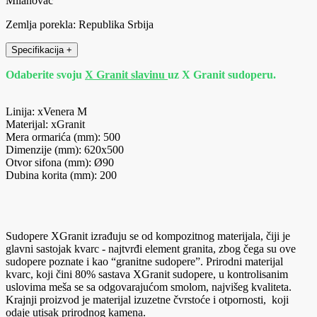
Milanovac
Zemlja porekla: Republika Srbija
Specifikacija
+
Odaberite svoju
X Granit slavinu
uz X Granit sudoperu.
Linija: xVenera M
Materijal: xGranit
Mera ormarića (mm): 500
Dimenzije (mm): 620x500
Otvor sifona (mm): Ø90
Dubina korita (mm): 200
Sudopere XGranit izrađuju se od kompozitnog materijala, čiji je
glavni sastojak kvarc - najtvrđi element granita, zbog čega su ove
sudopere poznate i kao “granitne sudopere”. Prirodni materijal
kvarc, koji čini 80% sastava XGranit sudopere, u kontrolisanim
uslovima meša se sa odgovarajućom smolom, najvišeg kvaliteta.
Krajnji proizvod je materijal izuzetne čvrstoće i otpornosti, koji
odaje utisak prirodnog kamena.