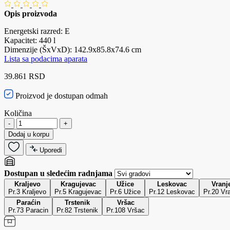
Opis proizvoda
Energetski razred: E
Kapacitet: 440 l
Dimenzije (ŠxVxD): 142.9x85.8x74.6 cm
Lista sa podacima aparata
39.861 RSD
Proizvod je dostupan odmah
Količina
-
+
Dodaj u korpu
Uporedi
Dostupan u sledećim radnjama
Kraljevo
Kragujevac
Užice
Leskovac
Vranj
Pr.3 Kraljevo
Pr.5 Kragujevac
Pr.6 Užice
Pr.12 Leskovac
Pr.20 Vr
Paraćin
Trstenik
Vršac
Pr.73 Paracin
Pr.82 Trstenik
Pr.108 Vršac