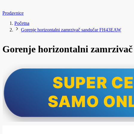
Prodavnice
Početna
Gorenje horizontalni zamrzivač sandučar FH43EAW
Gorenje horizontalni zamrziv