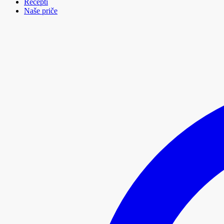
Recepti
Naše priče