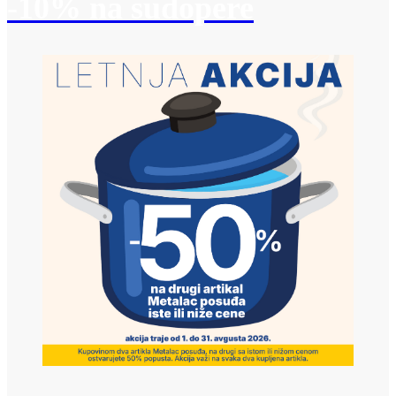
-10% na sudopere