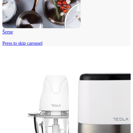
Šerpe
Press to skip carousel
Beko i Tesla super cene