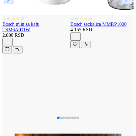
Bosch mlin za kafu
Bosch seckalica MMRP1000
TSM6A011W
4.155 RSD
2.880 RSD