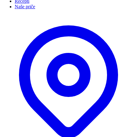
Recepti
Naše priče