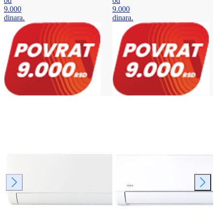
od
od
9.000
9.000
dinara.
dinara.