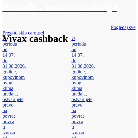
Posuđe - mesečna akcija
Pogledaj sve
Press to skip carousel
Vivax cashback
U
U
periodu
periodu
od
od
14.07.
14.07.
do
do
31.08.2026.
31.08.2026.
godine,
godine,
kupovinom
kupovinom
ovog
ovog
klima
klima
uređaja,
uređaja,
ostvarujete
ostvarujete
pravo
pravo
na
na
povrat
povrat
novca
novca
u
u
iznosu
iznosu