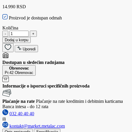
14.990 RSD
Proizvod je dostupan odmah
Količina
-
+
Dodaj u korpu
Uporedi
Dostupan u sledećim radnjama
Obrenovac
Pr.42 Obrenovac
Informacije o isporuci specifičnih proizvoda
Plaćanje na rate
Plaćanje na rate kreditnim i debitnim karticama
Banca intesa - do 12 rata
032 40 40 40
ili
kontakt@market.metalac.com
Opis proizvoda
Specifikacija