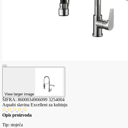
View larger image
ŠIFRA:
8600034906099
3254004
Aquabi slavina Excellent za kuhinju
Opis proizvoda
Tip: stojeća