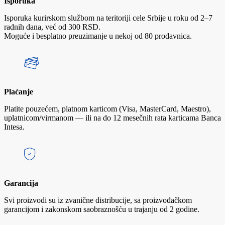
Isporuka
Isporuka kurirskom službom na teritoriji cele Srbije u roku od 2–7
radnih dana, već od 300 RSD.
Moguće i besplatno preuzimanje u nekoj od 80 prodavnica.
Plaćanje
Platite pouzećem, platnom karticom (Visa, MasterCard, Maestro),
uplatnicom/virmanom — ili na do 12 mesečnih rata karticama Banca
Intesa.
Garancija
Svi proizvodi su iz zvanične distribucije, sa proizvođačkom
garancijom i zakonskom saobraznošću u trajanju od 2 godine.