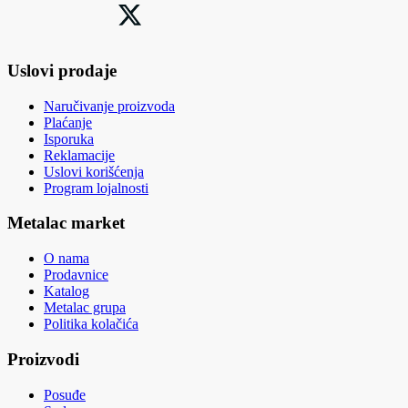
Uslovi prodaje
Naručivanje proizvoda
Plaćanje
Isporuka
Reklamacije
Uslovi korišćenja
Program lojalnosti
Metalac market
O nama
Prodavnice
Katalog
Metalac grupa
Politika kolačića
Proizvodi
Posuđe