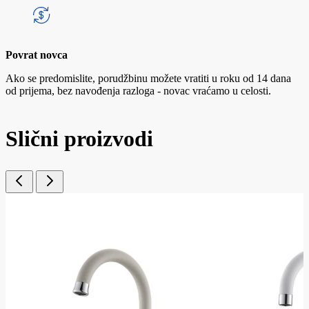
Povrat novca
Ako se predomislite, porudžbinu možete vratiti u roku od 14 dana
od prijema, bez navođenja razloga - novac vraćamo u celosti.
Slični proizvodi