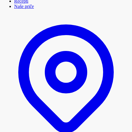
Recepti
Naše priče