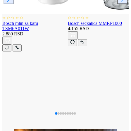
Bosch mlin za kafu
Bosch seckalica MMRP1000
TSM6A011W
4.155 RSD
2.880 RSD