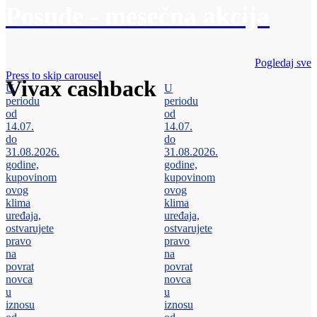
Posuđe - mesečna akcija
Pogledaj sve
Press to skip carousel
Vivax cashback
U
U
periodu
periodu
od
od
14.07.
14.07.
do
do
31.08.2026.
31.08.2026.
godine,
godine,
kupovinom
kupovinom
ovog
ovog
klima
klima
uređaja,
uređaja,
ostvarujete
ostvarujete
pravo
pravo
na
na
povrat
povrat
novca
novca
u
u
iznosu
iznosu