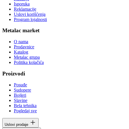
Isporuka
Reklamacije
Uslovi korišćenja
Program lojalnosti
Metalac market
O nama
Prodavnice
Katalog
Metalac grupa
Politika kolačića
Proizvodi
Posuđe
Sudopere
Bojleri
Slavine
Bela tehnika
Pogledaj sve
Uslovi prodaje