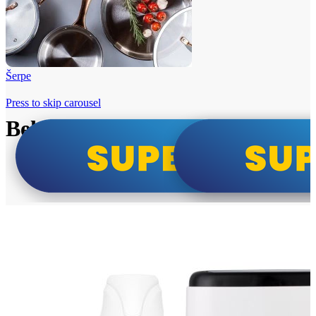
Šerpe
Press to skip carousel
Beko i Tesla super cene