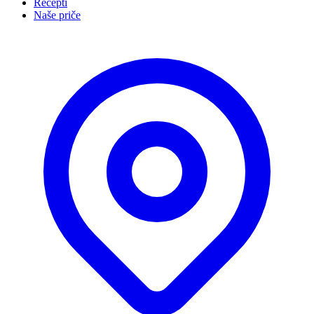
Recepti
Naše priče