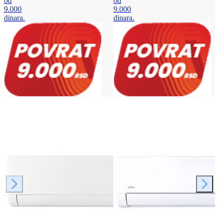
od
od
9.000
9.000
dinara.
dinara.