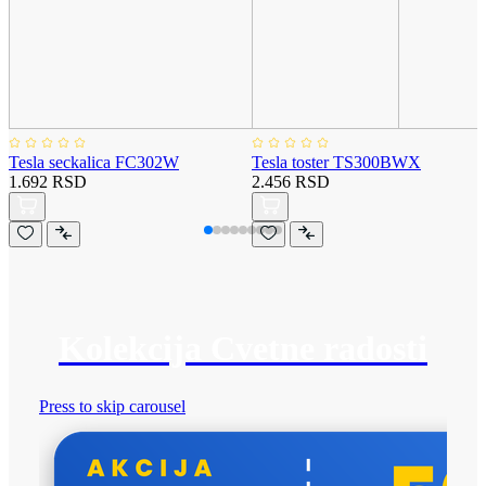
Tesla seckalica FC302W
Tesla toster TS300BWX
1.692 RSD
2.456 RSD
Kolekcija Cvetne radosti
Press to skip carousel