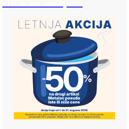
-10% na sudopere