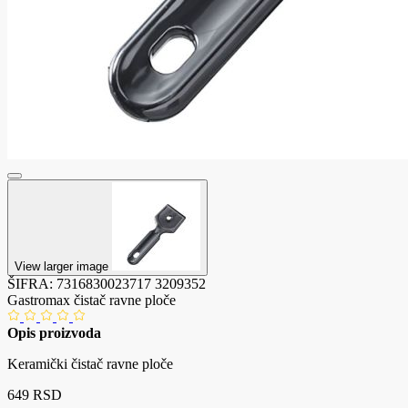
View larger image
ŠIFRA:
7316830023717
3209352
Gastromax čistač ravne ploče
Opis proizvoda
Keramički čistač ravne ploče
649 RSD