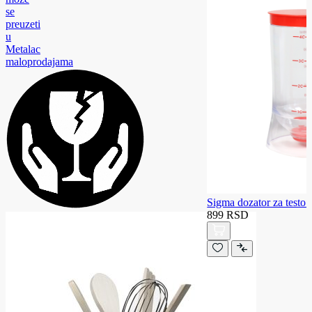
se
preuzeti
u
Metalac
maloprodajama
Sigma dozator za testo
899 RSD