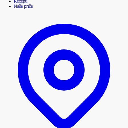
Recepti
Naše priče