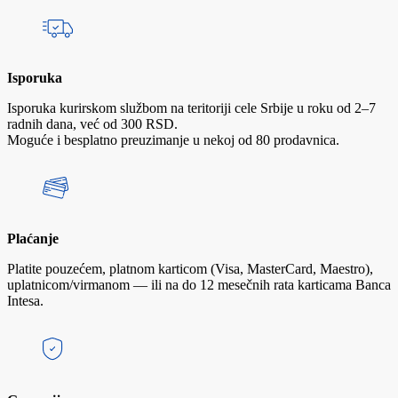
Isporuka
Isporuka kurirskom službom na teritoriji cele Srbije u roku od 2–7
radnih dana, već od 300 RSD.
Moguće i besplatno preuzimanje u nekoj od 80 prodavnica.
Plaćanje
Platite pouzećem, platnom karticom (Visa, MasterCard, Maestro),
uplatnicom/virmanom — ili na do 12 mesečnih rata karticama Banca
Intesa.