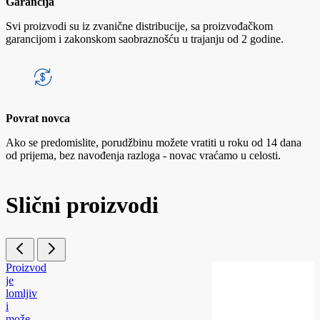
Garancija
Svi proizvodi su iz zvanične distribucije, sa proizvođačkom
garancijom i zakonskom saobraznošću u trajanju od 2 godine.
Povrat novca
Ako se predomislite, porudžbinu možete vratiti u roku od 14 dana
od prijema, bez navođenja razloga - novac vraćamo u celosti.
Slični proizvodi
Proizvod
je
lomljiv
i
može