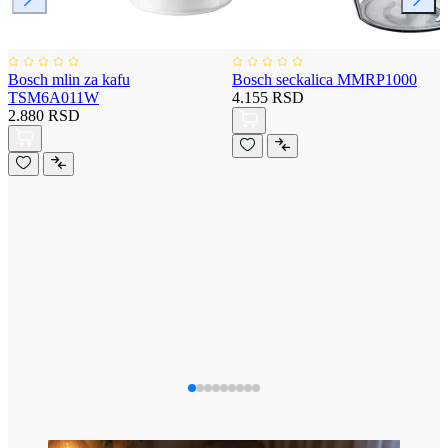
Bosch mlin za kafu
Bosch seckalica MMRP1000
TSM6A011W
4.155 RSD
2.880 RSD