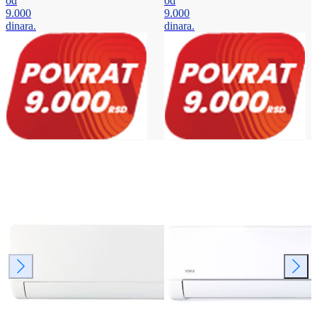
od
od
9.000
9.000
dinara.
dinara.