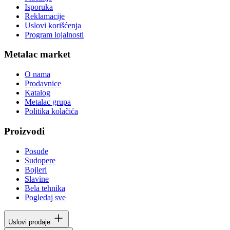
Isporuka
Reklamacije
Uslovi korišćenja
Program lojalnosti
Metalac market
O nama
Prodavnice
Katalog
Metalac grupa
Politika kolačića
Proizvodi
Posuđe
Sudopere
Bojleri
Slavine
Bela tehnika
Pogledaj sve
Uslovi prodaje