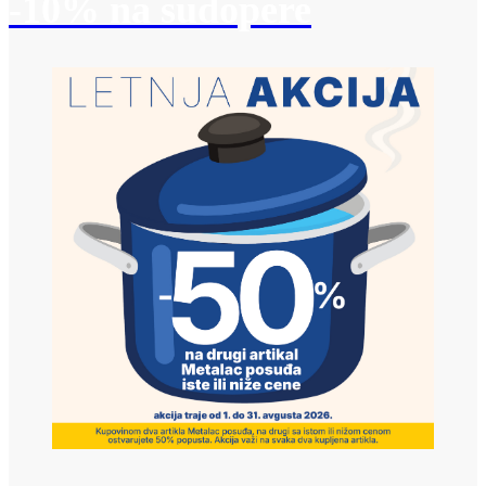
-10% na sudopere