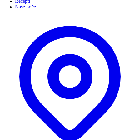
Recepti
Naše priče