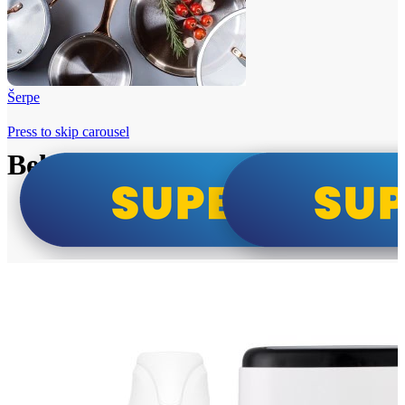
Šerpe
Press to skip carousel
Beko i Tesla super cene