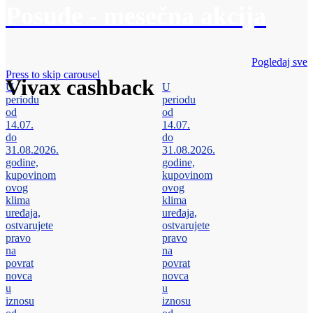
Posuđe - mesečna akcija
Pogledaj sve
Press to skip carousel
Vivax cashback
U
U
periodu
periodu
od
od
14.07.
14.07.
do
do
31.08.2026.
31.08.2026.
godine,
godine,
kupovinom
kupovinom
ovog
ovog
klima
klima
uređaja,
uređaja,
ostvarujete
ostvarujete
pravo
pravo
na
na
povrat
povrat
novca
novca
u
u
iznosu
iznosu