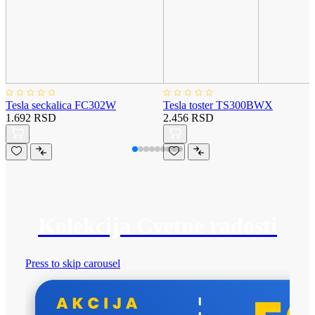
Tesla seckalica FC302W
Tesla toster TS300BWX
1.692 RSD
2.456 RSD
Kolekcija Cvetne radosti
Press to skip carousel