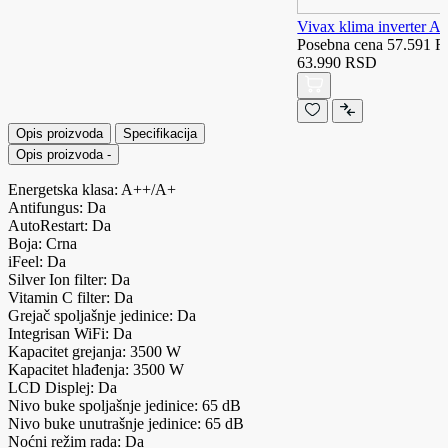
Vivax klima inverter
Posebna cena
57.591 
63.990 RSD
Opis proizvoda
Specifikacija
Opis proizvoda
-
Energetska klasa: A++/A+
Antifungus: Da
AutoRestart: Da
Boja: Crna
iFeel: Da
Silver Ion filter: Da
Vitamin C filter: Da
Grejač spoljašnje jedinice: Da
Integrisan WiFi: Da
Kapacitet grejanja: 3500 W
Kapacitet hlađenja: 3500 W
LCD Displej: Da
Nivo buke spoljašnje jedinice: 65 dB
Nivo buke unutrašnje jedinice: 65 dB
Noćni režim rada: Da