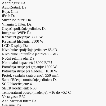
Antifungus: Da
AutoRestart: Da
Boja: Crna
iFeel: Da
Silver Ion filter: Da
Vitamin C filter: Da
Grejač spoljašnje jedinice: Da
Integrisan WiFi: Da
Kapacitet grejanja: 3500 W
Kapacitet hlađenja: 3500 W
LCD Displej: Da
Nivo buke spoljašnje jedinice: 65 dB
Nivo buke unutrašnje jedinice: 65 dB
Noćni režim rada: Da
Nominalni kapacitet: 18000 BTU
Potrošnja struje pri grejanju: 1390 W
Potrošnja struje pri hlađenju: 1610 W
Protok vazduha (zatvoreno): 550 m3/h
Samočišćenje unutrašnje jedinice: Da
SCOP koeficijent: 4
SEER koeficijent: 6.60
Temperaturni opseg (hlađenje): +16 do +52°C
Vrsta gasa: R32
Anti bacterial filter: Da
Grejanje: Da