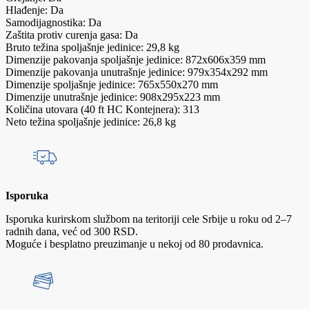
Hlađenje: Da
Samodijagnostika: Da
Zaštita protiv curenja gasa: Da
Bruto težina spoljašnje jedinice: 29,8 kg
Dimenzije pakovanja spoljašnje jedinice: 872x606x359 mm
Dimenzije pakovanja unutrašnje jedinice: 979x354x292 mm
Dimenzije spoljašnje jedinice: 765x550x270 mm
Dimenzije unutrašnje jedinice: 908x295x223 mm
Količina utovara (40 ft HC Kontejnera): 313
Neto težina spoljašnje jedinice: 26,8 kg
Isporuka
Isporuka kurirskom službom na teritoriji cele Srbije u roku od 2–7
radnih dana, već od 300 RSD.
Moguće i besplatno preuzimanje u nekoj od 80 prodavnica.