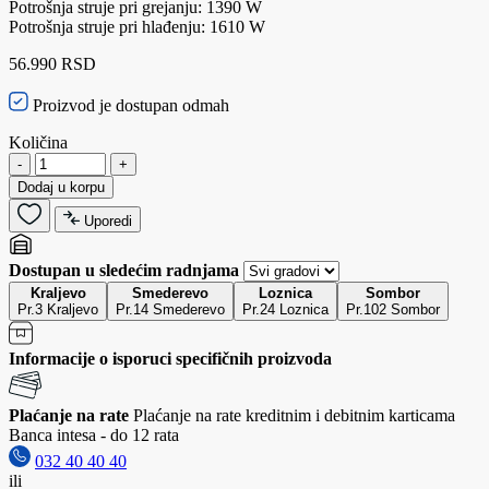
Potrošnja struje pri grejanju: 1390 W
Potrošnja struje pri hlađenju: 1610 W
56.990 RSD
Proizvod je dostupan odmah
Količina
-
+
Dodaj u korpu
Uporedi
Dostupan u sledećim radnjama
Kraljevo
Smederevo
Loznica
Sombor
Pr.3 Kraljevo
Pr.14 Smederevo
Pr.24 Loznica
Pr.102 Sombor
Informacije o isporuci specifičnih proizvoda
Plaćanje na rate
Plaćanje na rate kreditnim i debitnim karticama
Banca intesa - do 12 rata
032 40 40 40
ili