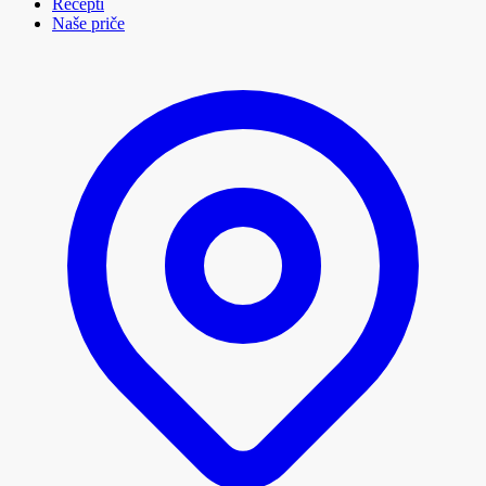
Recepti
Naše priče