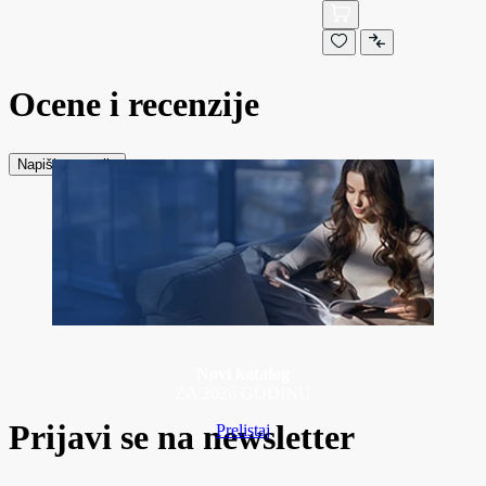
Ocene i recenzije
Napiši recenziju
Novi katalog
ZA 2026 GODINU
Prijavi se na newsletter
Prelistaj