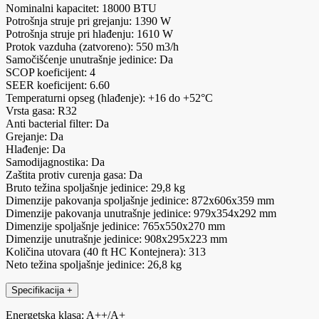
Nominalni kapacitet: 18000 BTU
Potrošnja struje pri grejanju: 1390 W
Potrošnja struje pri hlađenju: 1610 W
Protok vazduha (zatvoreno): 550 m3/h
Samočišćenje unutrašnje jedinice: Da
SCOP koeficijent: 4
SEER koeficijent: 6.60
Temperaturni opseg (hlađenje): +16 do +52°C
Vrsta gasa: R32
Anti bacterial filter: Da
Grejanje: Da
Hlađenje: Da
Samodijagnostika: Da
Zaštita protiv curenja gasa: Da
Bruto težina spoljašnje jedinice: 29,8 kg
Dimenzije pakovanja spoljašnje jedinice: 872x606x359 mm
Dimenzije pakovanja unutrašnje jedinice: 979x354x292 mm
Dimenzije spoljašnje jedinice: 765x550x270 mm
Dimenzije unutrašnje jedinice: 908x295x223 mm
Količina utovara (40 ft HC Kontejnera): 313
Neto težina spoljašnje jedinice: 26,8 kg
Specifikacija
+
Energetska klasa: A++/A+