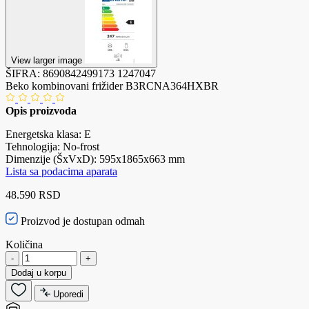
View larger image
ŠIFRA:
8690842499173
1247047
Beko kombinovani frižider B3RCNA364HXBR
Opis proizvoda
Energetska klasa: E
Tehnologija: No-frost
Dimenzije (ŠxVxD): 595x1865x663 mm
Lista sa podacima aparata
48.590 RSD
Proizvod je dostupan odmah
Količina
-
+
Dodaj u korpu
Uporedi