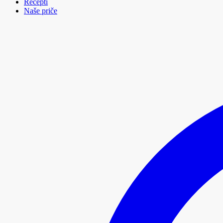
Recepti
Naše priče