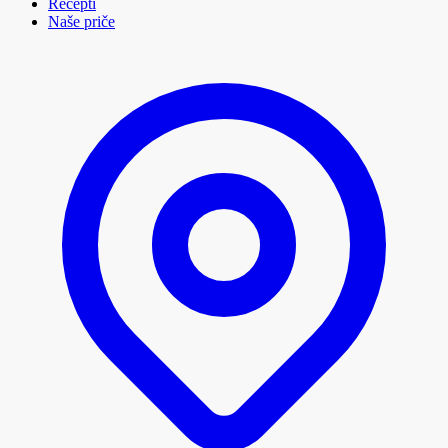
Recepti
Naše priče