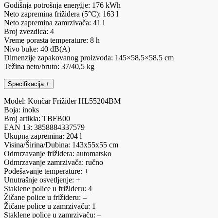
Godišnja potrošnja energije: 176 kWh
Neto zapremina frižidera (5°C): 163 l
Neto zapremina zamrzivača: 41 l
Broj zvezdica: 4
Vreme porasta temperature: 8 h
Nivo buke: 40 dB(A)
Dimenzije zapakovanog proizvoda: 145×58,5×58,5 cm
Težina neto/bruto: 37/40,5 kg
Specifikacija
+
Model: Končar Frižider HL55204BM
Boja: inoks
Broj artikla: TBFB00
EAN 13: 3858884337579
Ukupna zapremina: 204 l
Visina/Širina/Dubina: 143x55x55 cm
Odmrzavanje frižidera: automatsko
Odmrzavanje zamrzivača: ručno
Podešavanje temperature: +
Unutrašnje osvetljenje: +
Staklene police u frižideru: 4
Žičane police u frižideru: –
Žičane police u zamrzivaču: 1
Staklene police u zamrzivaču: –