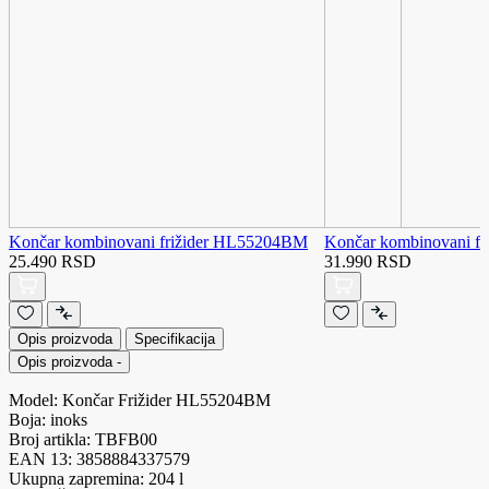
Končar kombinovani frižider HL55204BM
Končar kombinovani f
25.490 RSD
31.990 RSD
Opis proizvoda
Specifikacija
Opis proizvoda
-
Model: Končar Frižider HL55204BM
Boja: inoks
Broj artikla: TBFB00
EAN 13: 3858884337579
Ukupna zapremina: 204 l