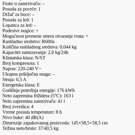
Fioke u zamrzivaču: –
Posuda za povrće: 1
Držač za boce: –
Posuda za led: 1
Lopatica za led: –
Podesive nogice: +
Mogućnost promene smera otvaranja vrata: +
Rashladno sredstvo: R600a
Količina rashladnog sredstva: 0,044 kg
Kapacitet zamrzavanja: 2,0 kg/24h
Klimatska klasa: N/ST
Broj kompresora: 1
Napon: 220-240 V~
Ukupna priključna snaga: –
Struja: 0,5 A
Energetska klasa: E
Godišnja potrošnja energije: 176 kWh
Neto zapremina frižidera (5°C): 163 l
Neto zapremina zamrzivača: 41 l
Broj zvezdica: 4
Vreme porasta temperature: 8 h
Nivo buke: 40 dB(A)
Dimenzije zapakovanog proizvoda: 145×58,5×58,5 cm
Težina neto/bruto: 37/40,5 kg