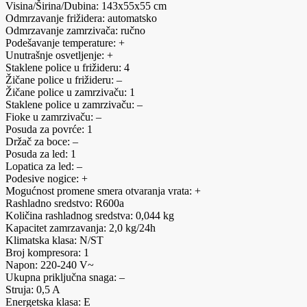
Visina/Širina/Dubina: 143x55x55 cm
Odmrzavanje frižidera: automatsko
Odmrzavanje zamrzivača: ručno
Podešavanje temperature: +
Unutrašnje osvetljenje: +
Staklene police u frižideru: 4
Žičane police u frižideru: –
Žičane police u zamrzivaču: 1
Staklene police u zamrzivaču: –
Fioke u zamrzivaču: –
Posuda za povrće: 1
Držač za boce: –
Posuda za led: 1
Lopatica za led: –
Podesive nogice: +
Mogućnost promene smera otvaranja vrata: +
Rashladno sredstvo: R600a
Količina rashladnog sredstva: 0,044 kg
Kapacitet zamrzavanja: 2,0 kg/24h
Klimatska klasa: N/ST
Broj kompresora: 1
Napon: 220-240 V~
Ukupna priključna snaga: –
Struja: 0,5 A
Energetska klasa: E