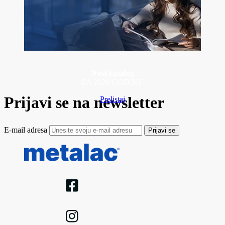
Novi katalog
ZA 2026 GODINU
Prijavi se na newsletter
Prelistaj
E-mail adresa
Prijavi se