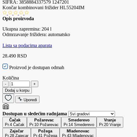
ŠIFRA:
3858884337579
1247201
Končar kombinovani frižider HL55204IM
Opis proizvoda
Ukupna zapremina: 204 l
Odmrzavanje frižidera: automatsko
Lista sa podacima aparata
28.490 RSD
Proizvod je dostupan odmah
Količina
-
+
Dodaj u korpu
Uporedi
Dostupan u sledećim radnjama
Čačak
Požarevac
Smederevo
Vranje
Pr.4 Čačak
Pr.10 Požarevac
Pr.14 Smederevo
Pr.20 Vranje
Zaječar
Požega
Mladenovac
Pr.28 Zajecar
Pr.41 Požega
Pr.43 Mladenovac