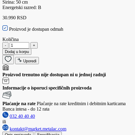
Širina: 50 cm
Energetski razred: B
30.990 RSD
Proizvod je dostupan odmah
Količina
-
+
Dodaj u korpu
Uporedi
Proizvod trenutno nije dostupan ni u jednoj radnji
Informacije o isporuci specifičnih proizvoda
Plaćanje na rate
Plaćanje na rate kreditnim i debitnim karticama
Banca intesa - do 12 rata
032 40 40 40
ili
kontakt@market.metalac.com
Opis proizvoda
Specifikacija