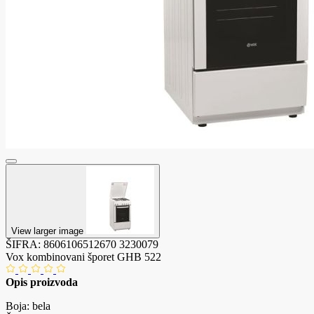
View larger image
ŠIFRA:
8606106512670
3230079
Vox kombinovani šporet GHB 522
Opis proizvoda
Boja: bela