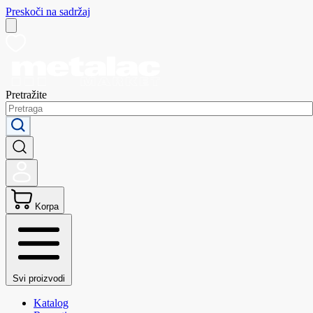
Preskoči na sadržaj
Pretražite
Korpa
Svi proizvodi
Katalog