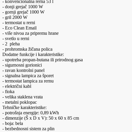
- konvencionalna rerna 53 l
- donji grejač 1000 W
- gornji grejač 1000 W
- gril 2000 W
- termostat u rerni
- Eco Clean Email
- više nivoa za pripremu hrane
- svetlo u rerni
- 2 pleha
- prohromska žičana polica
Dodatne funkcije i karakteristike:
- upotreba propan-butana ili prirodnog gasa
- sigurnosni gorionici
- ravan kontrolni panel
- signalna lampica za šporet
- termostat lampica za rernu
- električni kabl
- fioka
- velika staklena vrata
- metalni poklopac
Tehničke karakteristike:
- potrošnja energije: 0,89 kWh
- dimenzije (Š x D x V): 50 x 60 x 85 cm
- boja: bela
- bezbednosni sistem za plin