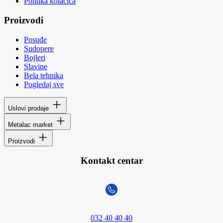
Politika kolačića
Proizvodi
Posuđe
Sudopere
Bojleri
Slavine
Bela tehnika
Pogledaj sve
Uslovi prodaje
Metalac market
Proizvodi
Kontakt centar
032 40 40 40