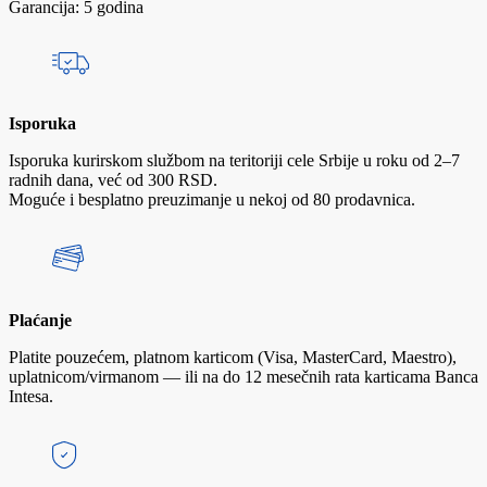
Garancija: 5 godina
Isporuka
Isporuka kurirskom službom na teritoriji cele Srbije u roku od 2–7
radnih dana, već od 300 RSD.
Moguće i besplatno preuzimanje u nekoj od 80 prodavnica.
Plaćanje
Platite pouzećem, platnom karticom (Visa, MasterCard, Maestro),
uplatnicom/virmanom — ili na do 12 mesečnih rata karticama Banca
Intesa.