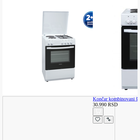
Končar kombinovani š
30.990 RSD