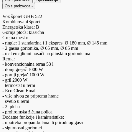
Opis proizvoda
-
Vox šporet GHB 522
Kombinovani šporet
Energetska klasa: B
Gornja ploča: klasična
Grejna mesta:
- ringle: 1 standardna i 1 ekspres, Ø 180 mm, Ø 145 mm
- 2 gasna gorionika, Ø 65 mm, Ø 85 mm
- mat emajlirani nosači na plinskim gorionicima
Rerna:
- konvencionalna rerna 53 l
- donji grejač 1000 W
- gornji grejač 1000 W
- gril 2000 W
- termostat u rerni
- Eco Clean Email
- više nivoa za pripremu hrane
- svetlo u rerni
- 2 pleha
- prohromska žičana polica
Dodatne funkcije i karakteristike:
- upotreba propan-butana ili prirodnog gasa
- sigurnosni gorionici