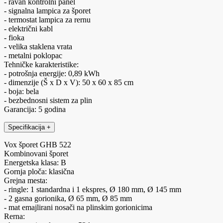
- ravan kontrolni panel
- signalna lampica za šporet
- termostat lampica za rernu
- električni kabl
- fioka
- velika staklena vrata
- metalni poklopac
Tehničke karakteristike:
- potrošnja energije: 0,89 kWh
- dimenzije (Š x D x V): 50 x 60 x 85 cm
- boja: bela
- bezbednosni sistem za plin
Garancija: 5 godina
Specifikacija
+
Vox šporet GHB 522
Kombinovani šporet
Energetska klasa: B
Gornja ploča: klasična
Grejna mesta:
- ringle: 1 standardna i 1 ekspres, Ø 180 mm, Ø 145 mm
- 2 gasna gorionika, Ø 65 mm, Ø 85 mm
- mat emajlirani nosači na plinskim gorionicima
Rerna: