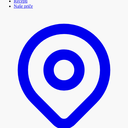
Recepti
Naše priče