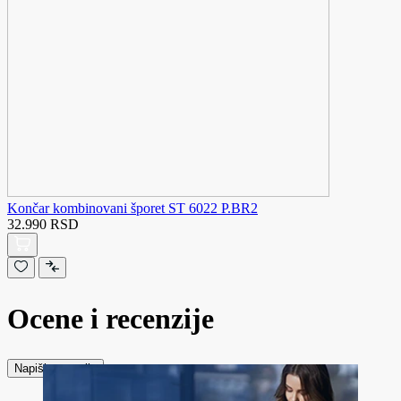
Končar kombinovani šporet ST 6022 P.BR2
32.990 RSD
Ocene i recenzije
Napiši recenziju