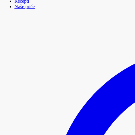
Recepti
Naše priče