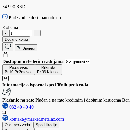
34.990 RSD
Proizvod je dostupan odmah
Količina
-
+
Dodaj u korpu
Uporedi
Dostupan u sledećim radnjama
Požarevac
Kikinda
Pr.10 Požarevac
Pr.93 Kikinda
Informacije o isporuci specifičnih proizvoda
Plaćanje na rate
Plaćanje na rate kreditnim i debitnim karticama Banc
032 40 40 40
ili
kontakt@market.metalac.com
Opis proizvoda
Specifikacija