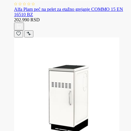
Alfa Plam peć na pelet za etažno grejanje COMMO 15 EN
16510 BZ
202.990 RSD