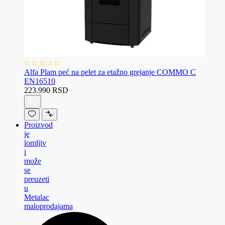
Alfa Plam peć na pelet za etažno grejanje COMMO C
EN16510
223.990 RSD
Proizvod
je
lomljiv
i
može
se
preuzeti
u
Metalac
maloprodajama