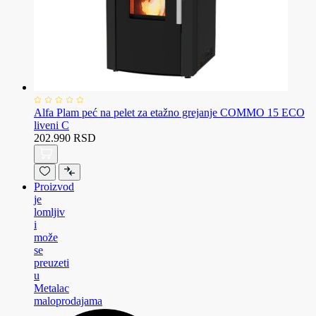
Alfa Plam peć na pelet za etažno grejanje COMMO 15 ECO
liveni C
202.990 RSD
Proizvod
je
lomljiv
i
može
se
preuzeti
u
Metalac
maloprodajama