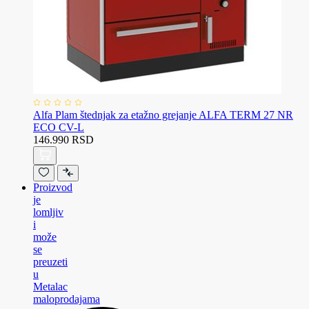
Alfa Plam štednjak za etažno grejanje ALFA TERM 27 NR
ECO CV-L
146.990 RSD
Proizvod
je
lomljiv
i
može
se
preuzeti
u
Metalac
maloprodajama