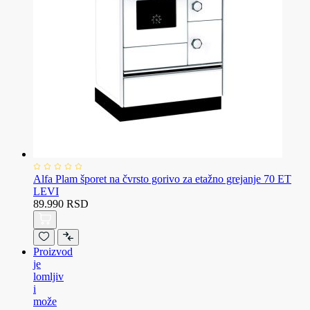
Alfa Plam šporet na čvrsto gorivo za etažno grejanje 70 ET
LEVI
89.990 RSD
Proizvod
je
lomljiv
i
može