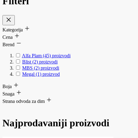
Filteri
Kategorija
Cena
Brend
Alfa Plam
(45)
proizvodi
Blist
(2)
proizvodi
MBS
(2)
proizvodi
Megal
(1)
proizvod
Boja
Snaga
Strana odvoda za dim
Najprodavaniji proizvodi