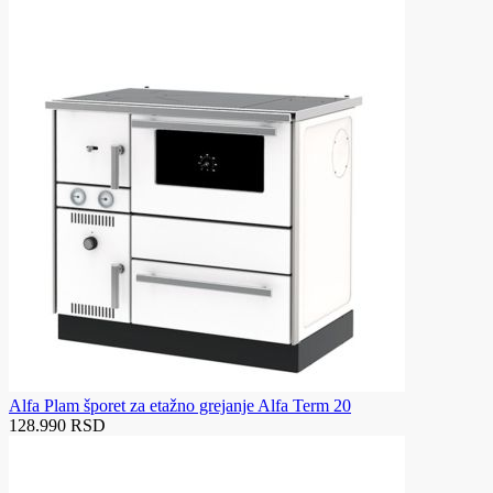
Alfa Plam šporet za etažno grejanje Alfa Term 20
128.990 RSD