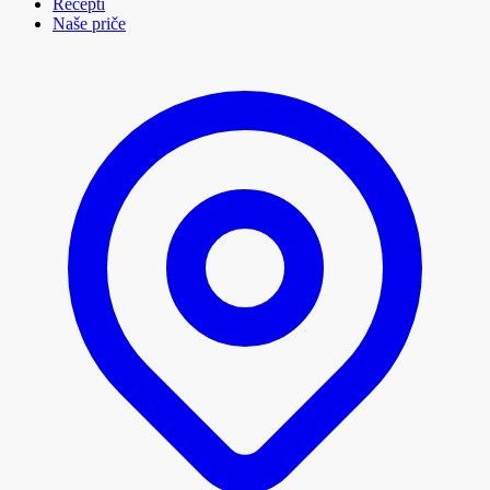
Recepti
Naše priče