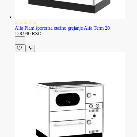
Alfa Plam šporet za etažno grejanje Alfa Term 20
128.990 RSD