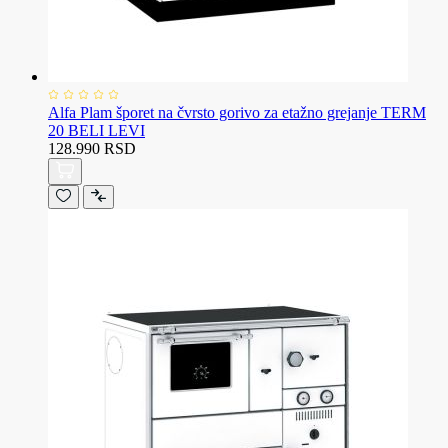
Alfa Plam šporet na čvrsto gorivo za etažno grejanje TERM
20 BELI LEVI
128.990 RSD