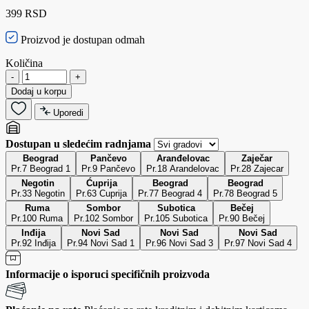
399 RSD
Proizvod je dostupan odmah
Količina
-
+
Dodaj u korpu
Uporedi
Dostupan u sledećim radnjama
Beograd
Pančevo
Aranđelovac
Zaječar
Pr.7 Beograd 1
Pr.9 Pančevo
Pr.18 Arandelovac
Pr.28 Zajecar
Negotin
Ćuprija
Beograd
Beograd
Pr.33 Negotin
Pr.63 Cuprija
Pr.77 Beograd 4
Pr.78 Beograd 5
Ruma
Sombor
Subotica
Bečej
Pr.100 Ruma
Pr.102 Sombor
Pr.105 Subotica
Pr.90 Bečej
Inđija
Novi Sad
Novi Sad
Novi Sad
Pr.92 Inđija
Pr.94 Novi Sad 1
Pr.96 Novi Sad 3
Pr.97 Novi Sad 4
Informacije o isporuci specifičnih proizvoda