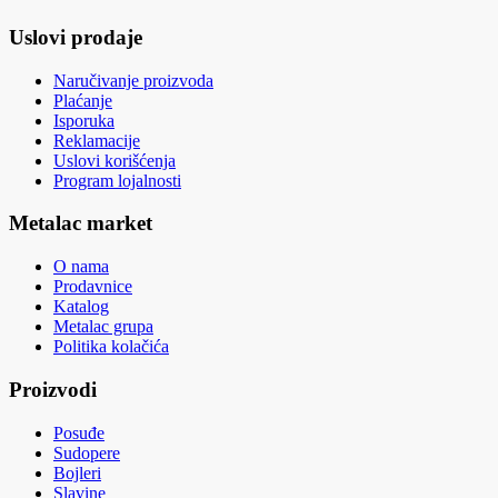
Uslovi prodaje
Naručivanje proizvoda
Plaćanje
Isporuka
Reklamacije
Uslovi korišćenja
Program lojalnosti
Metalac market
O nama
Prodavnice
Katalog
Metalac grupa
Politika kolačića
Proizvodi
Posuđe
Sudopere
Bojleri
Slavine