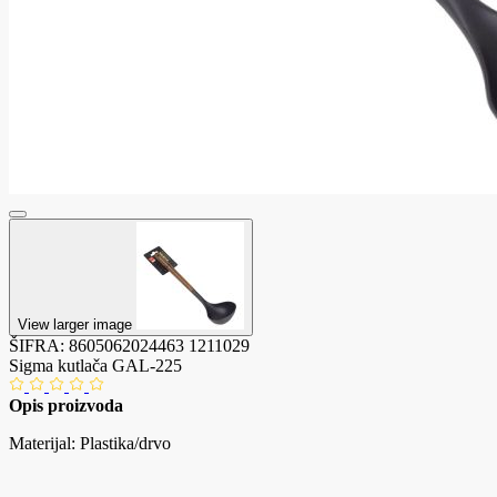
View larger image
ŠIFRA:
8605062024463
1211029
Sigma kutlača GAL-225
Opis proizvoda
Materijal: Plastika/drvo