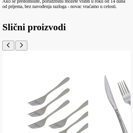
Ako se predomislite, porudžbinu možete vratiti u roku od 14 dana
od prijema, bez navođenja razloga - novac vraćamo u celosti.
Slični proizvodi