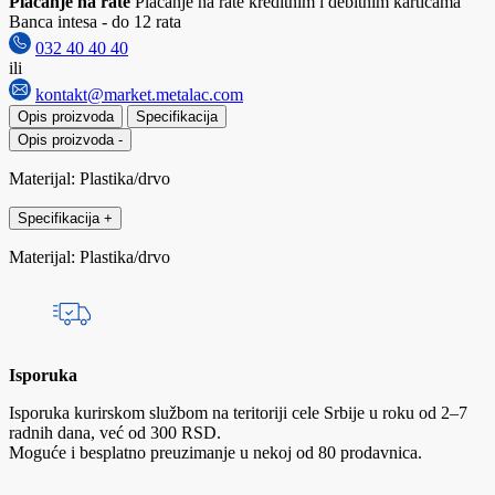
Plaćanje na rate
Plaćanje na rate kreditnim i debitnim karticama
Banca intesa - do 12 rata
032 40 40 40
ili
kontakt@market.metalac.com
Opis proizvoda
Specifikacija
Opis proizvoda
-
Materijal: Plastika/drvo
Specifikacija
+
Materijal: Plastika/drvo
Isporuka
Isporuka kurirskom službom na teritoriji cele Srbije u roku od 2–7
radnih dana, već od 300 RSD.
Moguće i besplatno preuzimanje u nekoj od 80 prodavnica.