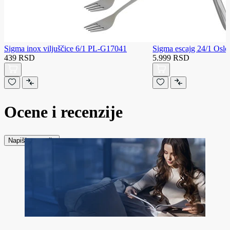
Sigma inox viljuščice 6/1 PL-G17041
Sigma escajg 24/1 Oslo
439 RSD
5.999 RSD
Ocene i recenzije
Napiši recenziju