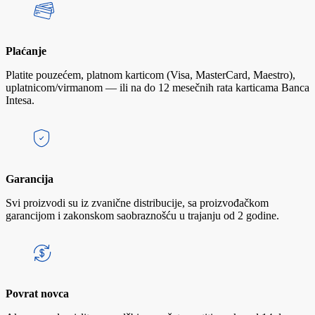
Plaćanje
Platite pouzećem, platnom karticom (Visa, MasterCard, Maestro),
uplatnicom/virmanom — ili na do 12 mesečnih rata karticama Banca
Intesa.
Garancija
Svi proizvodi su iz zvanične distribucije, sa proizvođačkom
garancijom i zakonskom saobraznošću u trajanju od 2 godine.
Povrat novca