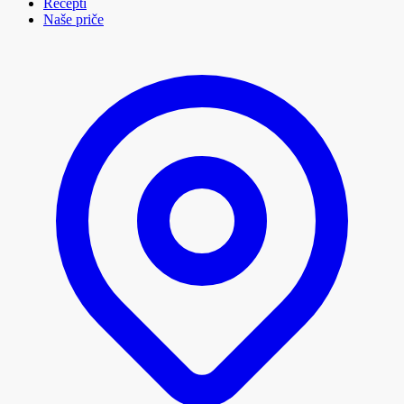
Recepti
Naše priče