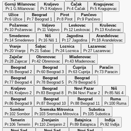
Gornji Milanovac
Kraljevo
Čačak
Kragujevac
Pr.1 G.Milanovac
Pr.3 Kraljevo
Pr.4 Čačak
Pr.5 Kragujevac
Užice
Beograd
Pirot
Pančevo
Pr.6 Užice
Pr.7 Beograd 1
Pr.8 Pirot
Pr.9 Pančevo
Požarevac
Valjevo
Leskovac
Kruševac
Pr.10 Požarevac
Pr.11 Valjevo
Pr.12 Leskovac
Pr.13 Kruševac
Smederevo
Niš
Jagodina
Aranđelovac
Pr.14 Smederevo
Pr.16 Niš 1
Pr.17 Jagodina
Pr.18 Arandelovac
Vranje
Šabac
Loznica
Lazarevac
Pr.20 Vranje
Pr.21 Šabac
Pr.24 Loznica
Pr.27 Lazarevac
Zaječar
Obrenovac
Mladenovac
Pr.28 Zajecar
Pr.42 Obrenovac
Pr.43 Mladenovac
Beograd
Beograd
Ćuprija
Paraćin
Pr.55 Beograd 2
Pr.60 Beograd 3
Pr.63 Cuprija
Pr.73 Paracin
Beograd
Beograd
Beograd
Pr.77 Beograd 4
Pr.78 Beograd 5
Pr.79 Beograd 6
Kraljevo
Beograd
Novi Pazar
Niš
Pr.81 Kraljevo 2
Pr.83 Beograd 8
Pr.84 Novi Pazar 2
Pr.85 Niš 4
Beograd
Beograd
Beograd
Ruma
Pr.86 Beograd 9
Pr.87 Beograd 10
Pr.88 Beograd 11
Pr.100 Ruma
Sombor
Sremska Mitrovica
Subotica
Pr.102 Sombor
Pr.103 Sremska Mitrovica
Pr.105 Subotica
Temerin
Zrenjanin
Batajnica
Inđija
Pr.106 Temerin
Pr.110 Zrenjanin 2
Pr.89 Batajnica
Pr.92 Inđija
Novi Sad
Novi Sad
Novi Sad