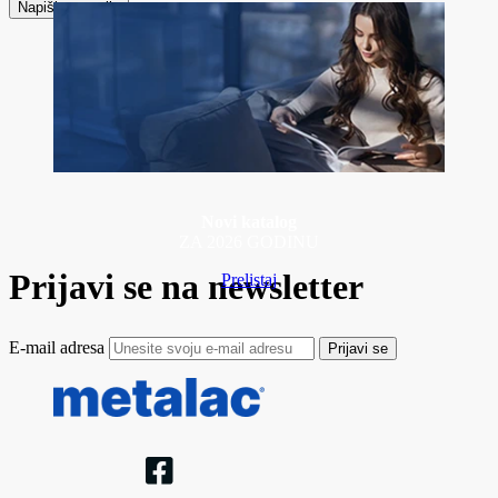
Napiši recenziju
Novi katalog
ZA 2026 GODINU
Prijavi se na newsletter
Prelistaj
E-mail adresa
Prijavi se