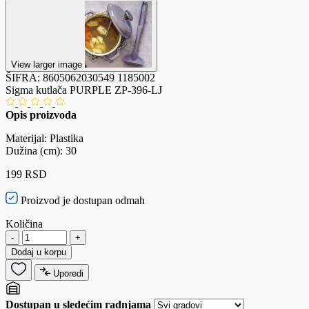
View larger image
ŠIFRA:
8605062030549
1185002
Sigma kutlača PURPLE ZP-396-LJ
Opis proizvoda
Materijal: Plastika
Dužina (cm): 30
199 RSD
Proizvod je dostupan odmah
Količina
-
+
Dodaj u korpu
Uporedi
Dostupan u sledećim radnjama