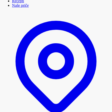
Recepti
Naše priče